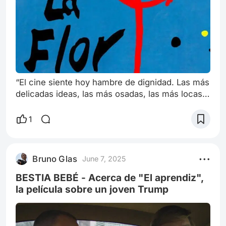
“El cine siente hoy hambre de dignidad. Las más
delicadas ideas, las más osadas, las más locas
quimeras, los más violentos problemas deben
trasladarse a la pantalla como al teatro y al libro”
1
Horacio Quiroga, 28 de febrero de 1920 “La flor”
es una película que tiene una duración de 14
horas (808 minutos), dividida en varias partes, y
Bruno Glas
June 7, 2025
rodada a lo largo de 10 años. Con todo esto, se
trata del filme
BESTIA BEBÉ - Acerca de "El aprendiz",
la película sobre un joven Trump