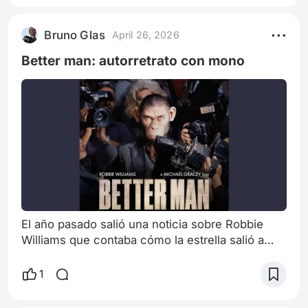
no one stopped him, which worried him. Then,
walking back through his neighborhood, a girl
Bruno Glas
April 26, 2026
stopped him to ask for a photo
Better man: autorretrato con mono
El año pasado salió una noticia sobre Robbie
Williams que contaba cómo la estrella salió a
caminar por un reconocido parque londinense
junto a su esposa, vestido de rosa y con lentes
1
de sol adornados con diamantes, y nadie lo
reconoció. El cantante se había filmado, a la