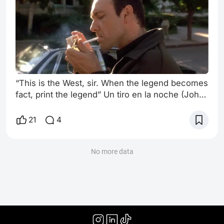
“This is the West, sir. When the legend becomes
fact, print the legend” Un tiro en la noche (John
Ford, 1962) El público de cine actual parece
tener una obsesión al momento de escuchar
21
4
hablar (o leer) acerca de una película: evitar el
spoiler. Si bien esta palabra se ha hecho
conocida en los últimos años, es posible que la
No more data
cuestión de evitar saber el final (o un punto
importante de la trama) de un