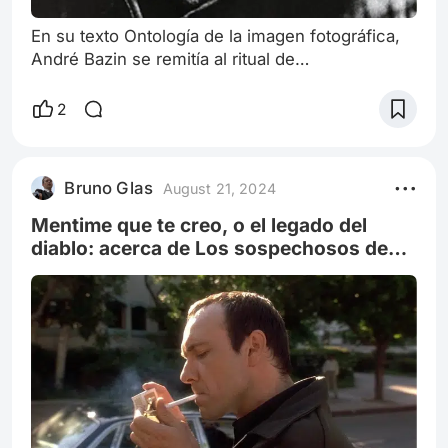
En su texto Ontología de la imagen fotográfica,
André Bazin se remitía al ritual de
embalsamamiento de los egipcios, que les
permitía mantener al cuerpo del difunto
2
permanentemente. Lo que buscaban no era otra
cosa más que vencer al paso del tiempo: una
forma de ganarle a la muerte, de superar el fin
Bruno Glas
August 21, 2024
del individuo en este mundo. Así como la
cultura egipcia pretendía la salvación del ser por
Mentime que te creo, o el legado del
las ap
diablo: acerca de Los sospechosos de
siempre