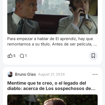
Para empezar a hablar de El aprendiz, hay que
remontarnos a su título. Antes de ser película, El
aprendiz era un reality emitido por la cadena
NBC, en el que un grupo de aspirantes a
5
1
empresarios competían entre sí por un premio:
un contrato para manejar una de las
propiedades de un famoso y exitoso empresario
Bruno Glas
August 21, 2024
de bienes raíces. El aprendiz, la película de Ali
Abbasi, cuenta la historia de un joven
Mentime que te creo, o el legado del
diablo: acerca de Los sospechosos de
siempre