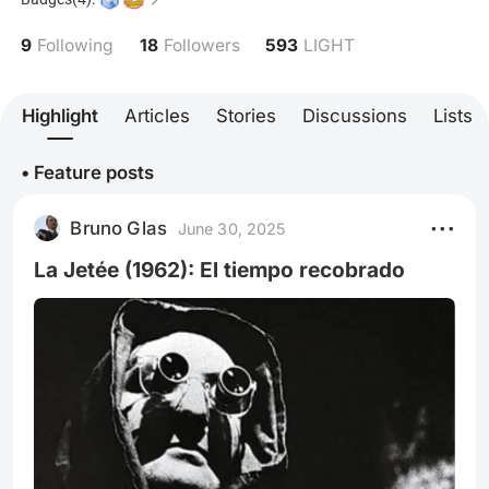
9
18
593
Following
Followers
LIGHT
Highlight
Articles
Stories
Discussions
Lists
• Feature posts
Bruno Glas
June 30, 2025
La Jetée (1962): El tiempo recobrado