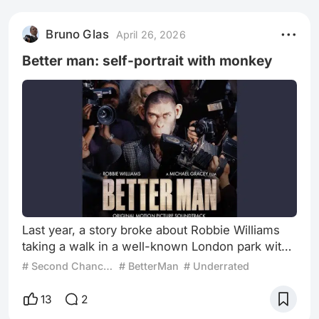
Bruno Glas
April 26, 2026
Better man: self-portrait with monkey
Last year, a story broke about Robbie Williams
taking a walk in a well-known London park with
his wife, dressed in pink and wearing diamond-
# Second Chance Cinema
# BetterMan
# Underrated
encrusted sunglasses, and no one recognized
him. The singer had filmed himself, as if it were
13
2
an experiment, to see what would happen, but