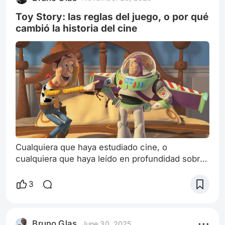
Toy Story: las reglas del juego, o por qué
cambió la historia del cine
Cualquiera que haya estudiado cine, o
cualquiera que haya leído en profundidad sobre
él, sabe que hay una serie de películas que,
como ocurre en cualquier otro arte, produjeron
3
una revolución en lo que a la técnica se refiere.
Ahí siempre aparecen Viaje a la luna (1902), de
Georges Méliès, con el uso del stop motion para
Bruno Glas
June 30, 2025