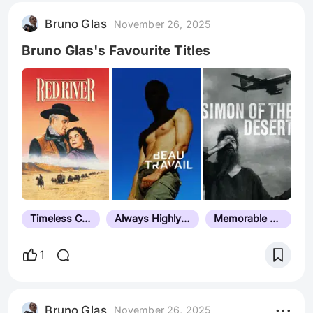
muy identificable. Planos fijos y simétricos,
Bruno Glas
November 26, 2025
donde los objetos y personajes aparecen
Bruno Glas's Favourite Titles
Timeless Classic
Always Highly Rated
Memorable Ending
1
Bruno Glas
November 26, 2025