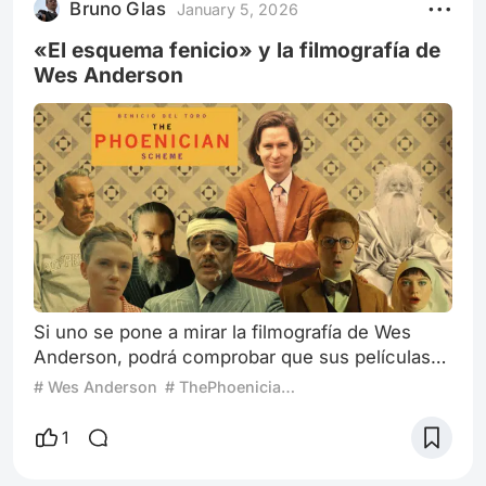
Bruno Glas
January 5, 2026
habíamos visto cómo ella lo había abandonado
por dos días, dejándolo sin agua, h
«El esquema fenicio» y la filmografía de
Wes Anderson
Si uno se pone a mirar la filmografía de Wes
Anderson, podrá comprobar que sus películas
de los últimos años han consolidado un estilo
# Wes Anderson
# ThePhoenicianScheme
más que reconocible. Me explico: hoy en día,
entre el público más cinéfilo, pero también entre
1
el espectador más casual, hablar de Wes
Anderson ya es sinónimo de una marca autoral