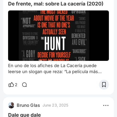
cultura egipcia pretendía la salvación del ser por
De frente, mal: sobre La cacería (2020)
las ap
En uno de los afiches de La Cacería puede
leerse un slogan que reza: “La película más
comentada del año es una que nadie ha visto”.
En agosto del 2019, el estudio Universal,
2
encargada de su distribución, tuvo que
suspender la campaña promocional a causa de
dos tiroteos masivos ocurridos en Estados
Bruno Glas
June 23, 2025
Unidos, en las ciudades de Dayton y El Paso. La
película iba a estrenarse en septiembre de ese
Dale que dale