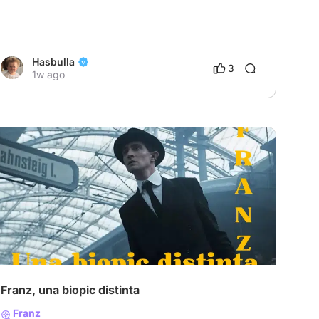
Hasbulla
3
1w ago
Franz, una biopic distinta
Franz