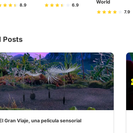
World
8.9
6.9
7.9
l Posts
El Gran Viaje, una pelicula sensorial