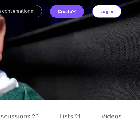
Create
Log in
iscussions
Lists
Videos
20
21