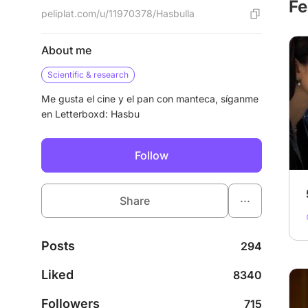
Fe
peliplat.com/u/11970378/Hasbulla
About me
Scientific & research
Me gusta el cine y el pan con manteca, síganme
en Letterboxd: Hasbu
Follow
...
Share
Posts
294
Liked
8340
Followers
715