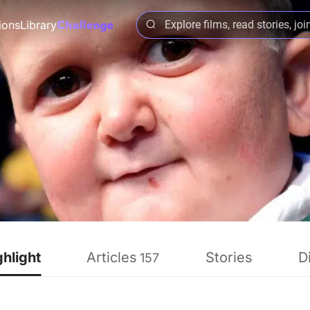
ions
Library
ghlight
Articles
Stories
D
157