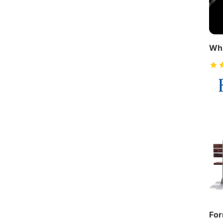
Whi
For