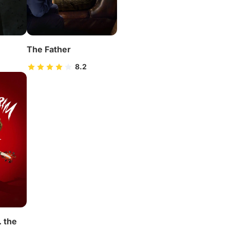
The Father
8.2
. the