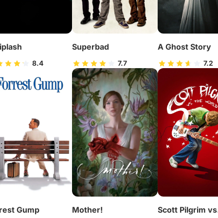
plash
Superbad
A Ghost Story
8.4
7.7
7.2
rest Gump
Mother!
Scott Pilgrim vs