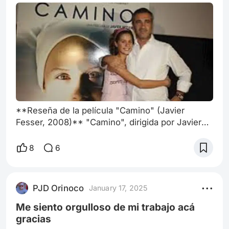
**Reseña de la película "Camino" (Javier
Fesser, 2008)** "Camino", dirigida por Javier
Fesser y estrenada en 2008, es una película
conmovedora que aborda el delicado tema de la
8
6
enfermedad y la fe a través de la vida de una
joven que enfrenta un grave diagnóstico de
cáncer. La historia está inspirada en la vida de la
PJD Orinoco
January 17, 2025
joven española Alexia González-Barros, y su
narrativa se desarrolla en un contexto
Me siento orgulloso de mi trabajo acá
gracias