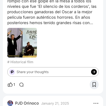
rompió con ese golpe en la mesa a todos los
niveles que fue 'El silencio de los corderos', las
producciones ganadoras del Oscar a la mejor
película fueron auténticos horrores. En años
posteriores hemos tenido grandes risas con
películas que el tiempo ha puesto en su sitio,
con bluffs del calibre de 'Shakespeare in Love',
'American Beauty', 'Gladiator' (¡en serio, ganó el
Oscar a mejor película!), 'Una mente
maravillosa' o 'Crash'. Pero es que entre 1986 y
1991, mira qué repóker: 'El último emperador',
'Rain Man', 'Paseando a Miss Daisy' y 'Bailando
# Historical film
con lobos'.
Share your thoughts
1
PJD Orinoco
January 21, 2025