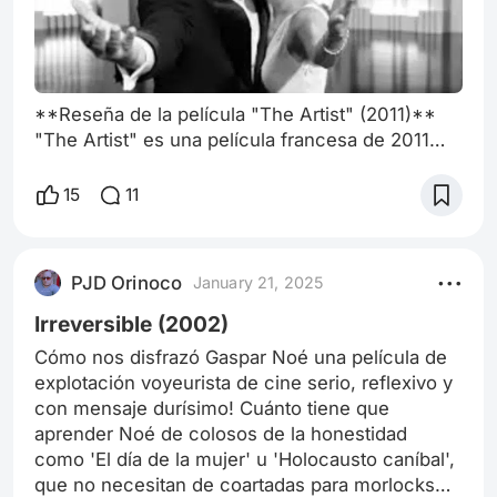
**Reseña de la película "The Artist" (2011)**
"The Artist" es una película francesa de 2011
dirigida por Michel Hazanavicius que se ha
ganado un lugar especial en el corazón de los
15
11
cinéfilos por su innovadora interpretación de un
formato cinematográfico clásico. Aclamada por
su audaz elección de ser una película muda en
PJD Orinoco
January 21, 2025
la era del cine sonoro, "The Artist" logra
capturar la esencia del Hollywood d
Irreversible (2002)
Cómo nos disfrazó Gaspar Noé una película de
explotación voyeurista de cine serio, reflexivo y
con mensaje durísimo! Cuánto tiene que
aprender Noé de colosos de la honestidad
como 'El día de la mujer' u 'Holocausto caníbal',
que no necesitan de coartadas para morlocks