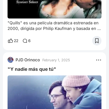
"Quills" es una película dramática estrenada en
2000, dirigida por Philip Kaufman y basada en la
obra de teatro escrita por Doug Wright, quien
también escribió el guion. La película está
22
6
ambientada en el siglo XVIII y teje una
fascinante historia que explora la vida del
famoso escritor francés del periodo, el Marqués
PJD Orinoco
February 1, 2025
de Sade, interpretado magistralmente por
Geoffrey Rush. Este film combina la hist
"Y nadie más que tú"