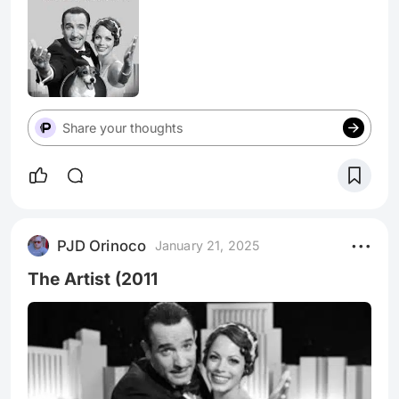
Globos de Oro (otros dos), porque la revisión
acrítica y altamente esteticista de la historia del
cine es algo que siempre se premia en
Hollywood. Hoy nadie se acuerda de ella, pero
su impacto fue tal que generó una explotación
española inmediata, la superior pero tampoco
Share your thoughts
muy allá
PJD Orinoco
January 21, 2025
The Artist (2011