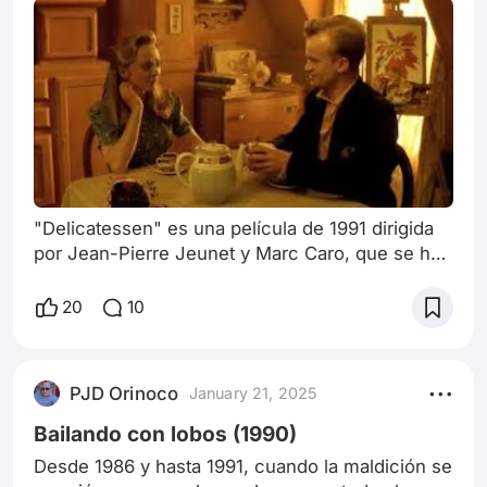
"Delicatessen" es una película de 1991 dirigida
por Jean-Pierre Jeunet y Marc Caro, que se ha
convertido en un clásico del cine de culto
gracias a su estilo visual distintivo y su narrativa
20
10
surrealista. La historia se desarrolla en un
mundo postapocalíptico, donde la escasez de
alimentos convierte a la sociedad en un espacio
PJD Orinoco
January 21, 2025
oscuro y grotesco. La película mezcla comedia,
drama y un toque de terror
Bailando con lobos (1990)
Desde 1986 y hasta 1991, cuando la maldición se