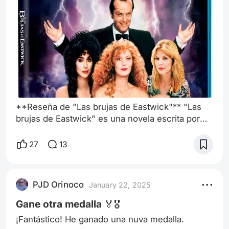
**Reseña de "Las brujas de Eastwick"** "Las
brujas de Eastwick" es una novela escrita por
John Updike en 1984 que mezcla la fantasía con
la crítica social y las dinámicas de poder entre
27
13
géneros. La historia se sitúa en un pequeño
pueblo de Nueva Inglaterra y narra la vida de
tres mujeres solteras que, a pesar de los
PJD Orinoco
January 22, 2025
convencionalismos sociales de la época,
buscan liberarse de sus limitaciones perso
Gane otra medalla 🏅🎖️
¡Fantástico! He ganado una nuva medalla.