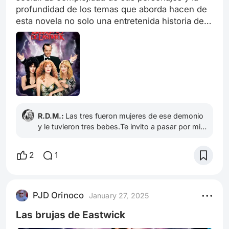
profundidad de los temas que aborda hacen de
esta novela no solo una entretenida historia de
brujería, sino también un poderoso comentario
sobre el papel de la mujer en la sociedad. La
habilidad de Updike para entrelazar lo cotidiano
con lo fantástico resulta en una lectura
impactante que sigue resonando en el contexto
contemporáneo. Esta novela es una invitación a
reflexionar sobre el poder, la magia y la
búsqueda de la identidad personal, resonando
R.D.M.:
Las tres fueron mujeres de ese demonio
de manera especial en un mundo que continúa
y le tuvieron tres bebes.Te invito a pasar por mi
perfil y leer mi artículo y dejarle un like.L. C.👋
lidiando con los mismos dilemas.
2
1
PJD Orinoco
January 27, 2025
Las brujas de Eastwick