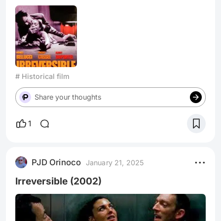
de filmoteca para autojustificarse. A su lado
'Irreversible' no solo palidece por lo tibio de su
propuesta, sino que queda en evidencia su
maligno truco: aquí hemos venido a ver cómo
violan a Monica Bellucci.
# Historical film
Share your thoughts
1
PJD Orinoco
January 21, 2025
Irreversible (2002)