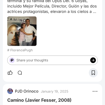
terminal y su familia del Opus Dei. 6 Goyas,
incluido Mejor Película, Director, Guión y las dos
actrices protagonistas, elevaron a los cielos a un
drama incómodo, polémico, basado en hechos
reales. Duele y deprime ver cómo se intenta
instrumentalizar la agonía de esta niña. Aunque
la mirada de Nerea Camacho es pura luz,
cuando terminas de verla te sientes rodeado por
una oscuridad pegajosa y falaz.
# FlorencePugh
Share your thoughts
PJD Orinoco
January 19, 2025
Camino (Javier Fesser, 2008)