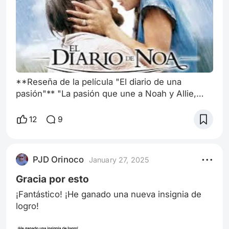
**Reseña de la película "El diario de una
pasión"** "La pasión que une a Noah y Allie,
dos jóvenes enamorados de diferentes
trasfondos sociales, se despliega en "El diario
12
9
de una pasión", una adaptación cinematográfica
del libro "The Notebook" de Nicholas Sparks.
Dirigida por Nick Cassavetes y estrenada en
PJD Orinoco
January 27, 2025
2004, la película se ha convertido en un
referente del cine romántico contemporáneo,
Gracia por esto
destacá
¡Fantástico! ¡He ganado una nueva insignia de
logro!