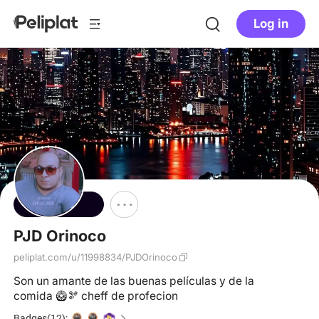
Log in
Follow
PJD Orinoco
peliplat.com/u/11998834/PJDOrinoco
Son un amante de las buenas películas y de la
comida 🥝🫘 cheff de profecion
Badges(12):