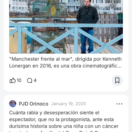
"Manchester frente al mar", dirigida por Kenneth
Lonergan en 2016, es una obra cinematográfica
intensa y profundamente conmovedora que
explora el dolor, la culpa y la redención. La
10
4
película se centra en la vida de Lee Chandler,
interpretado de manera magistral por Casey
Affleck, quien ofrece una actuación contenida y
PJD Orinoco
January 19, 2025
poderosa que le valió un Oscar al Mejor Actor.
Cuánta rabia y desesperación siente el
La historia sigue a Lee, un conser
espectador, que no la protagonista, ante esta
durísima historia sobre una niña con un cáncer