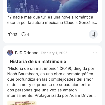
"Y nadie más que tú" es una novela romántica
escrita por la autora mexicana Claudia González
de Vicich. La historia se centra en la vida de
Sara, una mujer que ha experimentado
10
4
momentos difíciles y que está tratando de
reencontrarse a sí misma. Ambientada en un
pequeño pueblo costero, la novela ofrece un
PJD Orinoco
February 1, 2025
paisaje tranquilo y rejuvenecedor que contrasta
con el tumulto emocional de la protagonista. S
"Historia de un matrimonio
"Historia de un matrimonio" (2019), dirigida por
Noah Baumbach, es una obra cinematográfica
que profundiza en las complejidades del amor,
el desamor y el proceso de separación entre
dos personas que una vez se amaron
intensamente. Protagonizada por Adam Driver
como Charlie Barber y Scarlett Johansson como