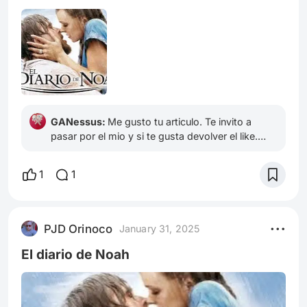
referencia cuando hablamos de cine de amor,
pero la profundidad de la cinta es nula, cerrando
la historia con una conclusión que, adornada en
romanticismo, roza el absurdo.
GANessus:
Me gusto tu articulo. Te invito a
pasar por el mio y si te gusta devolver el like.
Saludos. Lágrimas en la Lluvia: La Emoción
Verdadera de Blade Runner y el Chantaje
1
1
Emocional Lágrimas en la Lluvia: Sentimiento
Verdadero en Blade Runner y Chantaje Emocional
PJD Orinoco
January 31, 2025
El diario de Noah