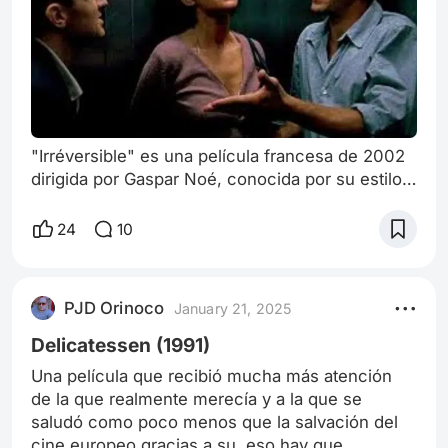
"Irréversible" es una película francesa de 2002
dirigida por Gaspar Noé, conocida por su estilo
narrativo innovador y su contenido provocador.
La obra cuenta la historia de Alex, una mujer
24
10
que es brutalmente agredida y violada, y las
consecuencias que esta atrocidad tiene sobre
su pareja, Marcus, y su amigo, Pierre. La
PJD Orinoco
January 21, 2025
película se presenta en un formato no lineal,
con una narrativa que retrocede e
Delicatessen (1991)
Una película que recibió mucha más atención
de la que realmente merecía y a la que se
saludó como poco menos que la salvación del
cine europeo gracias a su, eso hay que