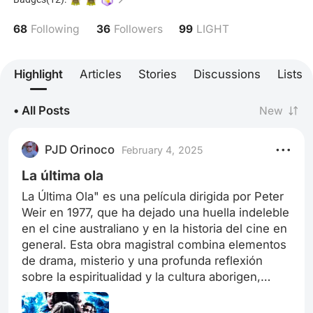
68
36
99
Following
Followers
LIGHT
Highlight
Articles
Stories
Discussions
Lists
• All Posts
New
PJD Orinoco
February 4, 2025
La última ola
La Última Ola" es una película dirigida por Peter
Weir en 1977, que ha dejado una huella indeleble
en el cine australiano y en la historia del cine en
general. Esta obra magistral combina elementos
de drama, misterio y una profunda reflexión
sobre la espiritualidad y la cultura aborigen,
creando una narrativa rica y evocadora. La
historia gira en torno a un grupo de abogados