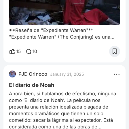
**Reseña de "Expediente Warren"**
"Expediente Warren" (The Conjuring) es una
película de terror dirigida por James Wan, que
se estrenó en 2013 y ha sido aclamada tanto por
15
10
la crítica como por la audiencia. La cinta se basa
en hechos reales, siguiendo a los
investigadores paranormales Ed y Lorraine
PJD Orinoco
January 31, 2025
Warren, interpretados por Patrick Wilson y Vera
Farmiga, quienes se convierten en los
El diario de Noah
protagonistas d
Ahora bien, si hablamos de efectismo, ninguna
como ‘El diario de Noah’. La película nos
presenta una relación idealizada plagada de
momentos dramáticos que tienen un solo
cometido: sacar la lágrima al espectador. Está
considerada como una de las obras de