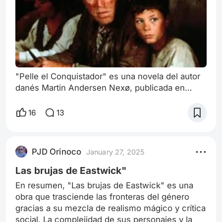
"Pelle el Conquistador" es una novela del autor
danés Martin Andersen Nexø, publicada en
1906. La obra narra la vida del joven Pelle, un
niño de origen humilde que se enfrenta a las
16
13
adversidades de la vida en una isla danesa y
luego en la ciudad. A lo largo de la novela, Nexø
ofrece una profunda reflexión sobre la lucha de
PJD Orinoco
January 27, 2025
clases, la búsqueda de identidad y las
aspiraciones humanas. La historia co
Las brujas de Eastwick"
En resumen, "Las brujas de Eastwick" es una
obra que trasciende las fronteras del género
gracias a su mezcla de realismo mágico y crítica
social. La complejidad de sus personajes y la