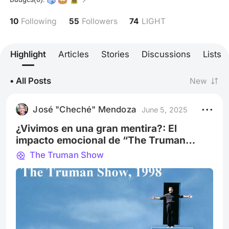
especialmente aquellas que logran trascender lo
convencional. Fascinado por los personajes
10
55
74
Following
Followers
LIGHT
complejos y las historias cargadas de emoción y
profundidad, aprecio tanto las sutilezas del guion
como los giros inesperados…
Highlight
Articles
Stories
Discussions
Lists
• All Posts
New
José "Cheché" Mendoza
June 5, 2025
¿Vivimos en una gran mentira?: El
impacto emocional de “The Truman
Show”
The Truman Show