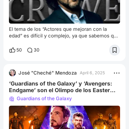
El tema de los “Actores que mejoran con la
edad” es difícil y complejo, ya que sabemos que
existen muchos actores que han mejorado
notablemente su actuación al pasar el tiempo,
50
30
demostrando que la madurez puede potenciar
su talento y presencia en pantalla. También va a
depender del gusto de cada quien, podríamos
José "Cheché" Mendoza
April 6, 2025
pasar una eternidad charlando de ellos,
ejemplos palpables podrían ser: Anthony
‘Guardians of the Galaxy’ y ‘Avengers:
Hopkins
Endgame’ son el Olimpo de los Easter
Eggs
Guardians of the Galaxy