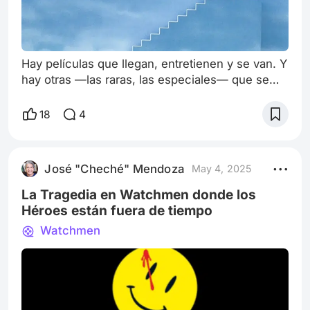
Hay películas que llegan, entretienen y se van. Y
hay otras —las raras, las especiales— que se
nos clavan en la conciencia como una semilla
que germina con el paso del tiempo. The
18
4
Truman Show (1998), dirigida por Peter Weir y
protagonizada por un sorprendentemente
profundo Jim Carrey, es una de esas;
José "Cheché" Mendoza
May 4, 2025
principalmente porque me hizo dudar de mi
propia existencia… Un filme que parecía una
La Tragedia en Watchmen donde los
simple sátir
Héroes están fuera de tiempo
Watchmen