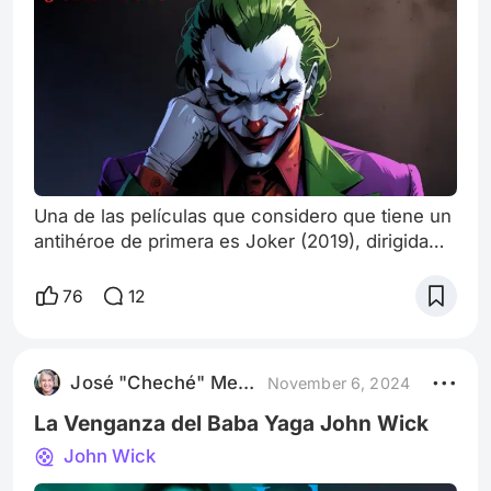
Una de las películas que considero que tiene un
antihéroe de primera es Joker (2019), dirigida
por Todd Phillips y protagonizada
magistralmente por Joaquin Phoenix. Esta
76
12
película es un verdadero festín para el debate,
ya que nos presenta un retrato oscuro de un
hombre fracasado que, rechazado por la
José "Cheché" Mendoza
November 6, 2024
sociedad, se convierte en el emblema de una
rebelión caótica. Para empezar, lo primero que
La Venganza del Baba Yaga John Wick
debo res
John Wick