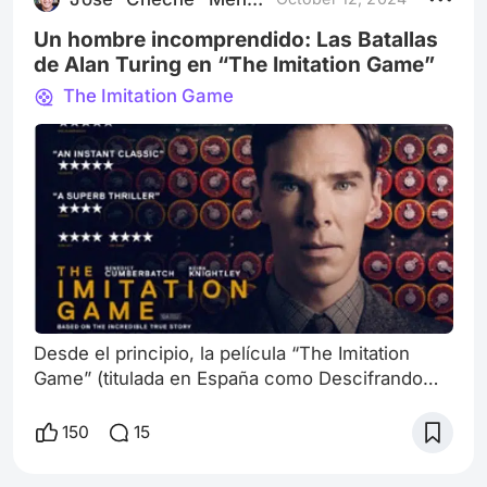
esquizofrénico… ¿cómo un genio matemático
puede ser esquizofrénico? o ¿cómo un
Un hombre incomprendido: Las Batallas
esquizofrénic
de Alan Turing en “The Imitation Game”
The Imitation Game
Desde el principio, la película “The Imitation
Game” (titulada en España como Descifrando
Enigma y en Latinoamérica como El Código
Enigma) me atrapo con la figura del matemático
150
15
y uno de los primeros informático Alan Turing
(23/06/1912 – 07/06/1954), magistralmente