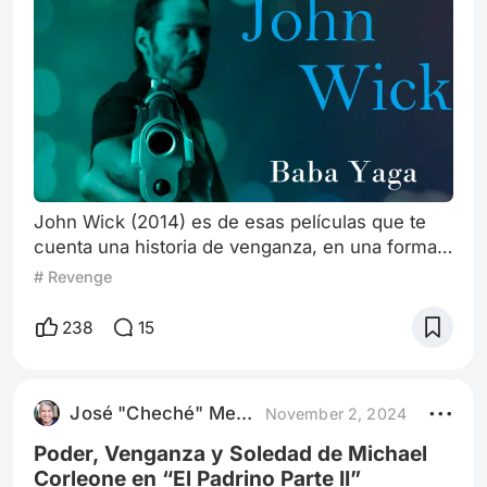
John Wick (2014) es de esas películas que te
cuenta una historia de venganza, en una forma
formidable casi artística y cargada de emoción,
# Revenge
que podría decirse, que rompe los esquemas
del género con una trama que fusiona el dolor
238
15
personal con la brutalidad de la venganza.
Desde el primer momento en que ves a John
(interpretado magistralmente por Keanu
José "Cheché" Mendoza
November 2, 2024
Reeves), te das cuenta que no estás frente a
una
Poder, Venganza y Soledad de Michael
Corleone en “El Padrino Parte II”