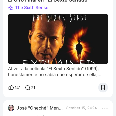
The Sixth Sense
Al ver a la película “El Sexto Sentido” (1999),
honestamente no sabía que esperar de ella,
esperaba un poco de acción como nos tenía
acostumbrado Bruce Willis, así que pensé que
141
21
sería algo por ese estilo. Pero a medida que
avanzaba, el suspenso y la intriga fue
cambiando mis expectativas y me fueron
José "Cheché" Mendoza
October 15, 2024
atrapando poco a poco… La película tenía una