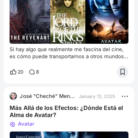
Si hay algo que realmente me fascina del cine,
es cómo puede transportarnos a otros mundos,
haciéndonos sentir como si fuéramos parte de
historias épicas que nunca imaginamos. Es
20
8
genial poder perderse en esos relatos y
experimentar aventuras que, en la vida real, solo
podríamos soñar. Cuando hablo de cine, para mí
José "Cheché" Mendoza
January 13, 2025
lo más emocionante es cuando los lugares de
filmación se convierten en personajes po
Más Allá de los Efectos: ¿Dónde Está el
Alma de Avatar?
Avatar