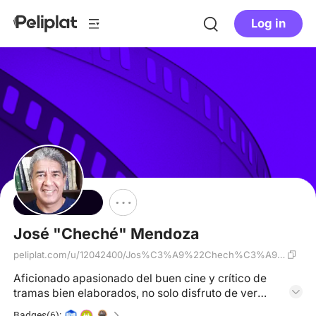
Log in
Follow
José "Cheché" Mendoza
peliplat.com/u/12042400/Jos%C3%A9%22Chech%C3%A9
%22Mendoza
Aficionado apasionado del buen cine y crítico de
tramas bien elaborados, no solo disfruto de ver
películas, sino que me fascina analizarlas a fondo,
Badges(6):