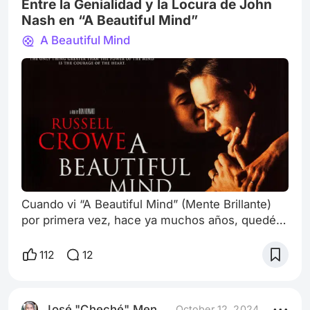
atmósfera inquietante, llena de pequeños
Entre la Genialidad y la Locura de John
detalles que,
Nash en “A Beautiful Mind”
A Beautiful Mind
Cuando vi “A Beautiful Mind” (Mente Brillante)
por primera vez, hace ya muchos años, quedé
profundamente confundido, no por la genialidad
del matemático y ganador del premio Nobel de
112
12
Economía en 1994 John Nash interpretado
magistralmente por Russell Crowe, sino por el
hecho de que este genio matemático era
José "Cheché" Mendoza
October 12, 2024