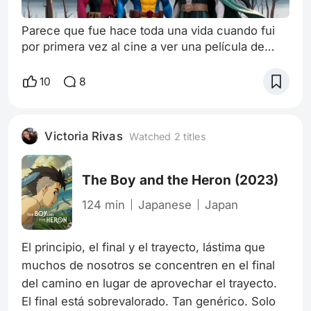
Parece que fue hace toda una vida cuando fui
por primera vez al cine a ver una película de
Marvel. De hecho, pasaron unos cuantos años
hasta que finalmente regrese al cine a ver una
10
8
película de Marvel. Esto por unas cuantas
medidas que han adoptado últimamente que han
dejado bastante que desear. La película que fui
Victoria Rivas
Watched 2 titles
a ver ese día encajaba perfectamente con mis
necesidades: fácil de entender y segui
The Boy and the Heron
(2023)
124 min
Japanese
Japan
El principio, el final y el trayecto, lástima que 
muchos de nosotros se concentren en el final 
del camino en lugar de aprovechar el trayecto. 
El final está sobrevalorado. Tan genérico. Solo 