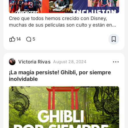
Creo que todos hemos crecido con Disney,
muchas de sus películas son culto y están en
listas de fin de semana. Que Disney haya
adquirido Marvel no supuso una fuente de
14
5
sufrimiento al principio, fue todo gradual e
inevitable. Ultimamente, Disney como compañía
ha crecido exponencialmente, se han expandido
Victoria Rivas
August 28, 2024
adquiriendo estudios, medios de comunicación,
entre otros activos. Esto no es necesariamente
¡La magia persiste! Ghibli, por siempre
ma
inolvidable