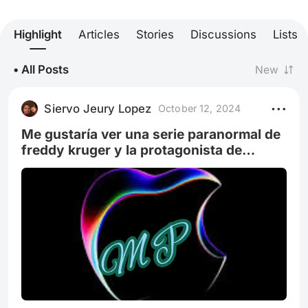
Highlight
Articles
Stories
Discussions
Lists
• All Posts
New
Siervo Jeury Lopez
October 12, 2024
Me gustaría ver una serie paranormal de
freddy kruger y la protagonista de
Andrea en Andrea#2 o por decirlo el
título 🤔