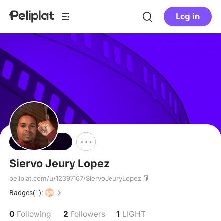
Log in
Follow
Siervo Jeury Lopez
peliplat.com/u/12397167/SiervoJeuryLopez
Badges(1):
0
2
1
Following
Followers
LIGHT