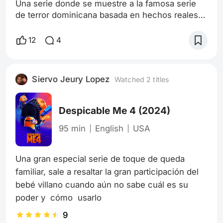
Una serie donde se muestre a la famosa serie
de terror dominicana basada en hechos reales
de república Dominicana específicamente en
moca, provincia española Cabe destacar que la
12
4
joven de origen Dominicana ya siendo adulta se
le monta un supuesto ser del más allá “un
muerto”, entonces en esta mezcla veríamos a
Siervo Jeury Lopez
Watched 2 titles
Jackson y freddy kruger aterrorizar personas, y
vengan seres del más allá y salven a alg
Despicable Me 4
(2024)
95 min
English
USA
Una gran especial serie de toque de queda 
familiar, sale a resaltar la gran participación del 
bebé villano cuando aún no sabe cuál es su 
poder y  cómo  usarlo
9