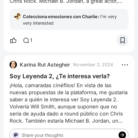
Chris Rock. Michael B. Jordan, a great actor,
would also be there. Personally… Me! But I'd like
to know what the popular sentiment is. I'll be
Colecciona emociones con Charlie:
I'm very
waiting for your comments.
very interested
1
Karina Rut Astegher
November 3, 2024
Soy Leyenda 2, ¿Te interesa verla?
¡Hola, camaradas cinéfilos! En vista de las
nuevas propuestas de la plataforma, me gustaría
saber a quién le interesa ver Soy Leyenda 2.
Volvería Will Smith, aunque suponen que no
sería de ayuda dado a round público con Chris
Rock. También estaría Michael B. Jordan, un
actorazo. Personalmente… ¡Me! Pero quisiera
saber cuál es el sentir popular. Quedo atenta a
Share your thoughts