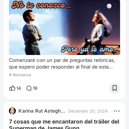
Comenzaré con un par de preguntas retóricas,
que espero poder responder al final de esta
reseña. ¿Qué es el amor romántico? Y a esto
# Romance
agregaré, ¿cómo sabes que has encontrado a tu
amor verdadero? Podría decirse que Sintonía de
14
19
Amor de 1993, trata de responder a estas
preguntas con una bonita cinematografía y una
banda sonora diseñada para ponernos
Karina Rut Astegher
December 20, 2024
cariñositos, como los osos. Cuenta con las
actuacio
7 cosas que me encantaron del tráiler del
Superman de James Gunn