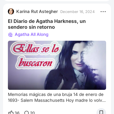
parezca padecerla. Pero para mí, habla de
nuestra incapacidad de disfrutar del momento
Karina Rut Astegher
December 16, 2024
presente. La vida ajetreada y acele
El Diario de Agatha Harkness, un
sendero sin retorno
Agatha All Along
Memorias mágicas de una bruja 14 de enero de
1693- Salem Massachusetts Hoy madre lo volvió
a hacer. Una vez más me humilló frente a las
demás. Me esforcé en hacer el hechizo, hice
36
20