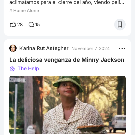
aclimatamos para el cierre del año, viendo pelis
navideñas. En un mar de clichés y estereotipos
# Home Alone
intrascendentes, personalmente rescato a Mi
Pobre Angelito de 1990, como una de mis
28
15
preferidas para esta época del año. No es sólo
un filme familiar, cálido e inocentón. Si bien
tiene estas características, bajo su apariencia
Karina Rut Astegher
November 7, 2024
meramente infantil, hay una trama i
La deliciosa venganza de Minny Jackson
The Help