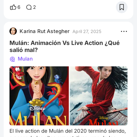
amor” pero mayormente de sexo, que también
6
2
podría llamarse “¿Otra vez sopa?”. Como es
costumbre en este tipo de filmes, se basa en un
éxito editorial. En este caso en Pídeme Lo Que
Karina Rut Astegher
April 27, 2025
Quieras de la escritora española Megan M
Mulán: Animación Vs Live Action ¿Qué
salió mal?
Mulan
El live action de Mulán del 2020 terminó siendo,