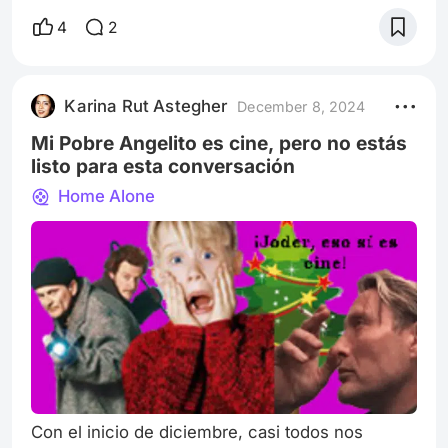
me llamen la atención. Desde que comencé a
4
2
publicar en esta plataforma, tengo ganas de
compartir cosas que no respondan sólo a los
concursos y sus promesas jugosas. No se
Karina Rut Astegher
December 8, 2024
confundan, me mueve la codicia tanto como a
cua
Mi Pobre Angelito es cine, pero no estás
listo para esta conversación
Home Alone
Con el inicio de diciembre, casi todos nos