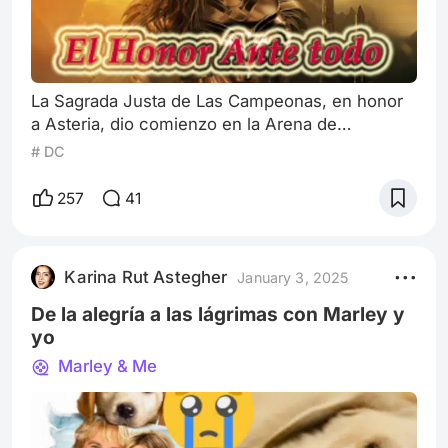
La Sagrada Justa de Las Campeonas, en honor
a Asteria, dio comienzo en la Arena de
Temiscira. Alineadas en la salida, se
# DC
encontraban las guerreras más fuertes y
habilidosas. Por primera vez entre ellas había
257
41
una nueva incorporación. Se trataba de su
majestad, la princesa Diana, quien gustosa se
sumó al desafío para probar su valía a la reina
Karina Rut Astegher
January 3, 2025
Hipólita, su madre, y a Antíope, la generala del
ejércit
De la alegría a las lágrimas con Marley y
yo
Marley & Me