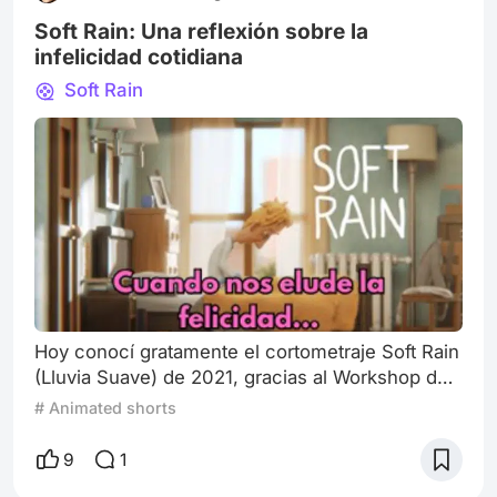
Soft Rain: Una reflexión sobre la
infelicidad cotidiana
Soft Rain
Hoy conocí gratamente el cortometraje Soft Rain
(Lluvia Suave) de 2021, gracias al Workshop de
Peliplat. Y quiero compartir mis impresiones
# Animated shorts
sobre esta pequeña obra multipremiada. En los
títulos finales se hace referencia a la depresión
9
1
y a cómo puede afectar a alguien, sin que