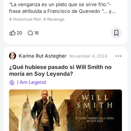
“La venganza es un plato que se sirve frío.”-
frase atribuida a Francisco de Quevedo “… y
puedes impartirla, en forma de un delicioso
# Historical film
# Revenge
pastel”- mi reflexión después de ver The Help.
The Help, filme de 2011 Cada vez que
20
16
pensamos en venganzas cinematográficas, las
imágenes violentas y los baños de sangre
desbordantes suelen ser la norma. Sin embargo,
Karina Rut Astegher
November 4, 2024
la vendetta perpetrada por Minny Jackson
(Octavia
¿Qué hubiese pasado si Will Smith no
moría en Soy Leyenda?
I Am Legend