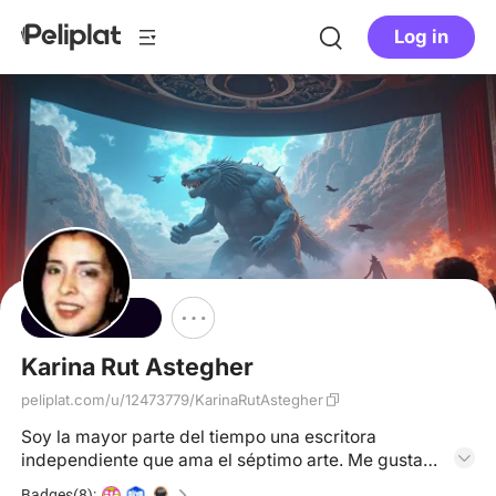
Log in
Follow
Karina Rut Astegher
peliplat.com/u/12473779/KarinaRutAstegher
Soy la mayor parte del tiempo una escritora
independiente que ama el séptimo arte. Me gusta
analizar el cine como una usuaria más. Es un medio
Badges(8):