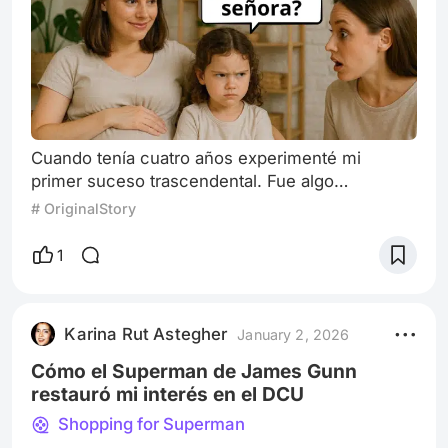
Cuando tenía cuatro años experimenté mi
primer suceso trascendental. Fue algo
realmente emocionante y por lo tanto lógico, si
# OriginalStory
tenemos en cuenta mi edad, y mi vida estable y
tranquila como el primer retoño de un
1
matrimonio joven y muy feliz. Cristina, mi mamá,
me llamó afectuosamente y dijo. — Kari, mi
amor, tengo algo que contarte. — anunció
Karina Rut Astegher
January 2, 2026
dulcemente mientras acariciaba mi cabeza. —
¿Qué cosa, m
Cómo el Superman de James Gunn
restauró mi interés en el DCU
Shopping for Superman