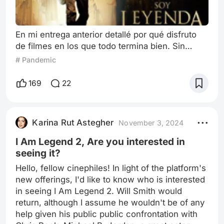
En mi entrega anterior detallé por qué disfruto
de filmes en los que todo termina bien. Sin
embargo, eso no significa que no valore finales
# Pandemic
dramáticos, como el de Soy Leyenda de 2007,
protagonizado por Will Smith y dirigida por
169
22
Francis Lawrence. En esa época ACR (antes del
sopapo público a Cris Rock), el actor gozaba de
una magnífica reputación a nivel profesional y
Karina Rut Astegher
November 3, 2024
personal. Se destacaba por su c
I Am Legend 2, Are you interested in
seeing it?
Hello, fellow cinephiles! In light of the platform's
new offerings, I'd like to know who is interested
in seeing I Am Legend 2. Will Smith would
return, although I assume he wouldn't be of any
help given his public public confrontation with