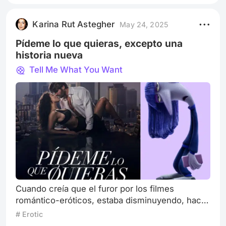
segunda transcurre en la era de la regencia
británica. Sin embargo, ambas tienen personajes
Karina Rut Astegher
May 24, 2025
similares. Concretamente, la d
Pídeme lo que quieras, excepto una
historia nueva
Tell Me What You Want
Cuando creía que el furor por los filmes
romántico-eróticos, estaba disminuyendo, hace
su aparición en escena Pídeme Lo Que Quieras,
# Erotic
que se puede ver en Max. Es otra historia “de