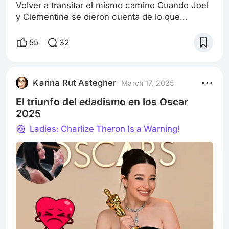
Volver a transitar el mismo camino Cuando Joel
y Clementine se dieron cuenta de lo que
sucedía, se rieron cómo niños. Aunque era una
risa que escondía mucho, perplejidad, sorpresa,
55
32
y bastante incomodidad. Pero decidieron verlo
como una señal favorable del destino. En ese
momento tenían sólo dos certezas. La primera,
Karina Rut Astegher
March 17, 2025
era esta atracción innegable que sintieron desde
el instante en el que se dirigier
El triunfo del edadismo en los Oscar
2025
Ladies: Charlize Theron Is a Warning!