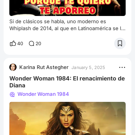
Si de clásicos se habla, uno moderno es
Whiplash de 2014, al que en Latinoamérica se le
agregó el subtítulo Música y Obsesión. Hoy en
día este filme ostenta grandes calificaciones en
40
20
páginas populares de cine. En Rotten Tomatoes,
tiene un 94%, con el sello Tomato Fresh,
proveniente de los críticos y otro 94% respecto
Karina Rut Astegher
January 5, 2025
a las valoraciones del público. En el portal IMDB
su puntaje es de 8.5/10. En su
Wonder Woman 1984: El renacimiento de
Diana
Wonder Woman 1984