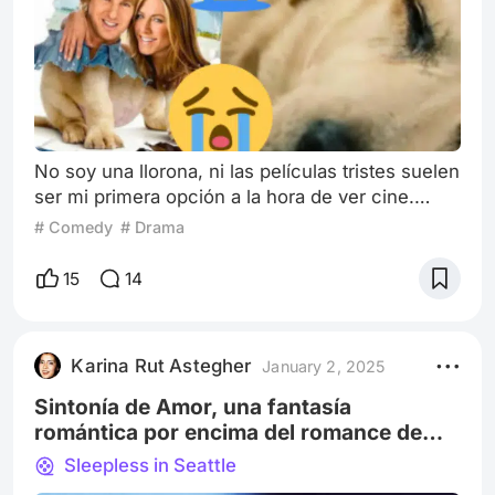
No soy una llorona, ni las películas tristes suelen
ser mi primera opción a la hora de ver cine.
Pero si hay que abordar este tema, debo
# Comedy
# Drama
postular a Marley y yo de 2008, como uno de
los pocos filmes con la capacidad de provocar
15
14
que “una basurita se me meta en un ojo”. Y los
que la hayan visto saben muy bien a lo que me
refiero. El filme es la versión en la pantalla
Karina Rut Astegher
January 2, 2025
grande del best seller autobiográ
Sintonía de Amor, una fantasía
romántica por encima del romance de
verdad
Sleepless in Seattle