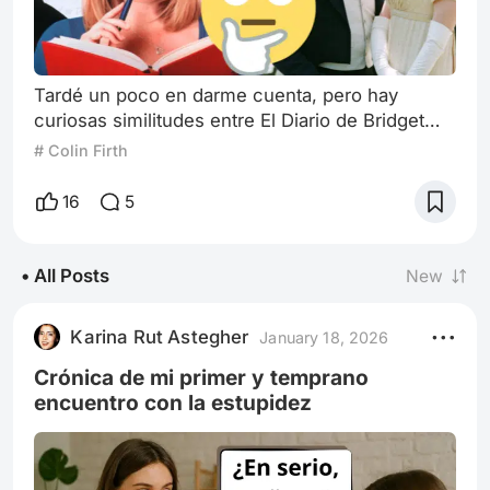
Tardé un poco en darme cuenta, pero hay
curiosas similitudes entre El Diario de Bridget
Jones de 2001 y Orgullo y Prejuicio (ya sea su
# Colin Firth
versión de 2005 o la miniserie inglesa de 1995)
No es algo que salte a la vista, porque la primera
16
5
es una comedia romántica del siglo XXI y la
segunda transcurre en la era de la regencia
británica. Sin embargo, ambas tienen personajes
• All Posts
New
similares. Concretamente, la d
Karina Rut Astegher
January 18, 2026
Crónica de mi primer y temprano
encuentro con la estupidez