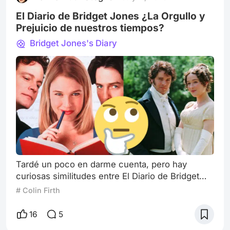
adaptaciones contemporáneas, miniseries e in
El Diario de Bridget Jones ¿La Orgullo y
Prejuicio de nuestros tiempos?
Bridget Jones's Diary
Tardé un poco en darme cuenta, pero hay
curiosas similitudes entre El Diario de Bridget
Jones de 2001 y Orgullo y Prejuicio (ya sea su
# Colin Firth
versión de 2005 o la miniserie inglesa de 1995)
No es algo que salte a la vista, porque la primera
16
5
es una comedia romántica del siglo XXI y la