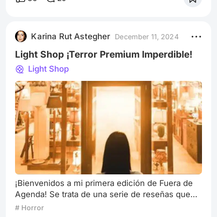
todo lo que me pidió. Se suponía que haría que
la cosecha del pueblo prosperara, pero resultó
mal. La helada se adelantó y arruinó gran parte
Karina Rut Astegher
December 11, 2024
del cultivo de maíz. Los de frijoles, patatas y
centeno, no se ven nada bien.
Light Shop ¡Terror Premium Imperdible!
Light Shop
¡Bienvenidos a mi primera edición de Fuera de
Agenda! Se trata de una serie de reseñas que
subiré cada vez que pueda para compartir mis
# Horror
impresiones sobre productos audiovisuales que