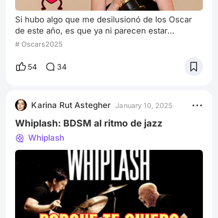
Si hubo algo que me desilusionó de los Oscar
de este año, es que ya ni parecen estar
haciendo un buen trabajo como la institución
# Oscars2025
política que son. Es algo para lo que parecen
haber perdido el norte. Hubo una intención de
54
34
enviar una declaración contundente a la
administración de derecha que tomó hace poco
las riendas del país, nominando a la producción
Karina Rut Astegher
January 10, 2025
francesa Emilia Pérez en 13 categorías. Esto,
Whiplash: BDSM al ritmo de jazz
Whiplash