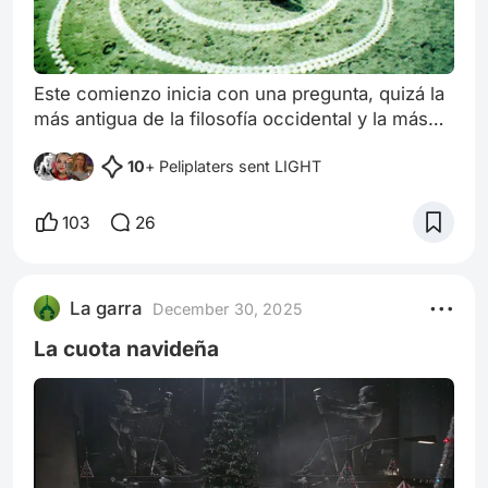
Este comienzo inicia con una pregunta, quizá la
más antigua de la filosofía occidental y la más
común en la juventud: ¿quién soy? Bajo
10
+ Peliplaters sent LIGHT
California, el límite del tiempo (1998), la ópera
prima de Carlos Bolado, comienza igual: con
una búsqueda existencial en pleno desierto. Un
103
26
recorrido entre arena, piedras, culpas y
recuerdos. Pero esta pregunta íntima no surge
de la nada. Tampoco la película. Estr
La garra
December 30, 2025
La cuota navideña