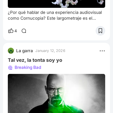
¿Por qué hablar de una experiencia audiovisual
como Cornucopia? Este largometraje es el
testimonio de un concierto de Björk en Lisboa
titulado Cornucopia. Sin embargo, este
4
espectáculo dista de ser común, como todo lo
que hace esta artista islandesa. Técnicamente,
el concierto es producto de experimentación y
La garra
January 12, 2026
trabajo metódico de más de una década con el
sonido 360° y experiencias visuales inmersiv
Tal vez, la tonta soy yo
Breaking Bad