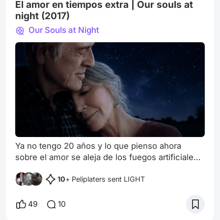
largometrajes. Algunos muy conocidos y otros
El amor en tiempos extra | Our souls at
apenas notados.
night (2017)
Our Souls at Night
Ya no tengo 20 años y lo que pienso ahora
sobre el amor se aleja de los fuegos artificiales,
aunque no de la ternura. Al atravesar la vida, la
10
+ Peliplaters sent LIGHT
esperanza toma otra forma, una más humilde
pero con mayor peso, como piedra de río. Así
aparece Our souls at night (2017), pequeña y
49
10
discreta a pesar de tener a dos leyendas del