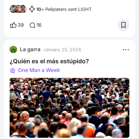
imaginaba algo al estilo Bruce Lee. Y sí, hay una
10
+ Peliplaters sent LIGHT
exageración en los movimientos de combate.
Pero combinados con la estética del color, el
detalle y la intención narrativa, se vuelven
39
16
bellamente coherentes con la cualidad ilusoria
del amor. Nunca imaginé decir esto de una
película atravesada por tanta
La garra
January 25, 2026
¿Quién es el más estúpido?
One Man a Week