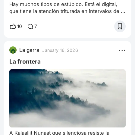
Hay muchos tipos de estúpido. Está el digital,
que tiene la atención triturada en intervalos de 3
a 4 minutos. El romántico, que no sabe elegir y
siempre sufre por amor. El ignorante, que no
10
7
sabe que lo es. El necio, que rechaza la verdad
a pesar de los hechos. El perezoso, que deja
que la IA saque conclusiones por él. El filósofo,
La garra
January 16, 2026
que se hace el listo con fragmentos de
pensadores. El cínico, que
La frontera
A Kalaallit Nunaat que silenciosa resiste la