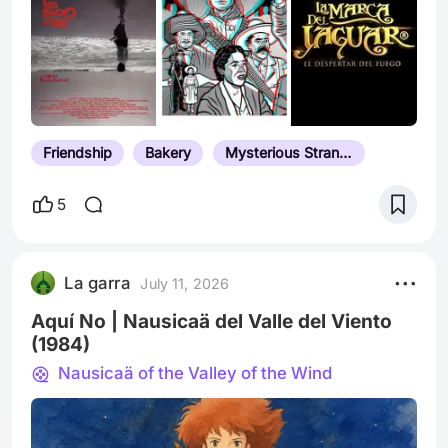
Emma González. Para que no se te olvide, dir.
Marcela Jaber.
Friendship
Bakery
Mysterious Stranger
5
La garra
July 11, 2026
Aquí No | Nausicaä del Valle del Viento
(1984)
Nausicaä of the Valley of the Wind