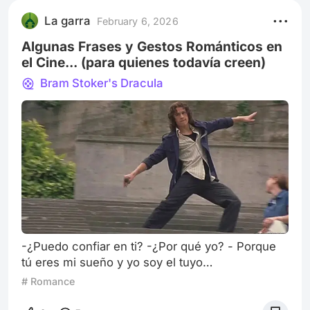
septiembre del 2025 ocurrió un eclipse total de
La garra
February 6, 2026
Luna: la Luna Roja o Luna de Sangre. Ese día se
vieron por primera vez. Sin razón
Algunas Frases y Gestos Románticos en
el Cine... (para quienes todavía creen)
Bram Stoker's Dracula
-¿Puedo confiar en ti? -¿Por qué yo? - Porque
tú eres mi sueño y yo soy el tuyo
Reconstrucción (dir. Boe, 2003) Lo sé, es un
# Romance
cliché hablar de amor en febrero pero qué mejor