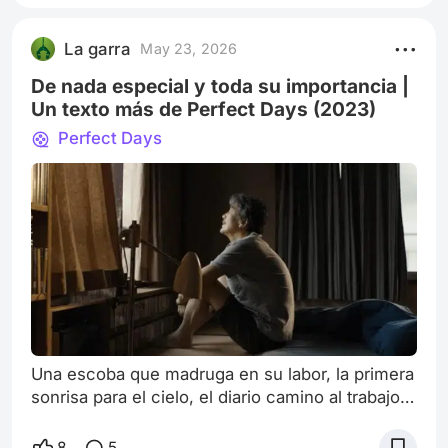
opening de The Wonder Years. Aquella canción
anunciaba mi vida en episodios de 25 minutos.
La garra
May 23, 2026
Yo tenía 10 años y comenzaba la década de los
noventa: una época de
De nada especial y toda su importancia |
Un texto más de Perfect Days (2023)
Perfect Days
Una escoba que madruga en su labor, la primera
sonrisa para el cielo, el diario camino al trabajo
con un café sencillo en el trayecto. La torre
Skytree en el paso con canciones viejas de
8
5