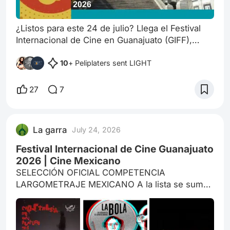
¿Listos para este 24 de julio? Llega el Festival
Internacional de Cine en Guanajuato (GIFF),
México, en su edición número 29. Es un gran
10
+ Peliplaters sent LIGHT
pretexto para darte una vuelta por esta ciudad
llena de curiosidades y detalles que parecen
sacados de un cuento: sus famosos túneles que
27
7
atraviesan la ciudad, su romántico callejón del
beso, las terroríficas momias contra las que
luchó "el Santo", su mercado cuy
La garra
July 24, 2026
Festival Internacional de Cine Guanajuato
2026 | Cine Mexicano
SELECCIÓN OFICIAL COMPETENCIA
LARGOMETRAJE MEXICANO A la lista se suman
(aún no se encuentran en el catálogo): Terapia
familiar, dir. Mariana González. Motel Paraíso,
dir. José Eduardo Castilla Ponce. Mex-i-can, dir.