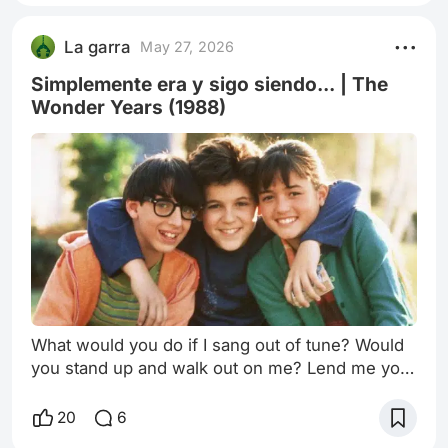
cine hollywoodense: Robert Redford y Jane
Fonda. La película fue filmada cuando
La garra
May 27, 2026
Simplemente era y sigo siendo... | The
Wonder Years (1988)
What would you do if I sang out of tune? Would
you stand up and walk out on me? Lend me your
ears, then I'll sing you a song I will try not to sing
out of key, yeah Con voz rasposa, Joe Cocker
20
6
cantaba With A Little Help From My Friends en el