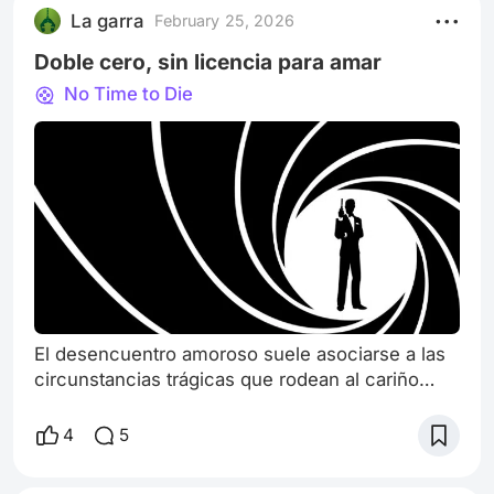
La garra
February 25, 2026
Doble cero, sin licencia para amar
No Time to Die
El desencuentro amoroso suele asociarse a las
circunstancias trágicas que rodean al cariño
entre dos personas. El cine tiene cientos de
este tipo de historias, explícitas e implícitas, que
4
5
navegan entre la emoción contenida y el nudo
en la garganta, lo que ha sido y seguirá siendo