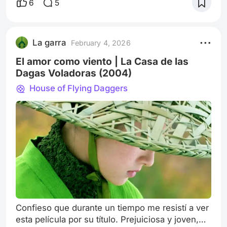
oportunidad para exponer la cursilería, la
6
5
tragedia, el arrebato o cualquier mínimo
pensamiento romántico atorado sin parecer tan
ridícula. Sí, “…estoy romántica y repleta de
La garra
February 4, 2026
clichés…” En el amor, cada cosa importa y aún
más si
El amor como viento | La Casa de las
Dagas Voladoras (2004)
House of Flying Daggers
Confieso que durante un tiempo me resistí a ver
esta película por su título. Prejuiciosa y joven,