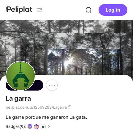
Log in
Follow
La garra
peliplat.com/u/12569283/Lagarra
La garra porque me ganaron La gata.
Badges(9):