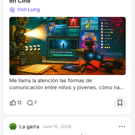
en Cine
Iron Lung
Me llama la atención las formas de
comunicación entre niños y jóvenes, cómo han
cambiado y de dónde viene ese moldeamiento:
la manera de hablar, de construir su
12
7
conversación, su pensamiento y, ¿por qué no?,
hacia dónde se dirige. Acerquémonos desde la
mirada del cine. Cada vez hace más ruido la ola
La garra
June 15, 2026
de youtubers que se aventuran a filmar