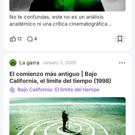
No te confundas, este no es un análisis
académico ni una crítica cinematográfica
técnica. Es más un intento por comprender qué
es lo que vivimos dentro de este caos que se ha
12
4
vuelto nuestro mundo. Nada más. ¿Qué es
pensar? Las respuestas son tan diversas como
corrientes de pensamiento hay, pero todas
La garra
January 3, 2026
parecen conducir a un punto común: pensar es
hacer una pausa en el camino. Interrumpir el
El comienzo más antiguo | Bajo
andar fr
California, el límite del tiempo (1998)
Bajo California: El límite del tiempo