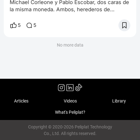
Michael Corleone y Pablo Escobar, dos caras de
la misma moneda. Ambos, herederos de
imperios forjados en la oscuridad,
intercambiaron la inocencia de la juventud por la
5
5
fría lógica del poder. Como polillas atraídas por
la llama, se consumieron en sus propios
mundos, construidos sobre cimientos de sangre
No more data
y traición. Uno, en las sombras de Nueva York,
el otro, bajo el sol abrasador de Medellín. Dist
Articles
Videos
Library
What's Peliplat?
Copyright © 2020-2026 Peliplat Technology
Co., Ltd. All rights reserved.