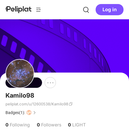
Log in
Follow
Kamilo98
peliplat.com/u/12600538/Kamilo98
Badges(1):
0
0
0
Following
Followers
LIGHT