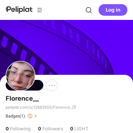
Log in
Follow
Florence__
peliplat.com/u/12683555/Florence_
Badges(1):
0
0
0
Following
Followers
LIGHT