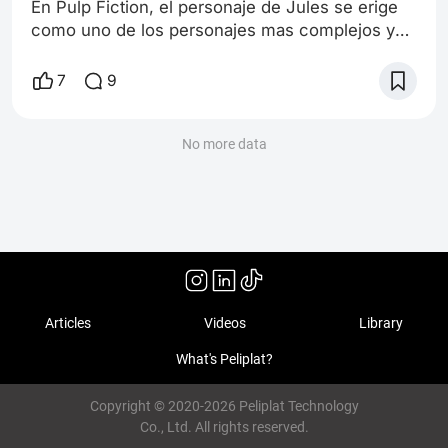
En Pulp Fiction, el personaje de Jules se erige
como uno de los personajes mas complejos y
fascinantes a mi criterio, en lo que a analisis
filosofico y existencial refiere. A Lo largo de la
7
9
pelicula, Jules atravesará un viaje de
transformación existencial que transforma sus
convicciones e ideas sobre la justicia, la
No more data
venganza, la redención y la creencia del
destino. ¿Cual es nuestro papel e un mund
Articles
Videos
Library
What's Peliplat?
Copyright © 2020-2026 Peliplat Technology
Co., Ltd. All rights reserved.