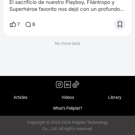
El sacrificio de nuestro Playboy, Filántropo y
Superhéroe favorito nos dejó con un profundo
sentimiento de dolor y tristeza. Sin duda, fue el
mayor sacrificio del UCM, marcando el cierre de
7
8
la Saga del Infinito. Pero, ¿qué habría pasado si
Tony Stark no hubiese fallecido? ¿Qué hubiera
ocurrido si Capitana Marvel hubiera derrotado a
No more data
Thanos, o si Scarlet Witch hubiese cumplido su
dulce venganza cont
Articles
Videos
Library
What's Peliplat?
Copyright © 2020-2026 Peliplat Technology
Co., Ltd. All rights reserved.