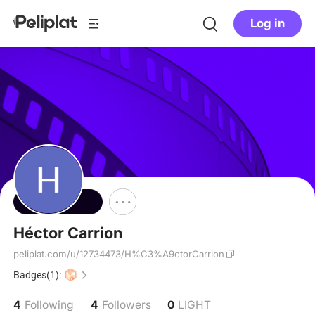
Log in
Follow
Héctor Carrion
peliplat.com/u/12734473/H%C3%A9ctorCarrion
Badges(1):
4
4
0
Following
Followers
LIGHT