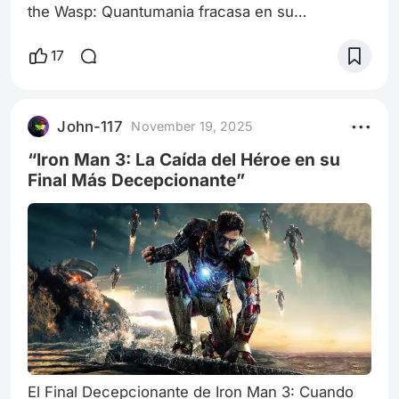
the Wasp: Quantumania fracasa en su
desenlace y qué revela sobre la crisis narrativa
del MCU El cine de superhéroes, desde que se
17
consolidó como género dominante, ha
convivido con una tensión permanente: por un
lado, el espectáculo como motor de una
John-117
November 19, 2025
economía narrativa colosal; por el otro, la
necesidad de sostener una arquitectura
“Iron Man 3: La Caída del Héroe en su
dramática que dé sent
Final Más Decepcionante”
El Final Decepcionante de Iron Man 3: Cuando