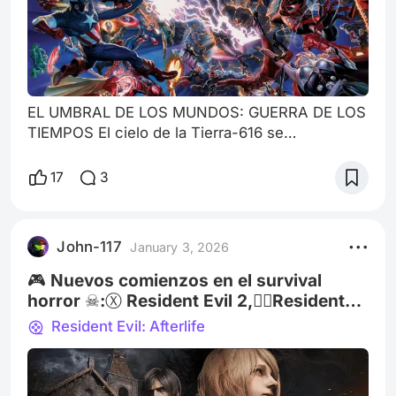
EL UMBRAL DE LOS MUNDOS: GUERRA DE LOS
TIEMPOS El cielo de la Tierra-616 se
resquebrajó como un cristal agrietado por
dentro. Tony Stark, monitoreando desde la Torre
17
3
de los Vengadores, observó cómo la grieta
dimensional irradiaba una luz fría, mecánica, sin
rastro de vida. Bruce Banner, a su lado,
John-117
January 3, 2026
murmuró algo que ninguno quería pronunciar: —
Esto… esto no es magia. Es una inteligencia
🎮 Nuevos comienzos en el survival
artificial v
horror ☠:Ⓧ Resident Evil 2,🧟‍♂️Resident
Evil 4 △○✕□ 🕹️
Resident Evil: Afterlife