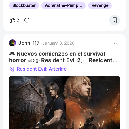
Blockbuster
Adrenaline-Pumping Action
Revenge
2
John-117
January 3, 2026
🎮 Nuevos comienzos en el survival
horror ☠:Ⓧ Resident Evil 2,🧟‍♂️Resident
Evil 4 △○✕□ 🕹️
Resident Evil: Afterlife