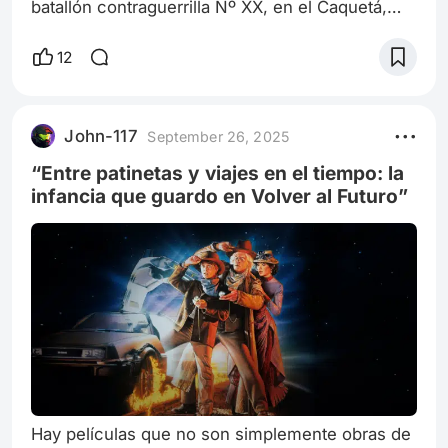
batallón contraguerrilla Nº XX, en el Caquetá,
por la vereda El Encanto. Zona roja. Pura selva.
Allá no hay caminos, solo trochas y ríos.
12
Llevábamos cuatro días de patrulla buscando un
campamento de las FARC que inteligencia había
detectado. Nos habían dicho que era pequeño,
John-117
September 26, 2025
pero cuando uno está allá, sin apoyo, todo se
siente grande: el monte, el silenci
“Entre patinetas y viajes en el tiempo: la
infancia que guardo en Volver al Futuro”
Hay películas que no son simplemente obras de