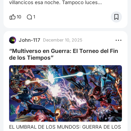
villancicos esa noche. Tampoco luces
intermitentes, ni el olor dulzón de la natilla
hirviendo lentamente en la cocina, ni el
10
1
murmullo familiar que suele envolver las horas
previas a la medianoche. Recuerdo, en cambio,
el zumbido persistente de un fluorescente
John-117
December 10, 2025
moribundo y el eco metálico de un pasillo que
no conducía a ninguna sala de estar, sino a una
“Multiverso en Guerra: El Torneo del Fin
habitaci
de los Tiempos”
EL UMBRAL DE LOS MUNDOS: GUERRA DE LOS