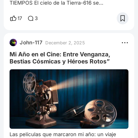
TIEMPOS El cielo de la Tierra-616 se
resquebrajó como un cristal agrietado por
dentro. Tony Stark, monitoreando desde la Torre
17
3
de los Vengadores, observó cómo la grieta
dimensional irradiaba una luz fría, mecánica, sin
rastro de vida. Bruce Banner, a su lado,
John-117
December 2, 2025
murmuró algo que ninguno quería pronunciar: —
Esto… esto no es magia. Es una inteligencia
Mi Año en el Cine: Entre Venganza,
artificial v
Bestias Cósmicas y Héroes Rotos”
Las películas que marcaron mi año: un viaje