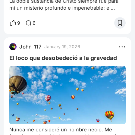
La doble sustancia de Cristo siempre fue para
mí un misterio profundo e impenetrable: el
deseo apasionado de los hombres, tan humano,
tan sobrehumano, de llegar hasta Dios o, más
9
6
exactamente, de retornar a Dios para
identificarse con él. Esta nostalgia, a la vez tan
misteriosa y tan real, ha abierto en mí hondas
John-117
January 19, 2026
heridas y también fluyentes y profundos
manantiales. Desde mi juventud, mi angustia pr
El loco que desobedeció a la gravedad
Nunca me consideré un hombre necio. Me