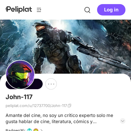
Log in
Follow
John-117
peliplat.com/u/12737700/John-117
Amante del cine, no soy un crítico experto solo me
gusta hablar de cine, literatura, cómics y
videojuegos y aprender nuevas cosas..
Badges(8):