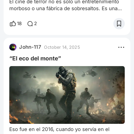
El cine de terror no es solo un entretenimiento
morboso o una fábrica de sobresaltos. Es una
manifestación estética del miedo, un espejo de
las ansiedades colectivas y de las sombras que
18
2
acompañan a la civilización. Desde sus
orígenes, el terror ha cumplido una función
catártica: externalizar lo reprimido, representar
John-117
October 14, 2025
simbólicamente aquello que la razón o la moral
buscan suprimir. A través de sus
“El eco del monte”
Eso fue en el 2016, cuando yo servía en el