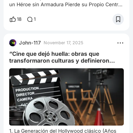
un Héroe sin Armadura Pierde su Propio Centro
Dramático En la trilogía de Iron Man, la tercera
entrega prometía ser la más introspectiva.
18
1
Después del trauma de Nueva York en The
Avengers (2012), Tony Stark entró en Iron Man 3
con una dimensión psicológica más compleja:
John-117
November 17, 2025
ataques de pánico, insomnio, obsesión
tecnológica y una personalidad fracturada entre
“Cine que dejó huella: obras que
transformaron culturas y definieron
generaciones”
1. La Generación del Hollywood clásico (Años