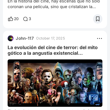
En la historia del cine, hay escenas que no solo
coronan una película, sino que cristalizan la
esencia artística de un director. En el caso de
Sergio Leone, esa escena es, sin duda, el duelo
20
3
final de El bueno, el malo y el feo (1966), el
cierre monumental de su célebre “Trilogía del
dólar”, conformada también por Por un puñado
John-117
October 17, 2025
de dólares (1964) y Por unos dólares más
(1965). Este clímax, ambientad
La evolución del cine de terror: del mito
gótico a la angustia existencial
contemporánea