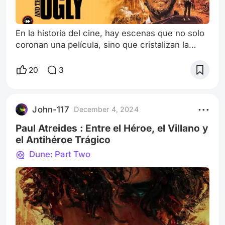
En la historia del cine, hay escenas que no solo
coronan una película, sino que cristalizan la
esencia artística de un director. En el caso de
Sergio Leone, esa escena es, sin duda, el duelo
20
3
final de El bueno, el malo y el feo (1966), el
cierre monumental de su célebre “Trilogía del
dólar”, conformada también por Por un puñado
John-117
December 4, 2024
de dólares (1964) y Por unos dólares más
(1965). Este clímax, ambientad
Paul Atreides : Entre el Héroe, el Villano y
el Antihéroe Trágico
Dune: Part Two