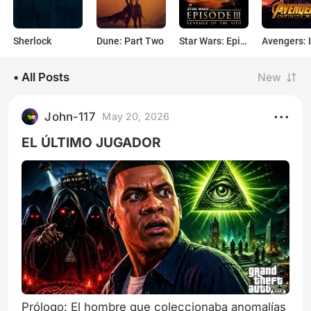
Sherlock
Dune: Part Two
Star Wars: Episode III - Revenge of the Sith
• All Posts
New
John-117
May 20, 2026
EL ÚLTIMO JUGADOR
Prólogo: El hombre que coleccionaba anomalías