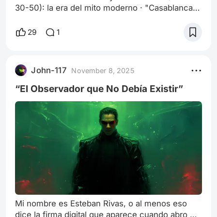
30-50): la era del mito moderno · "Casablanca"
(1942) En plena Segunda Guerra Mundial, esta
película se convirtió en una alegoría emocional
29
1
del sacrificio, la ambigüedad moral y la dureza
de la elección ética. Su tono elegíaco y la
construcción de personajes quebrados
John-117
November 8, 2025
resonaron en una generación que vivía entre la
esperanza y el miedo. Casablanca repres
“El Observador que No Debía Existir”
Mi nombre es Esteban Rivas, o al menos eso
dice la firma digital que aparece cuando abro mi