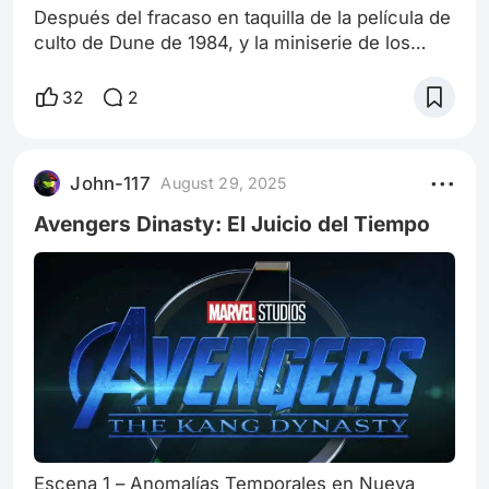
Después del fracaso en taquilla de la película de
culto de Dune de 1984, y la miniserie de los
Hijos de Dune, se pensó que era difícil adaptar
una obra con múltiples lecturas que tiene la
32
2
saga de Frank Herbert, hasta las películas del
director Denis Villeneuve, Dune no es una saga
convencional en el sentido de mostrarnos solo
John-117
August 29, 2025
héroes y villanos, sus paisajes no son mundos
de fantasía medieval, al e
Avengers Dinasty: El Juicio del Tiempo
Escena 1 – Anomalías Temporales en Nueva