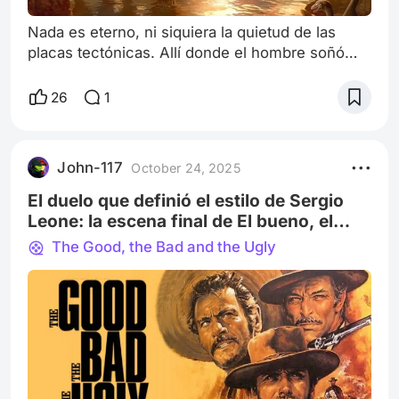
Nada es eterno, ni siquiera la quietud de las
placas tectónicas. Allí donde el hombre soñó
con la fragmentación, la naturaleza soñó con la
unidad. Pues la piedra recuerda lo que el
26
1
hombre olvida: todo lo que se dispersa, al final,
vuelve a reunirse NOVOPANGEA Novopangea,
también denominado como Nueva pangea o
John-117
October 24, 2025
Pangea II es un posible hipotético
supercontinente del futuro, que podría existir
El duelo que definió el estilo de Sergio
dentro
Leone: la escena final de El bueno, el
malo y el feo
The Good, the Bad and the Ugly