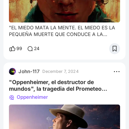
"EL MIEDO MATA LA MENTE. EL MIEDO ES LA
PEQUEÑA MUERTE QUE CONDUCE A LA
DESTRUCCIÓN TOTAL. AFRONTARÉ MI MIEDO"
Mapa de Arrakis . Autor Álvaro Merino 2024
99
24
EOM Después del fracaso en taquilla de la
película de culto de Dune de 1984, y la miniserie
de los Hijos de Dune, se pensó que era difícil
John-117
December 7, 2024
adaptar una obra con múltiples lecturas que
tiene la saga de Frank Herbert, hasta las
"Oppenheimer, el destructor de
películas del directo
mundos", la tragedia del Prometeo
moderno
Oppenheimer