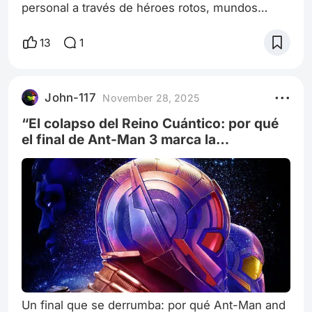
personal a través de héroes rotos, mundos
peligrosos y mitos renacidos El Contador 2 •
Ballerina • Predator: Badlands (2025) • Cómo
13
1
entrenar a tu dragón (2025) • Thunderbolts*
Este año encontré en el cine algo que no
siempre busco, pero que cuando aparece me
John-117
November 28, 2025
transforma: historias donde los héroes no nacen
invencibles, sino quebrados; figuras que
“El colapso del Reino Cuántico: por qué
avanzan
el final de Ant-Man 3 marca la
decadencia narrativa de Marvel”
Un final que se derrumba: por qué Ant-Man and