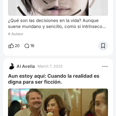
¿Qué son las decisiones en la vida? Aunque
suene mundano y sencillo, como si intrínseco
estuviera en nosotros, debo confesar que es
# Auteur
algo que muchos ignoramos, obviando que, a
pesar de que no lo parezca, siempre estamos
20
16
tomando una decisión en nuestras vidas, desde
lo más mínimo, ya sea la camiseta que me
colocaré mañana o, en ese mismo instante, al
Al Avella
March 7, 2025
tomar la primera que ves porque se te hizo tarde
Aun estoy aquí: Cuando la realidad es
digna para ser ficción.