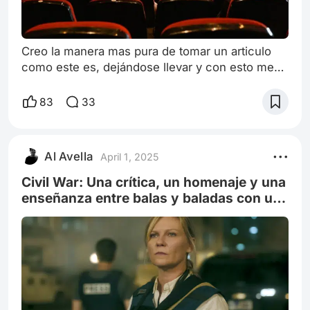
Creo la manera mas pura de tomar un articulo
como este es, dejándose llevar y con esto me
refiero a que dedicar horas en encontrar las
escenas mas renombradas o rebuscadas por
83
33
igual para marcar una diferencia carece de lo
que significa el cine mas que nada para mi y es
que a diferencia de muchos que catalogan a
Al Avella
April 1, 2025
directores entre géneros o visiones, veo ideas
que nacen en la necesidad de plasmarse e
Civil War: Una crítica, un homenaje y una
enseñanza entre balas y baladas con un
digno final.