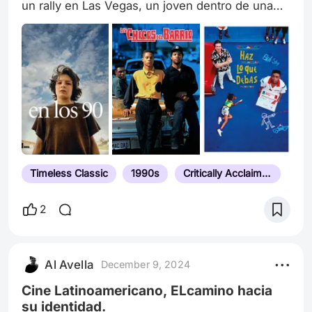
un rally en Las Vegas, un joven dentro de una
revuelta en los barrios periféricos de París o un
joven sin son ni rumbo de los suburbios de
Edimburgo? Todos viven al límite y esta lista
muestra las experiencias cuando la vida te
empuja al borde del abismo.
Timeless Classic
1990s
Critically Acclaimed
2
Al Avella
December 9, 2024
Cine Latinoamericano, ELcamino hacia
su identidad.