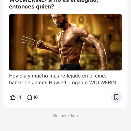
entonces quien?
Hoy día y mucho más reflejado en el cine,
hablar de James Howlett, Logan o WOLWERINE,
popularmente conocido desde su nacimiento en
la edición 180 del comic “The Incredible Hulk”
14
16
en 1974 sin hablar de Hugh es igual a hablar de
“the Joker” sin su relación con Heath.
Wolwerine nació a la par que una cultura se
No more data
generaba en torno a la guerra de Vietnam, su
personalidad reacia, cero empatía y casi un gu