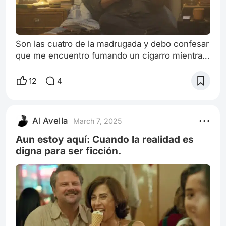
Son las cuatro de la madrugada y debo confesar
que me encuentro fumando un cigarro mientras
preparo este borrador, pensando en si debo
agregar este apartado en el artículo como tal.
12
4
Pero es la forma más natural de poder ahondar
esta historia de seis capítulos que me atrapó
más allá del hecho de tener eso que hace las
Al Avella
March 7, 2025
historias mágicas y es que adaptar un libro no
siempre es color de rosa cuando lo
Aun estoy aquí: Cuando la realidad es
digna para ser ficción.