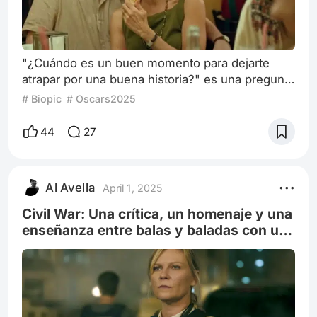
"¿Cuándo es un buen momento para dejarte
atrapar por una buena historia?" es una pregunta
que muchos eruditos tratan de responder para
# Biopic
# Oscars2025
plasmar en letras, resaltando la elocuencia de
su saber. Yo, en cambio, siento que la vida y,
44
27
más específicamente, el cine rompen cada
regla que las personas quieren no imponer, pero
sí tratar. Con esta reflexión quiero abrir lo
Al Avella
April 1, 2025
mágico que es poder tomar tu chaquet
Civil War: Una crítica, un homenaje y una
enseñanza entre balas y baladas con un
digno final.