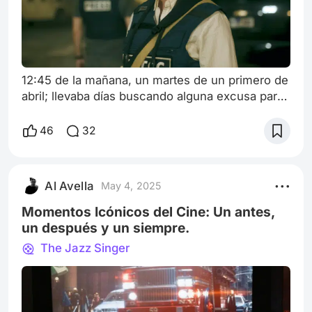
12:45 de la mañana, un martes de un primero de
abril; llevaba días buscando alguna excusa para
escribir, compartir algo que tocase fibras y
nervios al ver, al escuchar. Debo decir que le di
46
32
la oportunidad a la galardonada “Un Dolor Real”,
pero como una amiga me dijo al compartirle que
tenía las expectativas altas antes de verla y que
Al Avella
May 4, 2025
al final no sentí o no conecté, más allá de que
es imposible neg
Momentos Icónicos del Cine: Un antes,
un después y un siempre.
The Jazz Singer