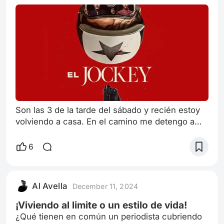
Son las 3 de la tarde del sábado y recién estoy
volviendo a casa. En el camino me detengo a
comprar cosas para preparar algo de comer y,
entre cosa y cosa, voy pensando en las cosas
6
que quiero aplazar para dedicarme una tarde a
mi persona, y qué mejor plan que encontrar
alguna película para ver. es ahi cuando
Al Avella
December 11, 2024
buscando en las interminables listas de los
distintos proveedores de streaming me topo co
¡Viviendo al limite o un estilo de vida!
¿Qué tienen en común un periodista cubriendo