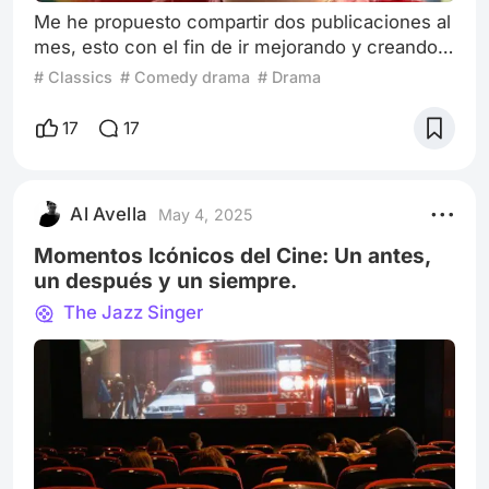
Me he propuesto compartir dos publicaciones al
mes, esto con el fin de ir mejorando y creando
un hábito que había olvidado, pero me genera
# Classics
# Comedy drama
# Drama
satisfacción, escribir. Ahora dicho esto tengo
una película guardada que quería publicar para
17
17
finales de Abril, no fue una búsqueda fácil ya
que usando de referencia el mood del día no me
decidía hasta que llego este fin de semana y
Al Avella
May 4, 2025
confieso el estado de animo
Momentos Icónicos del Cine: Un antes,
un después y un siempre.
The Jazz Singer