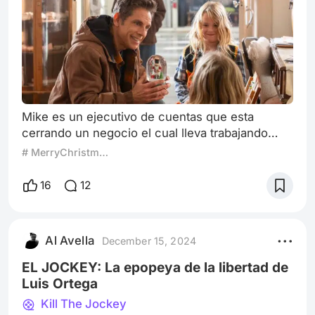
Mike es un ejecutivo de cuentas que esta
cerrando un negocio el cual lleva trabajando
hace cuatro años pero un proceso legal
# MerryChristmas2024
referente a sus sobrinos y su nuevo hogar le
haria tomar segun el, un fin de semana de
16
12
resolver para volver a su increible vida de
hombre soltero exitoso. Ben Stiller no deja de
ser Ben Stiller y es que al igual que otros
Al Avella
December 15, 2024
actores es imposible no ver una pelicula de Ben
Still
EL JOCKEY: La epopeya de la libertad de
Luis Ortega
Kill The Jockey