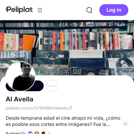
Log in
Follow
Al Avella
peliplat.com/u/12795689/AlAvella
Desde temprana edad el cine atrapó mi vida, ¿cómo
es posible esos cortes entre imágenes? Fue la
pregunta que llevó mi vida al mundo del cine.
Badges(5):