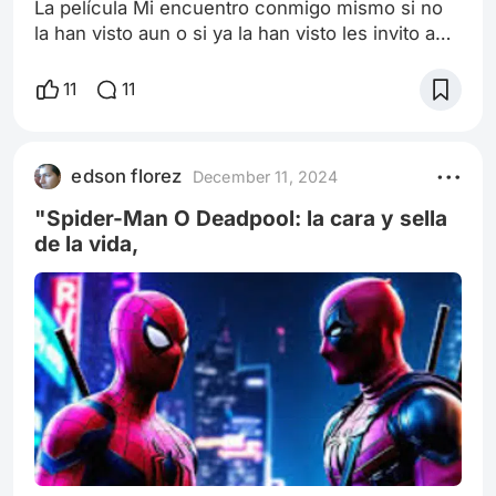
La película Mi encuentro conmigo mismo si no
la han visto aun o si ya la han visto les invito a
verla juntos en familia es una obra que nos invita
a reflexionar sobre las heridas emocionales que
11
11
cargamos y cómo, muchas veces, estas son el
resultado de patrones y comportamientos
heredados de nuestra familia. Protagonizada por
edson florez
December 11, 2024
Bruce Willis, quien nos ofrece una
interpretación conmovedora y distinta
"Spider-Man O Deadpool: la cara y sella
de la vida,