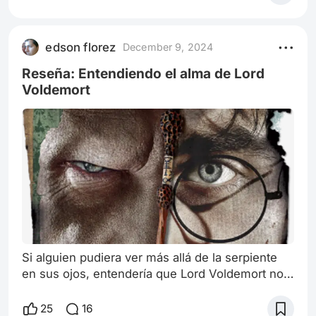
visto en las historias más recientes del
multiverso. La última película, Doctor Strange en
el Multiverso de la Locura, lo deja claro: el
edson florez
December 9, 2024
mismo amor de su vida, Christine, lo mira a los
ojos y sentencia con frialdad: “
Reseña: Entendiendo el alma de Lord
Voldemort
Si alguien pudiera ver más allá de la serpiente
en sus ojos, entendería que Lord Voldemort no
siempre fue el villano que conocemos. Antes de
las varitas y los horrocruxes, antes del miedo
25
16