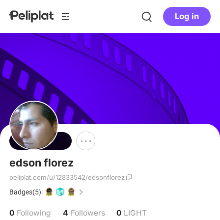
Log in
Follow
edson florez
peliplat.com/u/12833542/edsonflorez
Badges(5):
0
4
0
Following
Followers
LIGHT