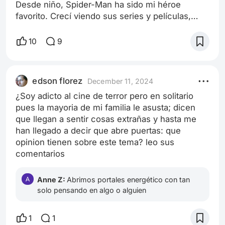
Desde niño, Spider-Man ha sido mi héroe
favorito. Crecí viendo sus series y películas,
admirando su valentía, su sentido de
responsabilidad y su lucha inquebrantable por
10
9
hacer el bien, incluso cuando esto significaba
sacrificar su propia felicidad. Pero fue al
conocer a Deadpool cuando me di cuenta de
edson florez
December 11, 2024
algo fascinante: ambos personajes, aunque
¿Soy adicto al cine de terror pero en solitario
radicalmente distintos en sus acciones y
pues la mayoria de mi familia le asusta; dicen
filosofía, com
que llegan a sentir cosas extrañas y hasta me
han llegado a decir que abre puertas: que
opinion tienen sobre este tema? leo sus
comentarios
Anne Z:
Abrimos portales energético con tan
solo pensando en algo o alguien
1
1