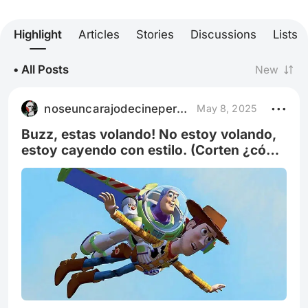
Highlight
Articles
Stories
Discussions
Lists
• All Posts
New
noseuncarajodecineperomegusta
May 8, 2025
Buzz, estas volando! No estoy volando,
estoy cayendo con estilo. (Corten ¿cómo
es que Buzz pudo volar?)