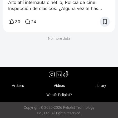
Alto ahí internauta cinéfilo, Policía de cine:
Inspección de clásicos. ¿Alguna vez te has
preguntado que define a un clásico del cine?
Pues bien, me encontraba en esa misma
30
24
situación cuando volví a ver cierta famosa
película de fantasía que seguramente todos en
este blog conocen, tratando de ver si los
No more data
pantalones talla “clásico de cine“ realmente le
quedaban. Lo cual me llevo a conclusiones
cuanto
Articles
Videos
Library
What's Peliplat?
Copyright © 2020-2026 Peliplat Technology
Co., Ltd. All rights reserved.