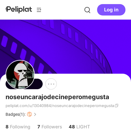
Log in
Follow
noseuncarajodecineperomegusta
peliplat.com/u/13040984/noseuncarajodecineperomegusta
Badges(1):
8
7
48
Following
Followers
LIGHT