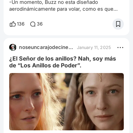
-Un momento, Buzz no esta diseñado
aerodinámicamente para volar, como es que
pud… ¿Que acabas de ver Lisa!? ¿Que…
acabas… de ver!!? Muy seguramente uno de los
136
36
momentos legendarios del cine de animación
fue el momento en el que el doble de acción de
Buzz Lightyear agarró de la cintura al doble de
noseuncarajodecineperomegusta
January 11, 2025
acción de Woody justo en el clímax de la
película y salieron volando del set de grabación.
¿El Señor de los anillos? Nah, soy más
Dicen que el
de “Los Anillos de Poder”.