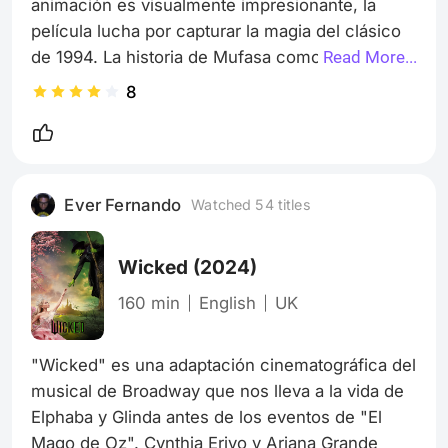
animación es visualmente impresionante, la 
película lucha por capturar la magia del clásico 
de 1994. La historia de Mufasa como cachorro y 
Read More...
su relación con Taka (futuro Scar) ofrece 
8
momentos emotivos, pero a menudo se siente 
innecesaria. Las críticas se centran en la falta de 
expresividad en los personajes hiperrealistas y 
en un guion que no arriesga lo suficiente. Es 
Ever Fernando
Watched 54 titles
una película que, al buscar nostalgia, pierde su 
propia identidad.
Wicked
(2024)
160 min
English
UK
"Wicked" es una adaptación cinematográfica del 
musical de Broadway que nos lleva a la vida de 
Elphaba y Glinda antes de los eventos de "El 
Mago de Oz". Cynthia Erivo y Ariana Grande 