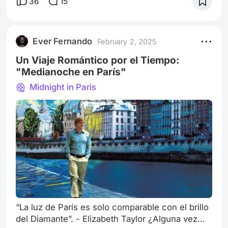
36
15
Equalizer, the trilogy starring Denzel Washington
has become one of my favorites. The story of
Robert McCall, an ordinary man with a
Ever Fernando
February 2, 2025
mysterious past and extraordinary abilities,
captiva
Un Viaje Romántico por el Tiempo:
"Medianoche en París"
Midnight in Paris
“La luz de París es solo comparable con el brillo
del Diamante”. - Elizabeth Taylor ¿Alguna vez