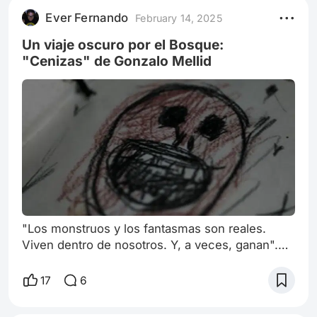
están llenas de detalles, referencias y secretos
Ever Fernando
February 14, 2025
que han alimentado la imaginación de los
espectadores por décadas. Sin embargo, entre
Un viaje oscuro por el Bosque:
todas la
"Cenizas" de Gonzalo Mellid
"Los monstruos y los fantasmas son reales.
Viven dentro de nosotros. Y, a veces, ganan".
Stephen King Gracias a la recomendación del
staff de Peliplat, tuve la oportunidad de
17
6
sumergirme en el mundo de "Cenizas", un
cortometraje de terror dirigido por el talentoso