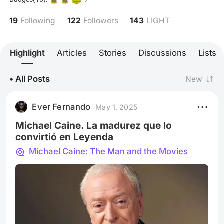
where I can also write about music. And now here I
am, writing about another one of my passions, film.
19
122
143
Following
Followers
LIGHT
Highlight
Articles
Stories
Discussions
Lists
• All Posts
New
Ever Fernando
May 1, 2025
Michael Caine. La madurez que lo
convirtió en Leyenda
Michael Caine: The Man and the Movies