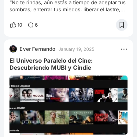
“No te rindas, aún estás a tiempo de aceptar tus
sombras, enterrar tus miedos, liberar el lastre,
retomar el vuelo”. Mario Benedetti
Recientemente tuve la oportunidad de ver
10
6
"Locos en Brooklyn" en la plataforma Cindie, y
me encontré con una película que, a pesar de
sus críticas mixtas, me dejó pensando en la
Ever Fernando
January 19, 2025
fragilidad de la vida y en cómo cada minuto
cuenta. Dirigida por Phil Alden Robinson, esta
El Universo Paralelo del Cine:
Descubriendo MUBI y Cindie