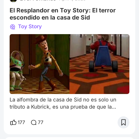
the new version of Snow White and the Sev
El Resplandor en Toy Story: El terror
escondido en la casa de Sid
Toy Story
La alfombra de la casa de Sid no es solo un
tributo a Kubrick, es una prueba de que la
animación, incluso cuando se dirige a un
público infantil, puede jugar con símbolos del
177
77
cine de terror para provocar emociones
complejas… Las películas animadas de Pixar