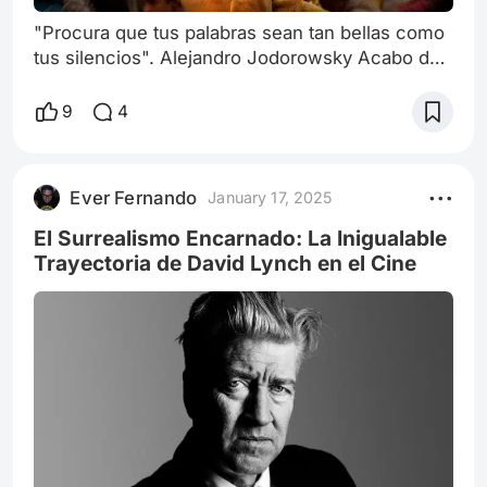
"Procura que tus palabras sean tan bellas como
tus silencios". Alejandro Jodorowsky Acabo de
terminar de ver "Un Lugar en Silencio: Día Uno"
en Paramount Plus y aún me encuentro
9
4
sumergido en las emociones que despertó en
mí. Esta precuela, dirigida por Michael Sarnoski,
nos lleva a un viaje novedoso, aunque familiar,
Ever Fernando
January 17, 2025
dentro del universo de terror y supervivencia
creado por John Krasinski. Si bien
El Surrealismo Encarnado: La Inigualable
Trayectoria de David Lynch en el Cine