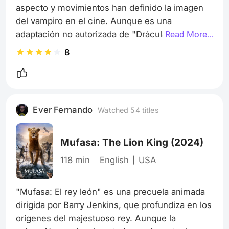
aspecto y movimientos han definido la imagen 
del vampiro en el cine. Aunque es una 
adaptación no autorizada de "Drácula", Murnau 
Read More...
crea una atmósfera de horror que sigue siendo 
8
inquietante casi un siglo después. La película 
utiliza sombras y luces para contar una historia 
de miedo y obsesión. A pesar de su antigüedad, 
"Nosferatu" sigue siendo una obra maestra por 
Ever Fernando
Watched 54 titles
su innovación en el género y su capacidad de 
evocar terror sin palabras.
Mufasa: The Lion King
(2024)
118 min
English
USA
"Mufasa: El rey león" es una precuela animada 
dirigida por Barry Jenkins, que profundiza en los 
orígenes del majestuoso rey. Aunque la 