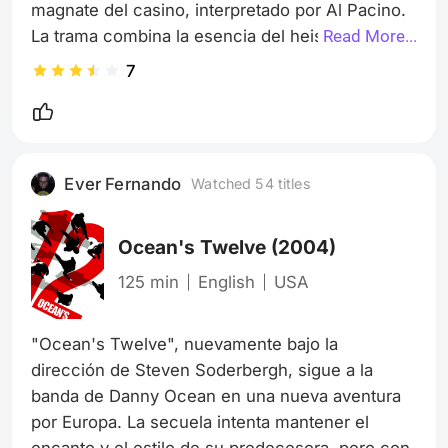
magnate del casino, interpretado por Al Pacino. 
La trama combina la esencia del heist con una 
Read More...
motivación personal, añadiendo un giro 
7
emocional. Aunque no alcanza la frescura del 
primer filme, la dirección de Soderbergh, el 
carisma del elenco y el ingenio del guion 
mantienen el encanto. Es una despedida 
Ever Fernando
Watched 54 titles
satisfactoria que, a pesar de ser predecible, es 
divertida y pulida.
Ocean's Twelve
(2004)
125 min
English
USA
"Ocean's Twelve", nuevamente bajo la 
dirección de Steven Soderbergh, sigue a la 
banda de Danny Ocean en una nueva aventura 
por Europa. La secuela intenta mantener el 
encanto y el estilo de su predecesora, pero con 