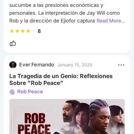
sucumbe a las presiones económicas y 
personales. La interpretación de Jay Will como 
Rob y la dirección de Ejiofor capturan la 
Read More...
complejidad de la vida del protagonista, aunque 
8
el guion a veces carece de profundidad en su 
mensaje. La película aborda temas de clase 
social, educación y justicia, con un elenco que 
incluye a Mary J. Blige. Es una historia sobre 
Ever Fernando
January 15, 2025
potencial truncado y las fuerzas que moldean 
nuestras vidas, a veces de manera trágica.
La Tragedia de un Genio: Reflexiones
Sobre "Rob Peace"
Rob Peace