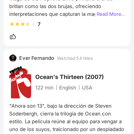
brillan como las dos brujas, ofreciendo 
interpretaciones que capturan la magia y 
Read More...
complejidad de sus personajes. La dirección de 
7
Jon M. Chu es visualmente espectacular, 
aunque la película puede sentir el peso de su 
larga duración. Las canciones son fieles al 
original, pero algunos críticos señalan que 
Ever Fernando
Watched 54 titles
pierde el encanto teatral. Es una experiencia 
para fans y amantes de los musicales.
Ocean's Thirteen
(2007)
122 min
English
USA
"Ahora son 13", bajo la dirección de Steven 
Soderbergh, cierra la trilogía de Ocean con 
estilo. La película reúne al equipo para vengar a 
uno de los suyos, traicionado por un despiadado 