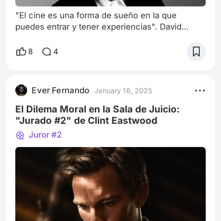
"El cine es una forma de sueño en la que
puedes entrar y tener experiencias". David
Lynch David Lynch, el director cuyo nombre se
ha convertido en sinónimo de surrealismo,
8
4
misterio y una exploración profunda de la psique
humana, ha dejado este mundo a los 78 años.
Su partida ha dejado un vacío en la industria
Ever Fernando
January 16, 2025
cinematográfica, pero su legado perdurará
como un faro para aquellos que buscan
El Dilema Moral en la Sala de Juicio:
entender
"Jurado #2" de Clint Eastwood
Juror #2