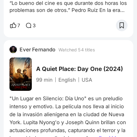
“Lo bueno del cine es que durante dos horas los
problemas son de otros.” Pedro Ruíz En la era
donde el streaming ha revolucionado cómo
consumimos contenido, hay un rincón especial
7
3
para aquellos que buscan algo más que las
series y películas de masas que dominan las
plataformas más conocidas. Hablo de los
Ever Fernando
Watched 54 titles
amantes del cine de autor, del cine que desafía
lo convencional, que busca en cada fotograma
u
A Quiet Place: Day One
(2024)
99 min
English
USA
"Un Lugar en Silencio: Día Uno" es un preludio 
intenso y emotivo. La película nos lleva al inicio 
de la invasión alienígena en la ciudad de Nueva 
York. Lupita Nyong'o y Joseph Quinn brillan con 
actuaciones profundas, capturando el terror y la 