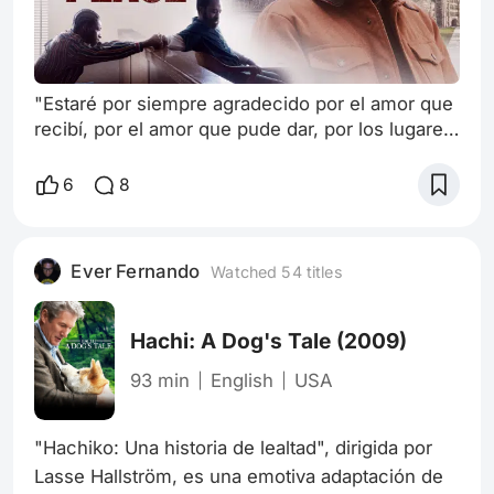
"Estaré por siempre agradecido por el amor que
recibí, por el amor que pude dar, por los lugares
en los que me encontré". - Robert DeShaun
Peace Recientemente tuve la oportunidad de
6
8
ver "Rob Peace", una película que, desde su
primera escena, te sumerge en una historia de
ambición, amor filial y la cruda realidad de la
Ever Fernando
Watched 54 titles
justicia en Estados Unidos. Dirigida por Chiwetel
Ejiofor, quien también actúa e
Hachi: A Dog's Tale
(2009)
93 min
English
USA
"Hachiko: Una historia de lealtad", dirigida por 
Lasse Hallström, es una emotiva adaptación de 