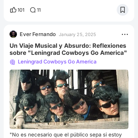
has deseado poder escapar a otra época, donde
la vida parecía más poética, más artística?
101
11
"Medianoche en París", dirigida por el
inigualable Woody Allen, nos ofrece ese
escape, no solo como una fantasía, sino como
Ever Fernando
January 25, 2025
una reflexión sobre la nostalgia, el arte y la vida.
Esta película, que vi hace un tiempo,
Un Viaje Musical y Absurdo: Reflexiones
sobre "Leningrad Cowboys Go America"
Leningrad Cowboys Go America
"No es necesario que el público sepa si estoy