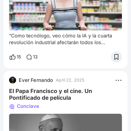
“Como tecnólogo, veo cómo la IA y la cuarta
revolución industrial afectarán todos los
aspectos de la vida de las personas”. Fei-Fei Li,
profesora de ciencias de la computación en la
15
13
Universidad de Stanford. En este enlace me
puedes apoyar con tu like 👇🙏👍:
https://www.peliplat.com/es/article/10050616/el
Ever Fernando
April 22, 2025
-resplandor-en-toy-story-el-terror-escondido-
en-la-casa-de-sid Tras ver Compañera Perfecta
El Papa Francisco y el cine. Un
en
Pontificado de película
Conclave