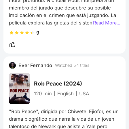
moral profundo. Nicholas Hoult interpreta a un 
miembro del jurado que descubre su posible 
implicación en el crimen que está juzgando. La 
película explora las grietas del sistema judicial y 
Read More...
los conflictos internos de su protagonista con 
9
una dirección sobria y actuaciones notables, 
especialmente de Hoult y Toni Collette. Aunque 
no reinventa el género, su introspección y el 
tratamiento de la culpa y la justicia la convierten 
Ever Fernando
Watched 54 titles
en una obra madura y reflexiva. Es un Eastwood 
clásico.
Rob Peace
(2024)
120 min
English
USA
"Rob Peace", dirigida por Chiwetel Ejiofor, es un 
drama biográfico que narra la vida de un joven 
talentoso de Newark que asiste a Yale pero 