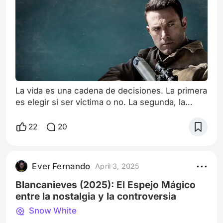
La vida es una cadena de decisiones. La primera
es elegir si ser víctima o no. La segunda, la
lealtad. La familia es lo primero, para lo bueno y
para lo malo. Robert C. Treveiler - Padre En este
22
20
enlace me puedes apoyar con tu like 👇🙏👍:
https://www.peliplat.com/es/article/10050616/el
-resplandor-en-toy-story-el-terror-escondido-
Ever Fernando
April 3, 2025
en-la-casa-de-sid ¡Vaya película que me dejó
pensando durante días! R
Blancanieves (2025): El Espejo Mágico
entre la nostalgia y la controversia
Snow White