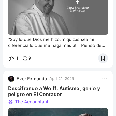
“Soy lo que Dios me hizo. Y quizás sea mi
diferencia lo que me haga más útil. Pienso de
nuevo en su sermón. Y yo sé lo que es existir
entre las certezas del mundo.” Cardenal Benitez
11
9
(Cóclave) La influencia del Papa Francisco, el
primer pontífice latinoamericano, ha trascendido
las fronteras de la Iglesia Católica, dejando una
Ever Fernando
April 21, 2025
huella imborrable en la cultura popular y, de
manera notable, en el mund
Descifrando a Wolff: Autismo, genio y
peligro en El Contador
The Accountant