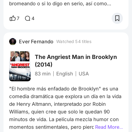
bromeando o si lo digo en serio, así como
tampoco es necesario que yo lo sepa." Salvador
Dalí Hace algunos años, tuve el placer de
7
4
encontrarme con "Leningrad Cowboys Go
America", una película que, desde su título,
promete una aventura fuera de lo convencional.
Ever Fernando
Watched 54 titles
Dirigida por el cineasta finlandés Aki Kaurismäki,
este largometraje de 1989 se ha convertido
The Angriest Man in Brooklyn
(2014)
83 min
English
USA
"El hombre más enfadado de Brooklyn" es una 
comedia dramática que explora un día en la vida 
de Henry Altmann, interpretado por Robin 
Williams, quien cree que solo le quedan 90 
minutos de vida. La película mezcla humor con 
momentos sentimentales, pero pierde el 
Read More...