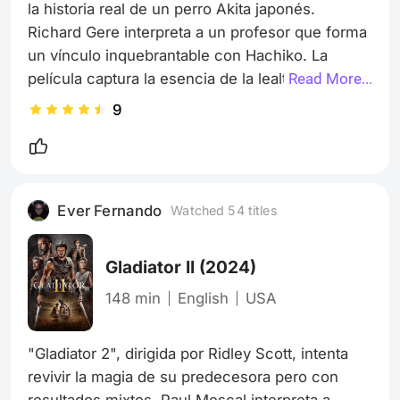
la historia real de un perro Akita japonés. 
Richard Gere interpreta a un profesor que forma 
un vínculo inquebrantable con Hachiko. La 
película captura la esencia de la lealtad y el 
Read More...
amor incondicional, provocando lágrimas con su 
9
narrativa sencilla pero poderosa. Aunque puede 
ser vista como melodramática por algunos, la 
autenticidad de la historia y las actuaciones, 
especialmente de Gere y el perro que interpreta 
Ever Fernando
Watched 54 titles
a Hachiko, logran un impacto emocional 
duradero. Es un tributo al amor y la fidelidad.
Gladiator II
(2024)
148 min
English
USA
"Gladiator 2", dirigida por Ridley Scott, intenta 
revivir la magia de su predecesora pero con 
resultados mixtos. Paul Mescal interpreta a 