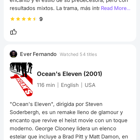
resultados mixtos. La trama, más intrincada y 
Read More...
con un enfoque en el juego de gato y ratón con 
9
un ladrón rival, a veces se pierde en su propia 
complejidad. Sin embargo, la química del elenco 
y la dirección visual de Soderbergh siguen 
siendo puntos fuertes. Es una película que, 
Ever Fernando
Watched 54 titles
aunque no supera al original, ofrece momentos 
de diversión y sofisticación.
Ocean's Eleven
(2001)
116 min
English
USA
"Ocean's Eleven", dirigida por Steven 
Soderbergh, es un remake lleno de glamour y 
encanto que revive el heist movie con un toque 
moderno. George Clooney lidera un elenco 
estelar que incluye a Brad Pitt y Matt Damon, en 