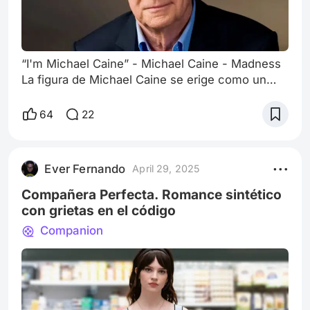
“I'm Michael Caine” - Michael Caine - Madness
La figura de Michael Caine se erige como un
monumento dentro de la historia del cine. Su
presencia en pantalla, marcada por una mezcla
64
22
única de carisma cockney y una intensidad
contenida, ha cautivado a audiencias durante
décadas. Sin embargo, lo que resulta
Ever Fernando
April 29, 2025
particularmente fascinante de su trayectoria no
es solo su prolífica filmografía o su estatus d
Compañera Perfecta. Romance sintético
con grietas en el código
Companion