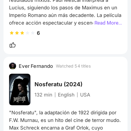
Lucius, siguiendo los pasos de Maximus en un 
Imperio Romano aún más decadente. La película 
ofrece acción espectacular y escenografía 
Read More...
impresionante, pero la trama se siente como 
6
una repetición con pocos momentos de 
innovación. Denzel Washington aporta carisma, 
pero el guion no logra la profundidad emocional 
del original. Es una secuela que, aunque 
Ever Fernando
Watched 54 titles
visualmente satisfactoria, no captura el corazón 
de su antecesora.
Nosferatu
(2024)
132 min
English
USA
"Nosferatu", la adaptación de 1922 dirigida por 
F.W. Murnau, es un hito del cine de terror mudo. 
Max Schreck encarna a Graf Orlok, cuyo 