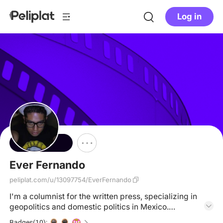
Log in
Follow
Ever Fernando
peliplat.com/u/13097754/EverFernando
I'm a columnist for the written press, specializing in
geopolitics and domestic politics in Mexico.
However, I'm a music lover and I discovered a site
Badges(10):