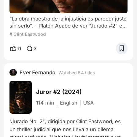
“La obra maestra de la injusticia es parecer justo
sin serlo”. - Platón Acabo de ver "Jurado #2" en
Max, la última obra maestra de Clint Eastwood, y
# Clint Eastwood
siento que aún me encuentro procesando la
intensa experiencia emocional y reflexiva que
11
3
me dejó. Esta película, que marca el regreso del
legendario director a un género que domina con
maestría, el thriller judicial, es una joya que
Ever Fernando
Watched 54 titles
merece ser discutid
Juror #2
(2024)
114 min
English
USA
"Jurado No. 2", dirigida por Clint Eastwood, es 
un thriller judicial que nos lleva a un dilema 