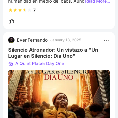
humanidad en medio del caos. Aunque el ritmo 
Read More...
es un poco irregular, la tensión y el silencio 
7
como elementos narrativos son manejados con 
maestría. Un digno complemento a la saga, 
aunque no supera a sus predecesoras. 578 
caracteres.
Ever Fernando
January 18, 2025
Silencio Atronador: Un vistazo a "Un
Lugar en Silencio: Día Uno"
A Quiet Place: Day One