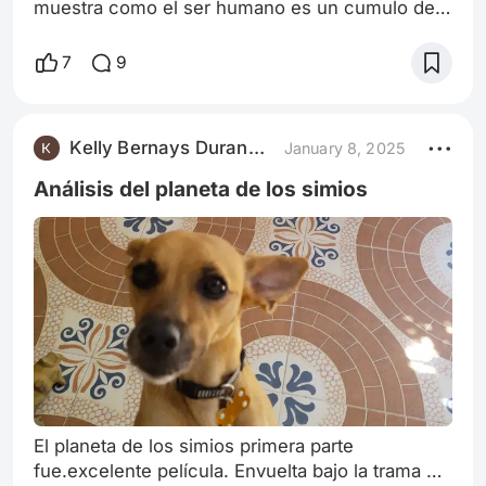
muestra como el ser humano es un cumulo de
emociones que al dejar de existir seríamos
nada. Desde que nacemos nuestra mente está
7
9
ligada a funcionar conectada a nuestro corazón
quien siente todo lo que pasa a nuestro
alrededor y lo manifiesta a través de las
Kelly Bernays Durango Aleans
January 8, 2025
diferentes emociones. En nuestras etapas como
bebé, niño, adolescente, adulto y persona
Análisis del planeta de los simios
mayor, expresa
El planeta de los simios primera parte
fue.excelente película. Envuelta bajo la trama de