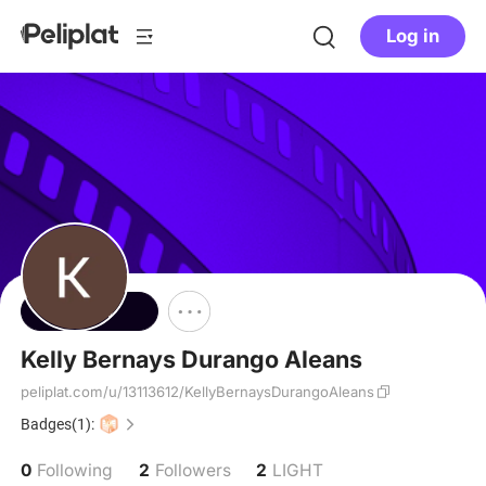
Log in
Follow
Kelly Bernays Durango Aleans
peliplat.com/u/13113612/KellyBernaysDurangoAleans
Badges(1):
0
2
2
Following
Followers
LIGHT