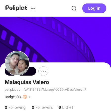
Log in
Follow
Malaquías Valero
peliplat.com/u/13134391/Malaqu%C3%ADasValero
Badges(1):
0
0
6
Following
Followers
LIGHT