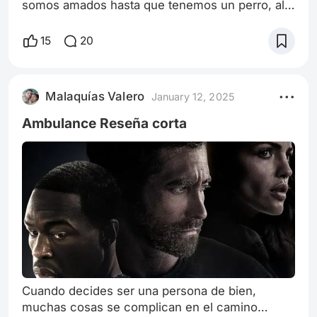
somos amados hasta que tenemos un perro, al
menos así fue la historia de Hachiko, una
película llamada también “siempre a tu lado” con
15
20
un gran drama basado en la vida real, una
película que siempre me hace llorar. Todo
comienza en una escuela donde los alumnos
Malaquías Valero
January 12, 2025
están presentando sus héroes favoritos y uno
de los alumnos llamado Ronnie (Kevin DeCoste)
Ambulance Reseña corta
presenta
Cuando decides ser una persona de bien,
muchas cosas se complican en el camino