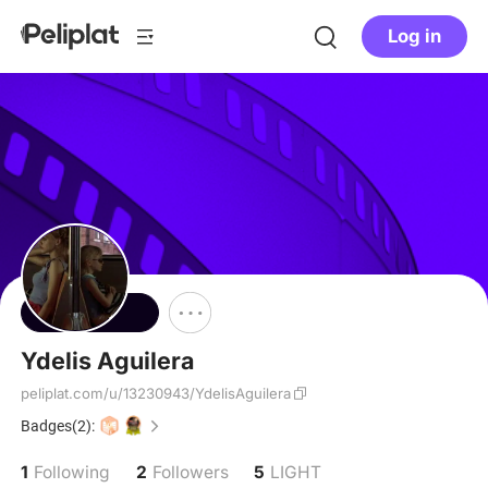
Log in
Follow
Ydelis Aguilera
peliplat.com/u/13230943/YdelisAguilera
Badges(2):
1
2
5
Following
Followers
LIGHT