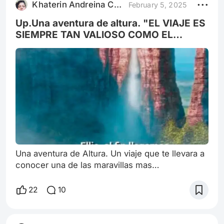
Khaterin Andreina Castillo Rodri
February 5, 2025
mundo del cine que ha sido marcado por el
fracaso este seria Moe. Protagonis
Up.Una aventura de altura. "EL VIAJE ES
SIEMPRE TAN VALIOSO COMO EL
DESTINO"
Una aventura de Altura. Un viaje que te llevara a
conocer una de las maravillas mas
impresionantes del mundo.(El SALTO ANGEl)la
catarata mas alta del mundo, con 979 metros de
22
10
altura.La cual se encuentra ,en el "Parque
Nacional Canaima",Venezuela, Catarata que ha
sido inspiracion, no solo para cine animado