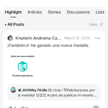
Highlight
Articles
Stories
Discussions
Lists
• All Posts
New
Khaterin Andreina Castillo Rodri
March 12, 2025
¡Fantástico! He ganado una nueva medalla.
📽️ JHONNy FILMs 🎞️:
Hola ! 👋Felicitaciones por
la medalla! 👏👏👏 Acabo de publicar mi reseña y
me encantaría que le echaras un vistazo. Si te
gusta, tu like 👍 y comentario 💬 serían un gran