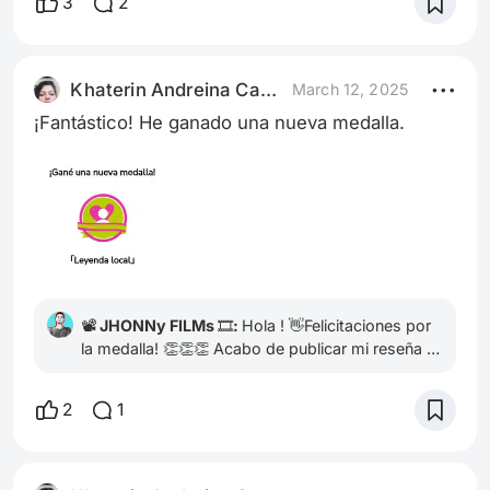
3
2
apoyo. Por supuesto, también estaré encantado
de conocer tu trabajo y devolver el apoyo. 💪🎞️
Te dejo el enlace por si quieres verlo 👀:👉 👱
Meryl Streep: La Actriz que Haría Creíble hasta un
Khaterin Andreina Castillo Rodri
March 12, 2025
Mate Frío 🧉😖 ❄️Un abrazo!
¡Fantástico! He ganado una nueva medalla.
📽️ JHONNy FILMs 🎞️:
Hola ! 👋Felicitaciones por
la medalla! 👏👏👏 Acabo de publicar mi reseña y
me encantaría que le echaras un vistazo. Si te
gusta, tu like 👍 y comentario 💬 serían un gran
2
1
apoyo. Por supuesto, también estaré encantado
de conocer tu trabajo y devolver el apoyo. 💪🎞️
Te dejo el enlace por si quieres verlo 👀:👉 👱
Meryl Streep: La Actriz que Haría Creíble hasta un