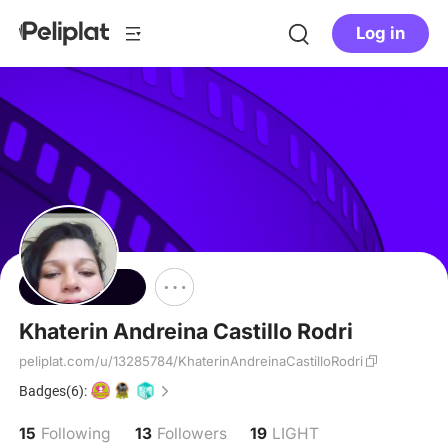
Log in
Follow
Khaterin Andreina Castillo Rodri
peliplat.com/u/13285784/KhaterinAndreinaCastilloRodri
Badges(6):
15
13
19
Following
Followers
LIGHT