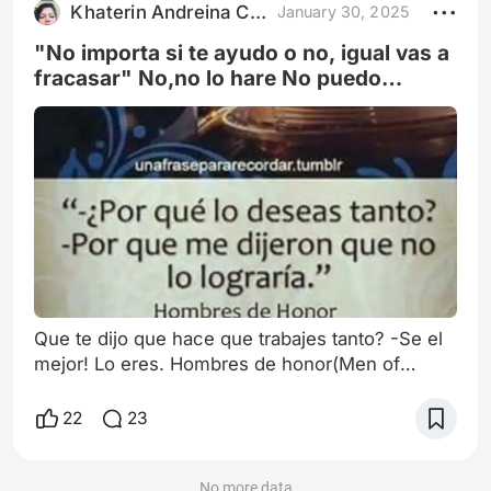
Khaterin Andreina Castillo Rodri
January 30, 2025
como Up de Disney y Pixar en el (2009). Sino
tambien,para otras peliculas de ficcion que han
"No importa si te ayudo o no, igual vas a
fracasar" No,no lo hare No puedo
"HOMBRES DE HONOR"
Que te dijo que hace que trabajes tanto? -Se el
mejor! Lo eres. Hombres de honor(Men of
honor) es una poderosa pelicula de drama que
te puede marcar para siempre. Examina como la
22
23
adversidad es un paso para la
autenticidad.Aborda la determinacion , la
dignidad,los sueños y quienes van detras de ti
No more data