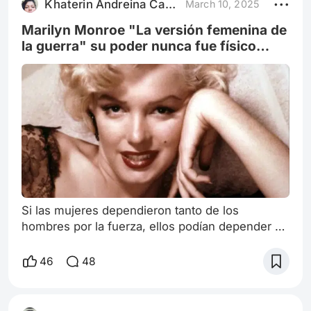
Khaterin Andreina Castillo Rodri
March 10, 2025
Mate Frío 🧉😖 ❄️Un abrazo!
Marilyn Monroe "La versión femenina de
la guerra" su poder nunca fue físico
,sino psicológico ".
Si las mujeres dependieron tanto de los
hombres por la fuerza, ellos podían depender de
ellas por sus encantos. Palabras amables,
coquetería maquillaje, un gesto ,un tono de voz
46
48
insinuante. Caracteristicas que llevarian a Norma
jean Mortenson, a ser la futura e inigualable '
Marilyn Monroe' Mas que un icono,es