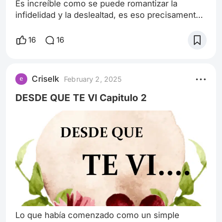
Es increíble como se puede romantizar la
infidelidad y la deslealtad, es eso precisamente
lo que hace el Titanic, en el triángulo amoroso
entre Rose, Jack y Caledon, el protagonista de
16
16
mi historia. El hombre invita a su prometida y a
su suegra, al que era por entonces uno de los
eventos más importantes de su tiempo, un
Criselk
February 2, 2025
crucero en el barco más costoso y elegante del
mundo, en primera clase y con to
DESDE QUE TE VI Capitulo 2
Lo que había comenzado como un simple