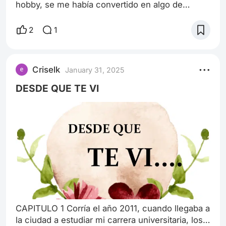
hobby, se me había convertido en algo de
carácter obligatorio, ir a entrenar los martes,
jueves y viernes era algo sagrado para mí,
2
1
necesitaba acercarme al hermano de esta chica
para lograr ubicarla a ella, pero lamentablemente
con su hermano no había "feeling" y nunca
Criselk
January 31, 2025
tuvimos comunicación, más allá del saludo
formal y educado. Lo bueno fue que sabía cómo
DESDE QUE TE VI
se l
CAPITULO 1 Corría el año 2011, cuando llegaba a
la ciudad a estudiar mi carrera universitaria, los