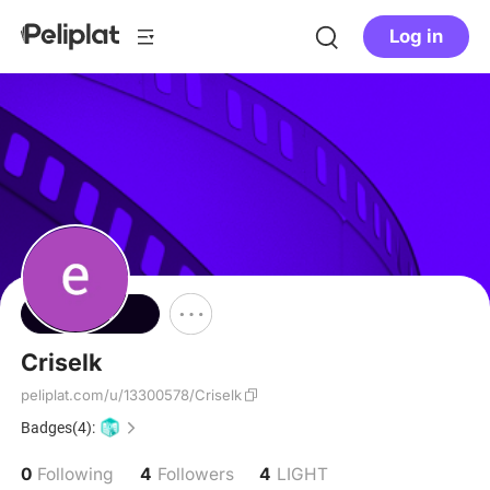
Log in
Follow
Criselk
peliplat.com/u/13300578/Criselk
Badges(4):
0
4
4
Following
Followers
LIGHT