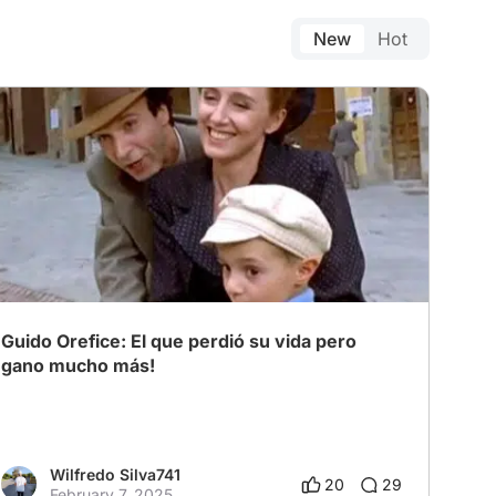
New
Hot
Guido Orefice: El que perdió su vida pero
gano mucho más!
Wilfredo Silva741
20
29
February 7, 2025