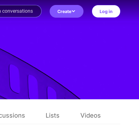
Create
Log in
cussions
Lists
Videos
Revi