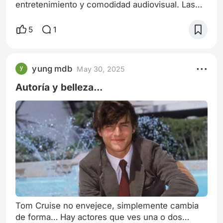
entretenimiento y comodidad audiovisual. Las
películas inolvidables son aquellas que, a través
de fragmentos, marcaron nuestras etapas de
5
1
vida, mostrándonos visiones profundas,
enseñanzas trascendentes y emociones que
dejan huella. Una de esas películas es El día que
yung mdb
May 30, 2025
la Tierra se detuvo. Esta obra de ciencia ficción
marcó mi infancia y reforzó mi determinación
Autoría y belleza...
Tom Cruise no envejece, simplemente cambia
de forma… Hay actores que ves una o dos