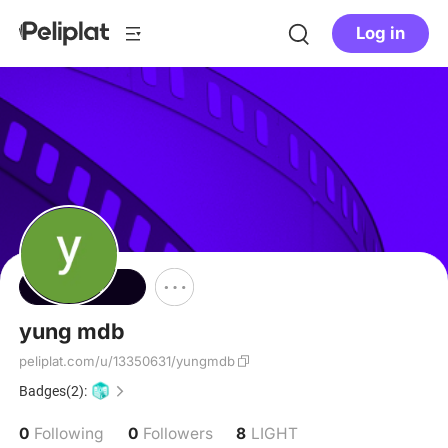
Log in
Follow
yung mdb
peliplat.com/u/13350631/yungmdb
Badges(2):
0
0
8
Following
Followers
LIGHT