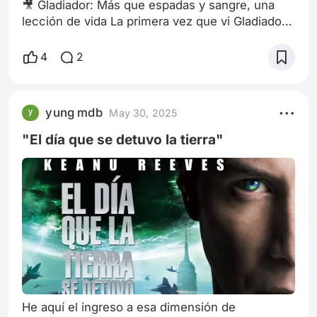
🎥 Gladiador: Más que espadas y sangre, una
lección de vida La primera vez que vi Gladiador
no tenía expectativas ni positivas ni negativas.
Tenía la idea de que sería otra película más de
4
2
romanos intentando demostrar quién es el más
rudo o quién tiene más autoridad, todo mediante
gritos en la arena, traiciones y sangre por todos
yung mdb
May 30, 2025
lados. Pero al terminar la película, me di cuenta
de que, a pesar de
"El día que se detuvo la tierra"
He aquí el ingreso a esa dimensión de