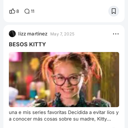
diciembre de 1962), conocido artísticamente
como Ralph Fiennes (/ˈreɪf ˈfaɪnz/), es un actor
8
11
y director británico, nominado tres veces al
Premio Oscar. de harry potter A CONCLAVE
lizz martinez
May 7, 2025
BESOS KITTY
una e mis series favoritas Decidida a evitar líos y
a conocer más cosas sobre su madre, Kitty
vuelve a Seúl. Pero sus nuevas compañeras de