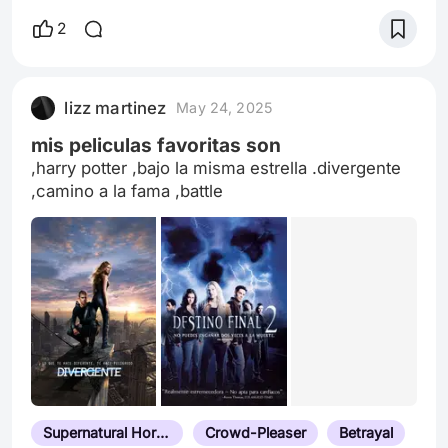
accidente de OceanGate, el submarino que bajó
a las profundidades del océano a ver los restos
2
del Titanic y que jamás volvimos a ver. Su
estreno es el 11 de junio en Netflix.
lizz martinez
May 24, 2025
mis peliculas favoritas son
,harry potter ,bajo la misma estrella .divergente
,camino a la fama ,battle
Supernatural Horror
Crowd-Pleaser
Betrayal