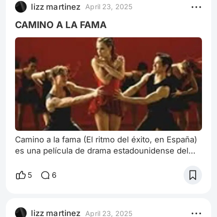
lizz martinez
April 23, 2025
CAMINO A LA FAMA
Camino a la fama (El ritmo del éxito, en España)
es una película de drama estadounidense del
2000, dirigida por Nicholas Hytner, sobre un
grupo de jóvenes bailarines de diversos
5
6
orígenes que se matriculan en la ficticia
Academia de Ballet Americano en la ciudad de
Nueva York. La película explora los problemas y
lizz martinez
April 23, 2025