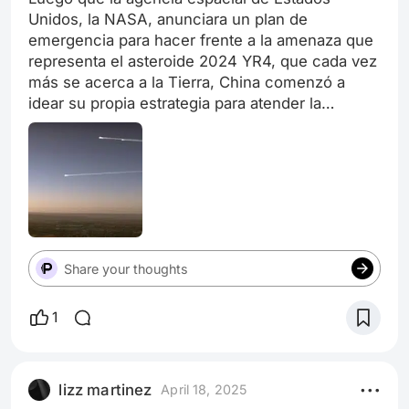
Unidos, la NASA, anunciara un plan de
emergencia para hacer frente a la amenaza que
representa el asteroide 2024 YR4, que cada vez
más se acerca a la Tierra, China comenzó a
idear su propia estrategia para atender la
posibilidad del impacto. China prepara un equipo
de defensa planetaria ante la preocupación que
generó la actualización que dio la Agencia
Espacial Europea (ESA, por sus siglas en inglés)
sobre la probabilidad de que el asteroide 2024
YR4 impacte al planeta, el cual quedó en un 2.2
por ciento, es decir una entre 43.
Share your thoughts
1
lizz martinez
April 18, 2025