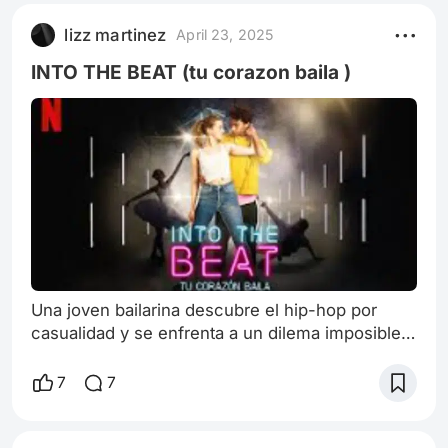
Inglaterra. Aunque la serie se ambienta en una
lizz martinez
April 23, 2025
isla ficticia basada en Anglesey, Gales, las
escenas interiores y exteriores fueron rodadas
INTO THE BEAT (tu corazon baila )
en est
Una joven bailarina descubre el hip-hop por
casualidad y se enfrenta a un dilema imposible:
seguir los pasos de sus padres o dedicarse a su
nueva pasión. "Into the Beat: Tu corazón baila"
7
7
— película de amor y drama producida en
Germany.