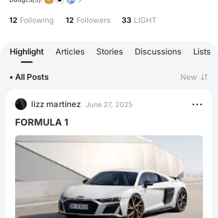
seguir de mi vida
https://www.instagram.com/guadalupearteaga/
12
12
33
Following
Followers
LIGHT
Highlight
Articles
Stories
Discussions
Lists
• All Posts
New
lizz martinez
June 27, 2025
FORMULA 1