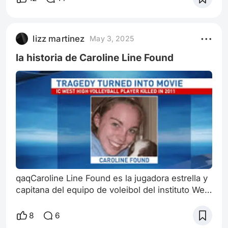
más difícil resulta creer en su dinámica; la visión
de Koepp sobre la división es demasiado dura;
madre e hijo emergen como horribles
lizz martinez
May 3, 2025
contrapartes caricaturescas de la santidad de
padre e hija [...] Como experimento,
la historia de Caroline Line Found
qaqCaroline Line Found es la jugadora estrella y
capitana del equipo de voleibol del instituto West
de Iowa City, Iowa. Su trágica muerte en un
accidente inspira al entrenador y a las
8
6
compañeras de equipo a unirse para intentar