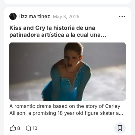
ganar el campeonato. The Miracle Season) es
una película estadounidense de drama dirigida
lizz martinez
May 3, 2025
por Sean McNamara[2] y protagonizada por Erin
Moriarty, Helen Hunt, William Hurt y
Kiss and Cry la historia de una
patinadora artística a la cual una
enfermedad le cambia la vida
A romantic drama based on the story of Carley
Allison, a promising 18 year old figure skater and
singer who made medical history in her fight
against a rare 1 in 3.5 billion type of melanoma.
8
10
Kiss and Cry nos cuenta la historia de una