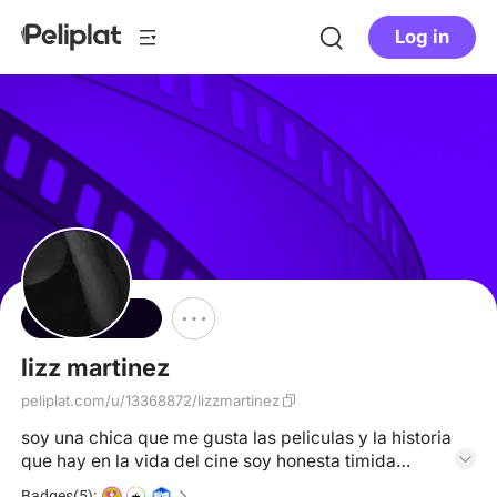
Log in
Follow
lizz martinez
peliplat.com/u/13368872/lizzmartinez
soy una chica que me gusta las peliculas y la historia
que hay en la vida del cine soy honesta timida
tranquila sencilla y tengo redes por si me quieren
Badges(5):