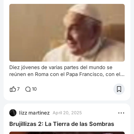
Diez jóvenes de varias partes del mundo se
reúnen en Roma con el Papa Francisco, con el
objetivo de conversar y transmitirle las
principales preocupaciones ... En Roma,
7
10
jóvenes se reúnen con el Papa Francisco para
discutir las preocupaciones de su generación,
incluyendo migración, sexualidad, identidad de
lizz martinez
April 20, 2025
género y libertad religiosa. El objetivo es
compartir sus inquietudes y perspectivas con el
Brujillizas 2: La Tierra de las Sombras
l