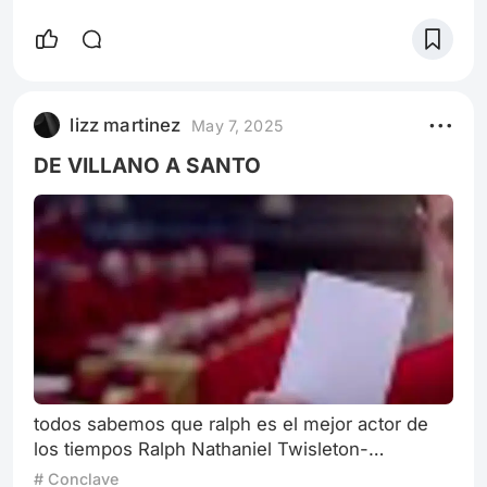
lizz martinez
May 7, 2025
DE VILLANO A SANTO
todos sabemos que ralph es el mejor actor de
los tiempos Ralph Nathaniel Twisleton-
Wykeham-Fiennes, (Ipswich, Inglaterra, 22 de
# Conclave