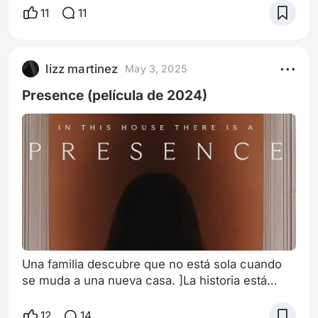
habitación y ciertos sentimientos sin resolver se
11
11
lo complican.
lizz martinez
May 3, 2025
Presence (película de 2024)
Una familia descubre que no está sola cuando
se muda a una nueva casa. ]La historia está
contada desde la perspectiva del fantasma que
habita allí. "Cuanto más conocemos a la familia,
12
14