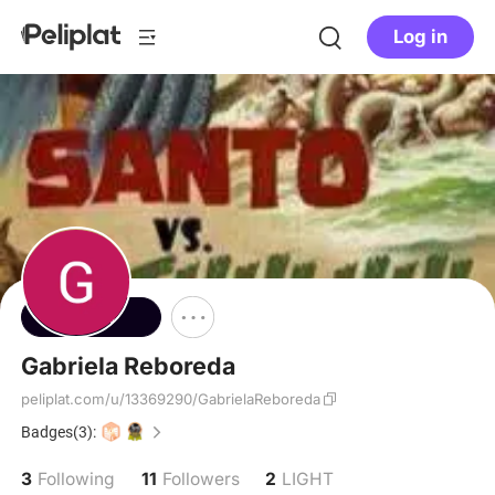
Log in
Follow
Gabriela Reboreda
peliplat.com/u/13369290/GabrielaReboreda
Badges(3):
3
11
2
Following
Followers
LIGHT