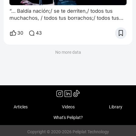
“… Baldía nación;/ se te derriten,/ todos tus
muchachos, / todos tus borrachos;/ todos tus
drogados, / en un rincón.” José Cruz.
Directamente del martirologio de Hollywood:
30
43
Pasión y muerte de Billie Holiday; ícono del jazz
cuyo nombre de pila fue Eleanora Holiday Fagan
(Pensilvania, 1915). Oveja descarriada,
No more data
alcohólica elegante, codependiente y
atormentada, luminosa, junkie y mártir… Así lo
cuenta
Articles
Videos
Library
What's Peliplat?
Copyright © 2020-2026 Peliplat Technology