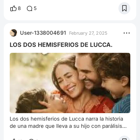
Piratas. Luffy y su tripulación se embarcan en la
8
5
búsqueda del tesoro "One Piece" en el Grand
Line, una peligrosa corriente marina. El luchar
contra los regímenes opresores. El racismo, la
User-1338004691
February 27, 2025
esclavitud o los abusos de las fuerzas del orden
y la autoridad. One Piece es
LOS DOS HEMISFERIOS DE LUCCA.
Los dos hemisferios de Lucca narra la historia
de una madre que lleva a su hijo con parálisis
cerebral a la India para tratarlo con un