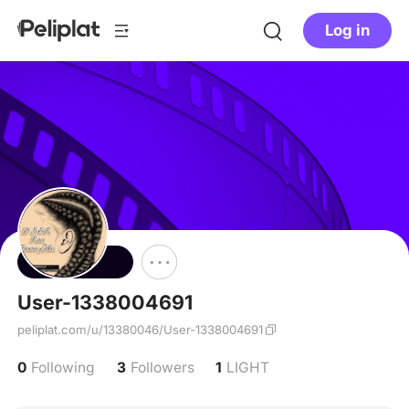
Log in
Follow
User-1338004691
peliplat.com/u/13380046/User-1338004691
0
3
1
Following
Followers
LIGHT