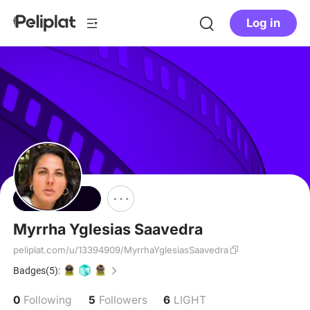
Log in
Follow
Myrrha Yglesias Saavedra
peliplat.com/u/13394909/MyrrhaYglesiasSaavedra
Badges(5):
0
5
6
Following
Followers
LIGHT