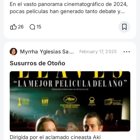
En el vasto panorama cinematográfico de 2024,
pocas películas han generado tanto debate y
admiración como "The Brutalist", dirigida por
Brady Corbet. Esta obra monumental, con una
26
15
duración de 215 minutos, se adentra en la vida
de László Tóth, un arquitecto húngaro judío que,
tras sobrevivir al Holocausto, busca reconstruir
Myrrha Yglesias Saavedra
February 17, 2025
su vida en Estados Unidos. Con actuaciones
destacadas de Adrien Brody y Fel
Susurros de Otoño
Dirigida por el aclamado cineasta Aki