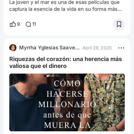
La joven y el mar es una de esas películas que
captura la esencia de la vida en su forma más
pura y simple, sin artificios, y a la vez, tan
profunda que te invita a la reflexión. Dirigida por
9
11
Clara Torres, esta película de corte dramático se
sumerge en las profundidades de la naturaleza
humana a través de la historia de una joven que
Myrrha Yglesias Saavedra
April 29, 2025
busca su lugar en el mundo mientras enfrenta
las tormentas de la
Riquezas del corazón: una herencia más
valiosa que el dinero