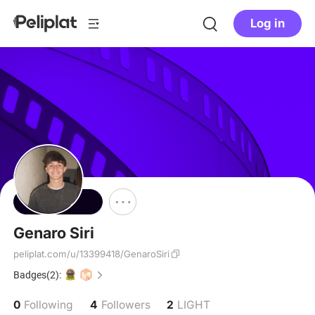
Log in
Follow
Genaro Siri
peliplat.com/u/13399418/GenaroSiri
Badges(2):
0
4
2
Following
Followers
LIGHT