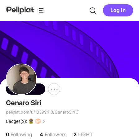
Log in
Follow
Genaro Siri
peliplat.com/u/13399418/GenaroSiri
Badges(2):
0
4
2
Following
Followers
LIGHT