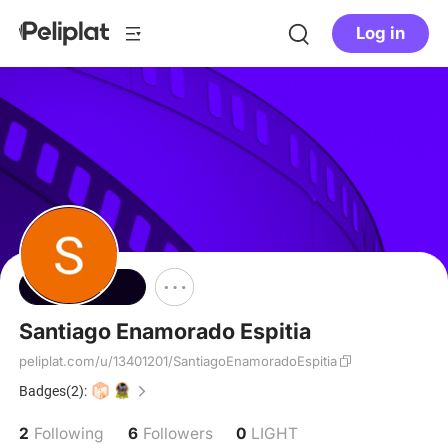
Log in
Follow
Santiago Enamorado Espitia
peliplat.com/u/13401201/SantiagoEnamoradoEspitia
Badges(2):
2
6
0
Following
Followers
LIGHT