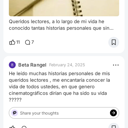
Queridos lectores, a lo largo de mi vida he
conocido tantas historias personales que sin
duda merecerían un premio al mejor güin y al
mejor escrito , me encantaría conocer la vida de
11
7
todos ustedes, en que genero cinematográficos
categorizarían
Beta Rangel
February 24, 2025
He leído muchas historias personales de mis
queridos lectores , me encantaría conocer la
vida de todos ustedes, en que genero
cinematográficos dirían que ha sido su vida
?????
Share your thoughts