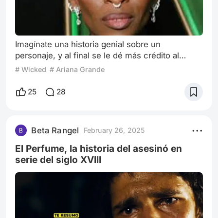
Imagínate una historia genial sobre un
personaje, y al final se le dé más crédito al
personaje secundario. Pues sí, amigos lectores,
# Wicked
# Ariana Grande
¡sí existe! La tarde de hoy me tomé la molestia
de ver la nueva producción que, sin duda
25
28
alguna, es merecedora de tener un premio tan
importante como lo es un Premio Oscar. Les
hablo de "Wicked". Sin duda que esta trama de
Beta Rangel
February 26, 2025
fantasía musical será un éxito en taquilla.
El Perfume, la historia del asesinó en
serie del siglo XVIII