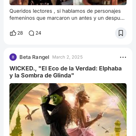
Queridos lectores , si hablamos de personajes
femeninos que marcaron un antes y un después
en el género cinematográfico, debemos
mencionar a Sarah Connor. Personaje de
28
24
"Terminator", desde el estreno de la película,
esta franquicia nos trajo una heroína que
trascendió con el tiempo, convirtiéndose en una
Beta Rangel
March 2, 2025
mujer empoderada y luchadora. Sarah pasó de
ser una madre asustada y frágil a ser fuerte y
WICKED., "El Eco de la Verdad: Elphaba
pers
y la Sombra de Glinda"