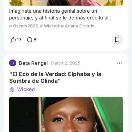
Imagínate una historia genial sobre un
personaje, y al final se le dé más crédito al
personaje secundario. Pues sí, amigos lectores,
# Oscars2025
# Wicked
# Ariana Grande
¡sí existe! La tarde de hoy me tomé la molestia
de ver la nueva producción que, sin duda
13
8
alguna, es merecedora de tener un premio tan
importante como lo es un Premio Oscar. Les
hablo de "Wicked". Sin duda que esta trama de
Beta Rangel
March 2, 2025
fantasía musical será un éxito en taquilla.
"El Eco de la Verdad: Elphaba y la
Sombra de Glinda"
Wicked