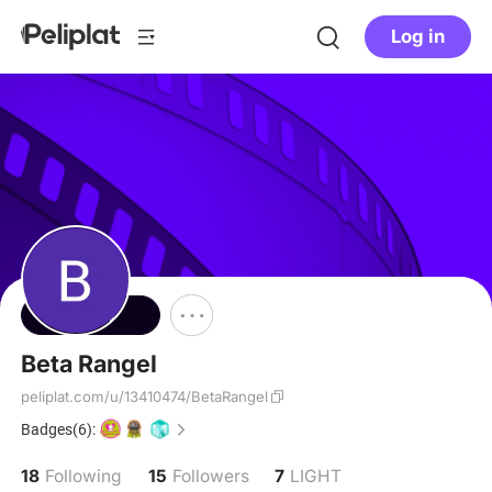
Log in
Follow
Beta Rangel
peliplat.com/u/13410474/BetaRangel
Badges(6):
18
15
7
Following
Followers
LIGHT