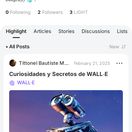
inspiración y entretenimiento. No solo disfruto verlas,
sino que también me encanta sumergirme en cada
0
2
3
Following
Followers
LIGHT
historia, explorando las emociones y los mensajes
que nos transmiten. Para mí, el cine es mucho más
que un pasatiempo, es una forma de arte que tiene el
Highlight
Articles
Stories
Discussions
Lists
poder de conectar, emocionar y transformar.
• All Posts
New
Tittonel Bautiste Marine
February 21, 2025
Curiosidades y Secretos de WALL‑E
WALL·E