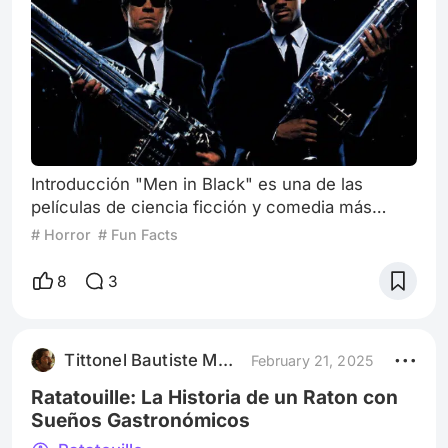
Introducción "Men in Black" es una de las
películas de ciencia ficción y comedia más
emblemáticas de los años 90. Estrenada en
# Horror
# Fun Facts
1997 y dirigida por Barry Sonnenfeld, esta cinta
revolucionó el género al combinar acción,
8
3
humor y efectos especiales innovadores en su
momento. Basada en el cómic homónimo
creado por Lowell Cunningham, la película no
Tittonel Bautiste Marine
February 21, 2025
solo cautivó a una audiencia global, sino que
también d
Ratatouille: La Historia de un Raton con
Sueños Gastronómicos