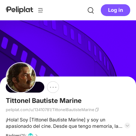
Log in
Follow
Tittonel Bautiste Marine
peliplat.com/u/13410781/TittonelBautisteMarine
¡Hola! Soy [Tittonel Bautiste Marine] y soy un
apasionado del cine. Desde que tengo memoria, las
películas han sido una de mis mayores fuentes de
Badges(2):