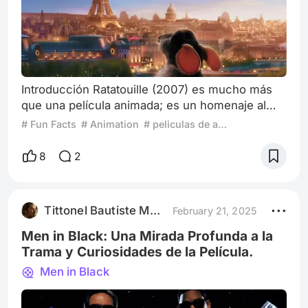
Introducción Ratatouille (2007) es mucho más
que una película animada; es un homenaje al
arte culinario y a la magia de seguir tus sueños,
# Fun Facts
# Animation
# peliculas de animacion
sin importar de dónde vengas. Dirigida por Brad
Bird y basada en un concepto original de Jan
8
2
Pinkava, esta cinta de Pixar no solo sorprendió
por su encantadora narrativa y personajes
inolvidables, sino también por el nivel de detalle
Tittonel Bautiste Marine
February 21, 2025
y dedicación que se invirti
Men in Black: Una Mirada Profunda a la
Trama y Curiosidades de la Película.
Men in Black