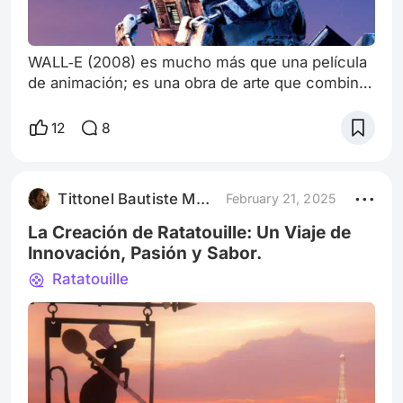
WALL‑E (2008) es mucho más que una película
de animación; es una obra de arte que combina
tecnología, narrativa visual y un mensaje
profundo sobre el futuro de nuestro planeta.
12
8
Desde la concepción de su enigmático
protagonista hasta los sorprendentes detalles
técnicos y simbólicos, esta cinta de Pixar nos
Tittonel Bautiste Marine
February 21, 2025
invita a reflexionar, reír y emocionarnos. Aquí te
presentamos algunas de las curiosidades y
La Creación de Ratatouille: Un Viaje de
Innovación, Pasión y Sabor.
Ratatouille