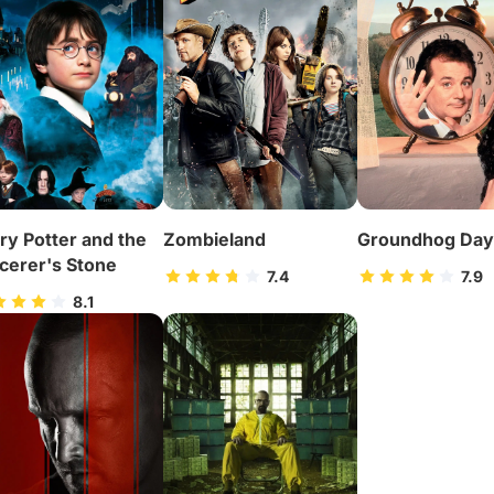
ry Potter and the
Zombieland
Groundhog Day
cerer's Stone
7.4
7.9
8.1