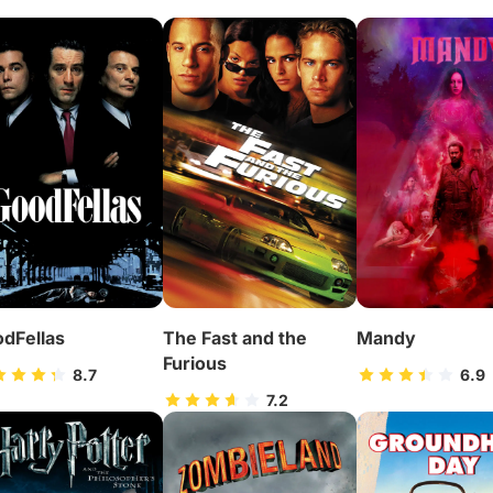
dFellas
The Fast and the
Mandy
Furious
8.7
6.9
7.2