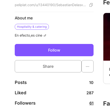
Fe
peliplat.com/u/13440190/SebastianDelasvegas
About me
Hospitality & catering
En efecto,es cine 🚬
Follow
...
Share
Posts
10
Liked
287
Fa
Followers
61