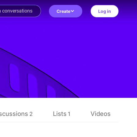
Create
Log in
scussions
Lists
Videos
R
2
1