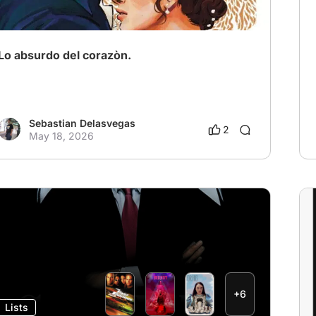
Lo absurdo del corazòn.
Sebastian Delasvegas
2
May 18, 2026
+6
Lists