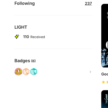
Following
237
LIGHT
110
Received
Badges
(6)
Goo