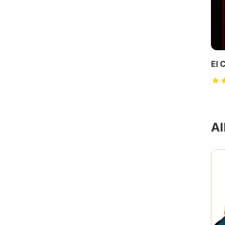
El 
Al