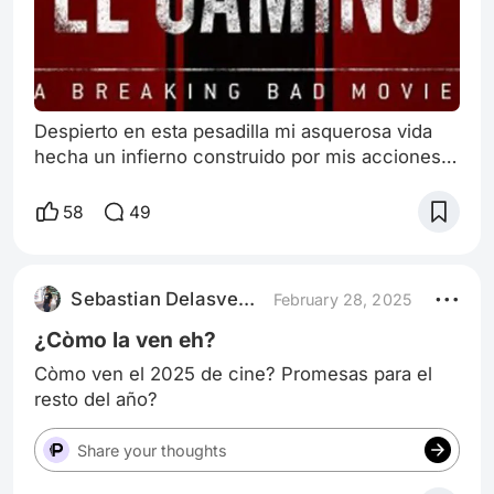
Despierto en esta pesadilla mi asquerosa vida
hecha un infierno construido por mis acciones
por ser un pendejo manipulable un vago que
evitó las responsabilidades idealizando
58
49
peligrosas fantasías y romantizando lo que no
quise cambiar perdiendo lo que más amé en mi
vida,sufriendo por decisiones ajenas deprimido
Sebastian Delasvegas
February 28, 2025
por el pasado echándome la culpa pudriendome
en esta celda,pero... ¿como pasó todo esto
¿Còmo la ven eh?
Còmo ven el 2025 de cine? Promesas para el
resto del año?
Share your thoughts