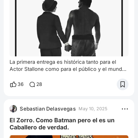
La primera entrega es histórica tanto para el
Actor Stallone como para el público y el mundo
del cine. Sylvester Stallone quien intentaba ser
el interprete de su propio guión y tras haber
36
28
hecho de todo para ser quien es hoy en día
como todos los grandes actores logró
protagonizar la pelicula más nombrada hasta la
Sebastian Delasvegas
May 10, 2025
actualidad por el sufrimiento,las dificultades y el
éxito de El Semental Italiano Roc
El Zorro. Como Batman pero el es un
Caballero de verdad.