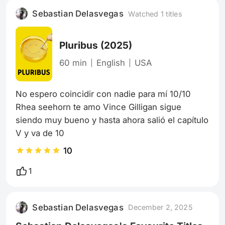
hermosa.Desde que la conocì me olvidè de su
Sebastian Delasvegas
Watched 1 titles
rostro pero no de su voz y sus ojos y mirà lo
poètica que es para escribir,me asusta pero
Pluribus
(2025)
60 min
English
USA
No espero coincidir con nadie para mí 10/10 
Rhea seehorn te amo Vince Gilligan sigue 
siendo muy bueno y hasta ahora salió el capítulo 
V y va de 10
10
1
Sebastian Delasvegas
December 2, 2025