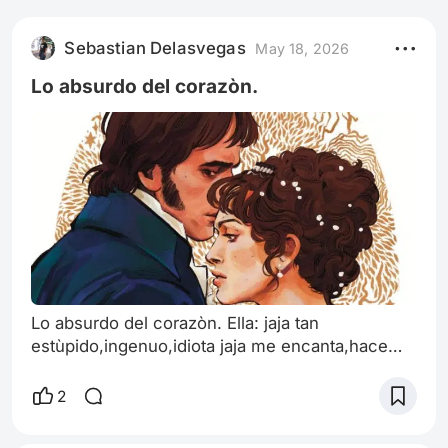
Sebastian Delasvegas
May 18, 2026
Lo absurdo del corazòn.
Lo absurdo del corazòn. Ella: jaja tan
estùpido,ingenuo,idiota jaja me encanta,hace
unos dìas lo invitè a cenar,es hermoso asì que
voy a hacer que jamàs se olvide de mi jaja hasta
2
le voy a cocinar de verdad,que loca estoy
ash,estupida,estupida jaja. El: jaja es tan