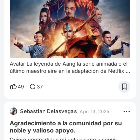
Avatar La leyenda de Aang la serie animada o el
último maestro aire en la adaptación de Netflix u
Ong en la versión de la película (jaja esa es
malísima) me identifico con la mayoría de los
49
37
personajes principales tanto en personaje como
en sus historias de vida.El principal obviamente
es: Aang que es el niño bueno y auténtico en su
Sebastian Delasvegas
April 13, 2025
inocencia siendo humano que me conmueve
mucho y me divierte con su
Agradecimiento a la comunidad por su
noble y valioso apoyo.
Quiero compartirles mi entusiasmo a seguir