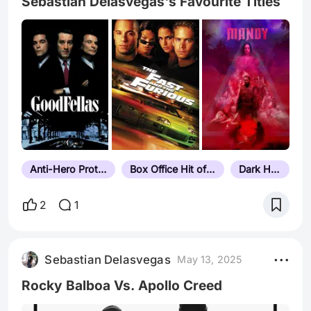
Sebastian Delasvegas's Favourite Titles
Anti-Hero Protagonist
Box Office Hit of Its Year
Dark Humor
2
1
Sebastian Delasvegas
May 13, 2025
Rocky Balboa Vs. Apollo Creed