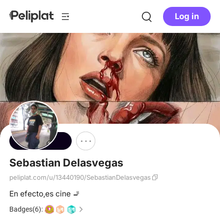
Log in
Follow
Sebastian Delasvegas
peliplat.com/u/13440190/SebastianDelasvegas
En efecto,es cine 🚬
Badges(6):