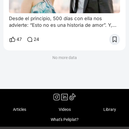
Desde el principio, 500 días con ella nos
advierte: “Esto no es una historia de amor”. Y,
sin embargo, nos sumergimos en una historia
de amor… o al menos, en una historia sobre lo
47
24
que creemos que es el amor. Dirigida por Marc
Webb, esta película rompe con la fórmula
tradicional de las comedias románticas. No hay
No more data
un “chico conoce a chica y terminan felices
para siempre”. En cambio, seguimos la rela
Articles
Videos
Library
What's Peliplat?