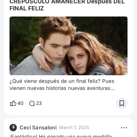
CREPÚSCULO AMANECER Después DEL
FINAL FELIZ
¿Qué viene después de un final feliz? Pues
vienen nuevas historias nuevas aventuras
cuánto más diferentes mejor nuevas emociones
. Un final feliz es lo que esperamos de cualquier
40
23
libro, película o serie. Nuestra vida es un guión
que todos los días escribimos y borramos.
Somos guionista directores y actores de nuestra
Ceci Sansaloni
March 7, 2025
vida y eso es emocionante . Nuestra vida es
¡Fantástico! He ganado una nueva medalla.