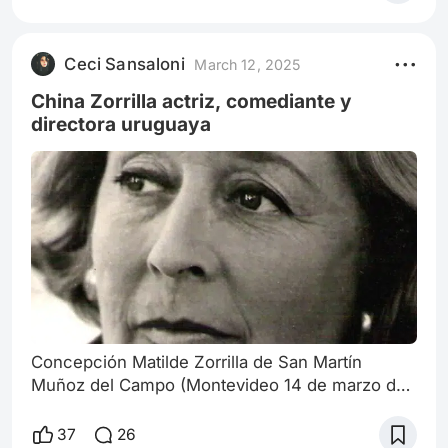
mientras pasaba por un dolor inimaginable y
luchaba por aferrarse a su fe; sintió que Dios
tenía otros planes para él: abrir su corazón y
Ceci Sansaloni
March 12, 2025
componer sobre lo que sentía. Y así lo hizo:
escribió que Dios seguía ahí; incluso
China Zorrilla actriz, comediante y
directora uruguaya
Concepción Matilde Zorrilla de San Martín
Muñoz del Campo (Montevideo 14 de marzo de
1922-Montevideo, 17 de septiembre de 2014),
conocida como China Zorrilla que desarrolló una
37
26