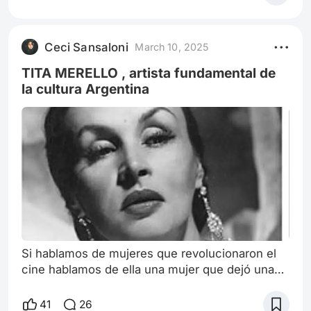
Premios Oscar 2025, los famosos mostraron
sus looks elegidos para la jornada. Cuáles
fueron los mejores de la noche. La alfombra roja
Ceci Sansaloni
March 10, 2025
tuvo muchos looks memorables y otros que es
mejor destinar al olvido. Como su
TITA MERELLO , artista fundamental de
la cultura Argentina
Si hablamos de mujeres que revolucionaron el
cine hablamos de ella una mujer que dejó una
gran huella , una actriz fabulosa. Laura Ana
Merello más conocida como Tita Merello nació
41
26