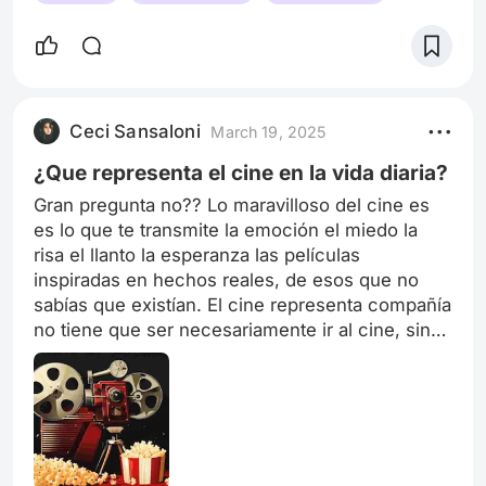
Ceci Sansaloni
March 19, 2025
¿Que representa el cine en la vida diaria?
Gran pregunta no?? Lo maravilloso del cine es
es lo que te transmite la emoción el miedo la
risa el llanto la esperanza las películas
inspiradas en hechos reales, de esos que no
sabías que existían. El cine representa compañía
no tiene que ser necesariamente ir al cine, sino
de preparar el sofá la cama o incluso un mini
cine en el patio de tu casa con pocholo dulce o
una pizza. También es cine ver las películas que
muchas veces no son muy recomendadas por
algunos críticos , créeme muchas veces esas
pelis son geniales. Amo el cine y quizás me