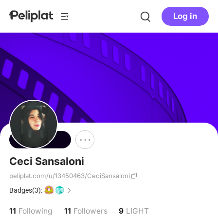
Log in
Follow
Ceci Sansaloni
peliplat.com/u/13450463/CeciSansaloni
Badges(3):
11
11
9
Following
Followers
LIGHT