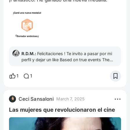
como una película que nos va sorprend
R.D.M.:
Felicitaciones ! Te invito a pasar por mi
perfil y dejar un like Based on true events The
Devil's Bath
1
1
Ceci Sansaloni
March 7, 2025
Las mujeres que revolucionaron el cine