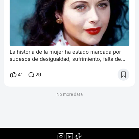
La historia de la mujer ha estado marcada por
sucesos de desigualdad, sufrimiento, falta de
oportunidades; llamado como el género débil, el
cual no puede hacer ciertas cosas que los
41
29
hombres si, esta visión poco a poco se ha ido
desvaneciendo. Y estas mujeres revolucionaron
el cine Hedy Lamarr Fue una actriz, que reinó en
No more data
los años dorados de Hollywood, poseía una gran
rigidez y glamour . La directo