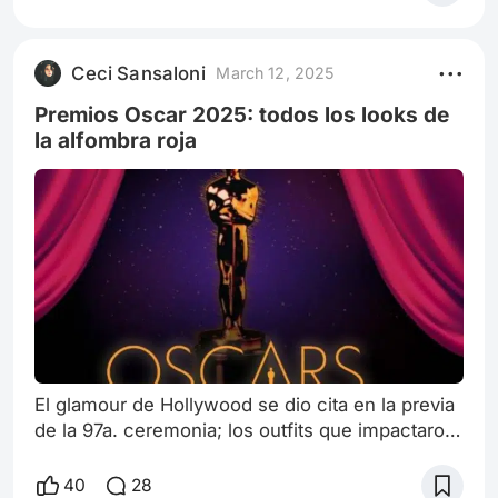
extensa carrera internacional. Grande Dama del
teatro , además de actriz y directora fue
guionista, productora, traductora, adaptadora y
Ceci Sansaloni
March 12, 2025
una de las personalidades artísticas más
populares del Río de la Plata. Protagonizó má
Premios Oscar 2025: todos los looks de
la alfombra roja
El glamour de Hollywood se dio cita en la previa
de la 97a. ceremonia; los outfits que impactaron
antes, durante y después de la ceremonia.
Durante la alfombra roja previa a la gala de los
40
28