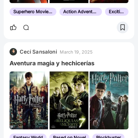
Superhero Movie/Series
Action Adventure
Exciting
Ceci Sansaloni
March 19, 2025
Aventura magia y hechicerías
Fantasy World
Based on Novel
Blockbuster