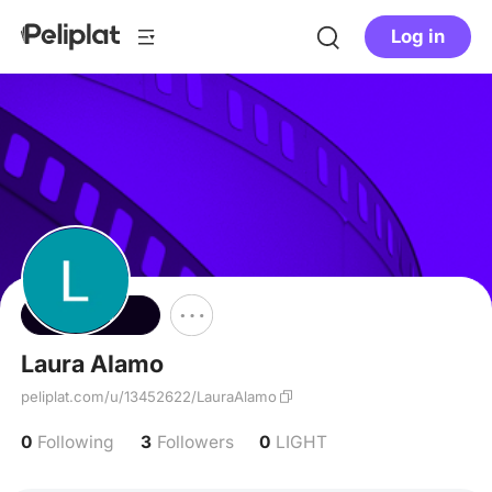
Log in
Follow
Laura Alamo
peliplat.com/u/13452622/LauraAlamo
0
3
0
Following
Followers
LIGHT