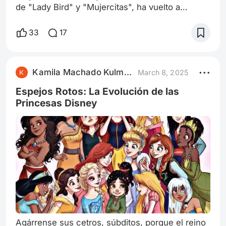
de "Lady Bird" y "Mujercitas", ha vuelto a
hacerlo. Esta vez, se ha apropiado del icono
más plástico de la cultura pop y lo ha
33
17
transformado en un espejo distorsionado de
nuestra realidad. "Barbie" no es solo una
película, es una revolución rosa que nos obliga
Kamila Machado Kulmann
March 8, 2025
a cuestionar todo lo que creíamos saber sobre
la perfección, el género y el significado de la
Espejos Rotos: La Evolución de las
Princesas Disney
Agárrense sus cetros, súbditos, porque el reino