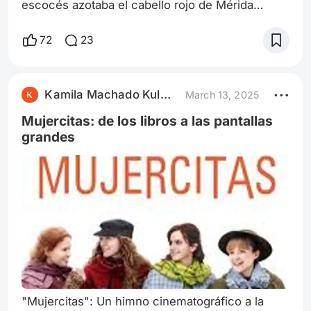
escocés azotaba el cabello rojo de Mérida
mientras cabalgaba a través de los páramos, su
arco firmemente sujeto a su espalda. La libertad
72
23
que había ganado para su reino y para sí misma
resonaba en cada galope, en cada susurro del
viento. Sin embargo, una nueva inquietud se
Kamila Machado Kulmann
March 13, 2025
había instalado en su corazón, una sensación de
que la paz recién conquistada era
Mujercitas: de los libros a las pantallas
grandes
"Mujercitas": Un himno cinematográfico a la