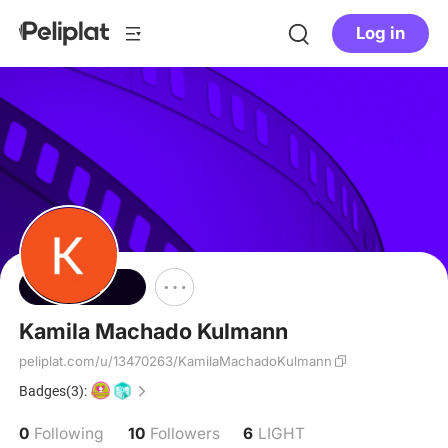
Log in
Follow
Kamila Machado Kulmann
peliplat.com/u/13470263/KamilaMachadoKulmann
Badges(3):
0
10
6
Following
Followers
LIGHT