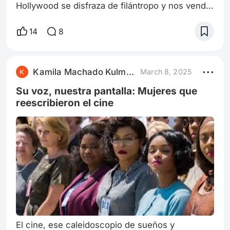
Hollywood se disfraza de filántropo y nos vende
la ilusión de que el cine aún tiene alma.
Permítanme, con mi proverbial amargura,
14
8
desmenuzar esta farsa que, para variar, dejó a la
mayoría con un sabor a rancio en la boca. La
alfombra roja, ese espectáculo de vanidad y
Kamila Machado Kulmann
March 8, 2025
postureo, nos sirvió el menú de siempre:
celebridades intentando convencernos de que
Su voz, nuestra pantalla: Mujeres que
sus v
reescribieron el cine
El cine, ese caleidoscopio de sueños y