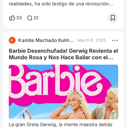
realidades, ha sido testigo de una revolución
silenciosa, pero feroz: la irrupción de la mujer
como fuerza creadora y transformadora. Desde
33
22
los albores del celuloide, cuando Alice Guy-
Blaché desafiaba las convenciones detrás de la
cámara, hasta el presente, donde directoras
Kamila Machado Kulmann
March 8, 2025
como Chloé Zhao nos conmueven con su visión
única, las mujeres han tejido una historia
Barbie Desenchufada! Gerwig Revienta el
Mundo Rosa y Nos Hace Bailar con el
Cerebro
La gran Greta Gerwig, la mente maestra detrás