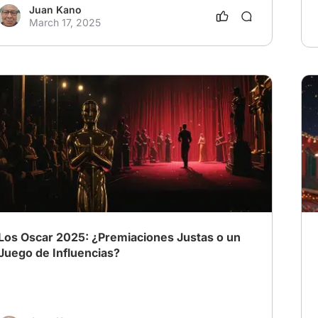
reconocimiento. Esto me dejó con una
Juan Kano
March 17, 2025
pregunta que quiero debatir con ustedes: ❓
¿Creen que Hollywood ha sido injusto con
Dorothy Arzner? ❓ ¿Merecía más
reconocimiento por su impacto en la
industria? Hice una reseña sobre su legado y
me encantaría que la vieran para seguir con el
debate. ¡Les dejo el link para que me
concedan el honor de debatir sobre la
importancia de esta gran mujer que
revolucionó la historia del cine, saludos y
bendiciones
https://www.peliplat.com/es/article/1004864
8/dorothy-arzner-la-primera-mujer-
directora-en-hollywood-y-rompio-las-reglas-
Los Oscar 2025: ¿Premiaciones Justas o un
del-cine
Juego de Influencias?