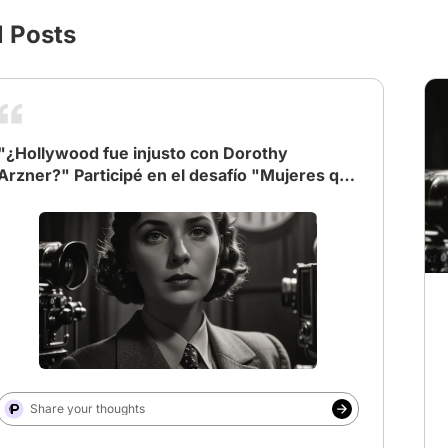
l Posts
"¿Hollywood fue injusto con Dorothy
Arzner?" Participé en el desafío "Mujeres que
Revolucionaron el Cine", y mi mente voló
directo a los inicios del séptimo arte en
Hollywood. Ahí encontré una historia que
muchos desconocen: Dorothy Arzner, la
primera mujer en dirigir películas en el
sistema de estudios de Hollywood. No solo
rompió barreras en una industria dominada
por hombres, sino que también inventó el
micrófono boom, una herramienta que sigue
usándose en el cine actual. Sin embargo, su
Share your thoughts
nombre quedó en el olvido mientras sus
colegas hombres se llevaron el