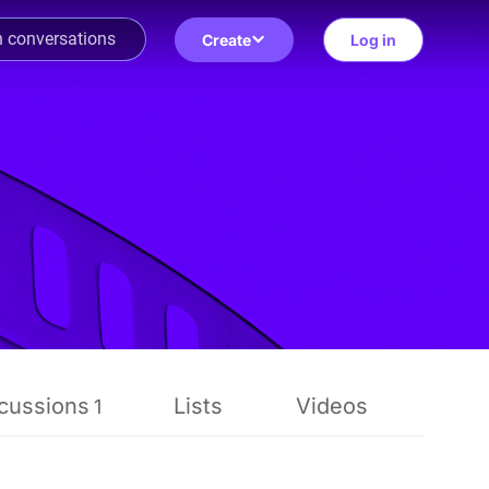
Create
Log in
cussions
Lists
Videos
Rev
1