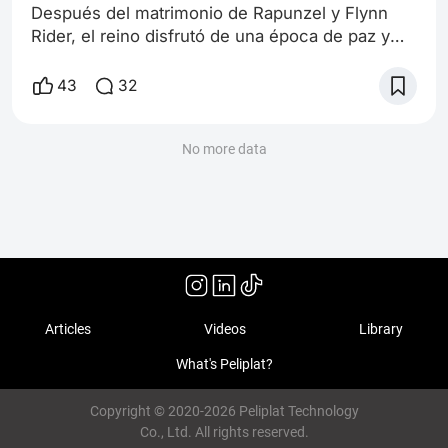
Después del matrimonio de Rapunzel y Flynn
Rider, el reino disfrutó de una época de paz y
tranquilidad. Sin embargo, en lo más profundo
de sus corazones, sabían que el hechizo de
43
32
Madre Gothel aún pendía sobre ellos como una
sombra, esperando el momento de hacer
efecto. Rapunzel y Flynn se habían mudado a
No more data
otro castillo para gobernar una nueva región del
reino, y por un tiempo vivieron felices. Pero
Articles
Videos
Library
What's Peliplat?
Copyright © 2020-2026 Peliplat Technology
Co., Ltd. All rights reserved.