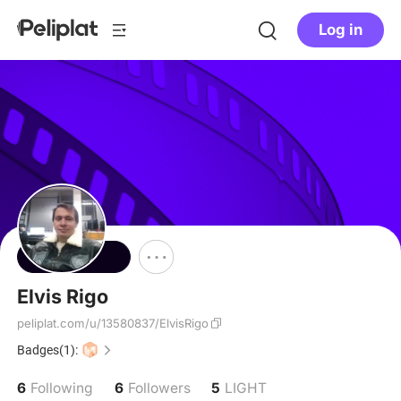
Log in
Follow
Elvis Rigo
peliplat.com/u/13580837/ElvisRigo
Badges(1):
6
6
5
Following
Followers
LIGHT