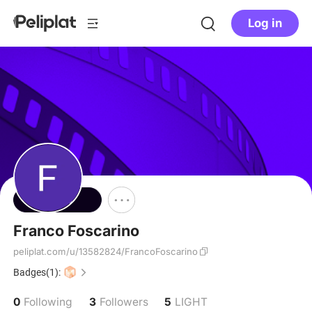
Log in
Follow
Franco Foscarino
peliplat.com/u/13582824/FrancoFoscarino
Badges(1):
0
3
5
Following
Followers
LIGHT