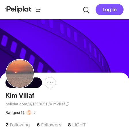
Log in
Follow
Kim Villaf
peliplat.com/u/13586511/KimVillaf
Badges(1):
2
6
8
Following
Followers
LIGHT