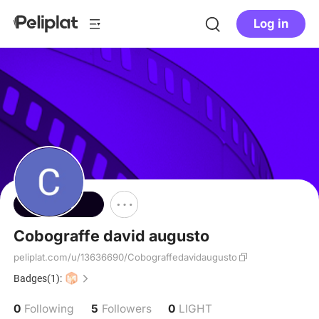
Log in
Follow
Cobograffe david augusto
peliplat.com/u/13636690/Cobograffedavidaugusto
Badges(1):
0
5
0
Following
Followers
LIGHT