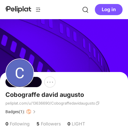
Log in
Follow
Cobograffe david augusto
peliplat.com/u/13636690/Cobograffedavidaugusto
Badges(1):
0
5
0
Following
Followers
LIGHT