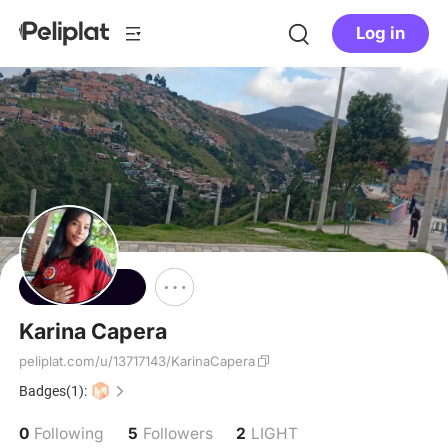
Log in
Follow
Karina Capera
peliplat.com/u/13717143/KarinaCapera
Badges(1):
0
5
2
Following
Followers
LIGHT