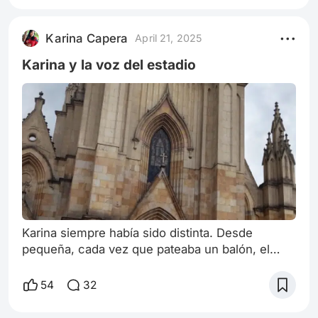
Karina Capera
April 21, 2025
Karina y la voz del estadio
Karina siempre había sido distinta. Desde
pequeña, cada vez que pateaba un balón, el
mundo se detenía por un segundo. Sus amigos
decían que tenía magia en los pies, pero lo que
54
32
nadie sabía era que guardaba un secreto aún
más grande: cuando estaba sola, cantaba. No