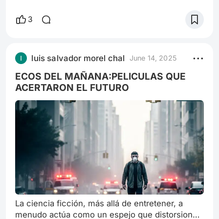
la futurología. Más allá del mero entretenimiento,
algunas películas han logrado capturar la
3
esencia de tendencias emergentes y plasmarlas
en la pantalla grande de maneras que, con el
paso del tiempo, resultan sorprendentemente
luis salvador morel chal
June 14, 2025
premonitorias. No se trata de adivinación
mágica, sino de una aguda observación
ECOS DEL MAÑANA:PELICULAS QUE
ACERTARON EL FUTURO
La ciencia ficción, más allá de entretener, a
menudo actúa como un espejo que distorsiona,