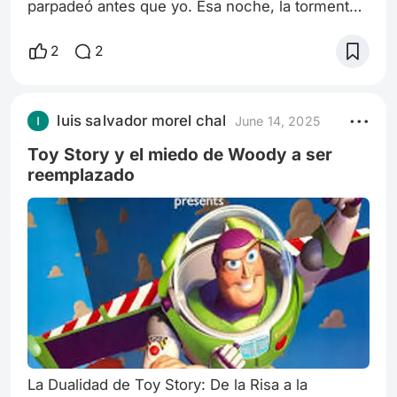
parpadeó antes que yo. Esa noche, la tormenta
caía con una furia que hacía vibrar los cristales.
La electricidad se había ido hacía una hora, y la
2
2
única luz provenía de las velas que había
encendido en el baño mientras intentaba
lavarme la cara antes de dormir. El espejo,
luis salvador morel chal
June 14, 2025
empañado por el vapor, apenas mostraba mi
silueta. Pasé la mano sobre el vidrio pa
Toy Story y el miedo de Woody a ser
reemplazado
La Dualidad de Toy Story: De la Risa a la