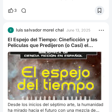
magnifica y, en ocasiones, refleja con
inquietante precisión los caminos que la
3
humanidad podría tomar. Desde avances
tecnológicos hasta crisis globales, algunas
películas han logrado pintar cuadros tan vívidos
luis salvador morel chal
June 13, 2025
del futuro que, al verlos materializarse, nos
dejan con una mezcla de asombro y escalofrío.
El Espejo del Tiempo: Cineficción y las
No hab
Películas que Predijeron (o Casi) el
Futuro
Desde los inicios del séptimo arte, la humanidad
ha mirado hacia el futuro con una mezcla de