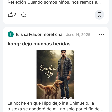
Reflexión Cuando somos niños, nos reímos a
carcajadas con las aventuras de Woody y Buzz,
con sus ocurrencias y los ingeniosos planes
3
para volver con Andy. La vemos como una
historia divertida, llena de acción y color, donde
los juguetes hablan y tienen personalidades
luis salvador morel chal
June 14, 2025
propias. Recuerdo haberla visto así, disfrutando
cada minuto, sin pensar mucho en lo que h
kong: dejo muchas heridas
La noche en que Hipo dejó ir a Chimuelo, la
tristeza se apoderó de mi, no solo por el fin de