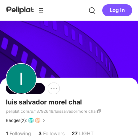
Log in
Follow
luis salvador morel chal
peliplat.com/u/13792648/luissalvadormorelchal
Badges(2):
1
3
27
Following
Followers
LIGHT