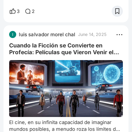
una era en la pantalla, sino por el eco de mi
propia pérdida. La imagen de Chimuelo
3
2
despidiéndose de Hipo, volando hacia el Mundo
Oculto con la Furia Luminosa, trajo de vuelta el
recuerdo de Kong, mi amigo, cuyo fallecimiento
luis salvador morel chal
June 14, 2025
aún sentía. No recordabas la fecha exacta, ni la
hora, solo la inmensa soledad qu
Cuando la Ficción se Convierte en
Profecía: Películas que Vieron Venir el
Mañana
El cine, en su infinita capacidad de imaginar
mundos posibles, a menudo roza los límites de