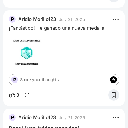
Sony Pictures ha intentado desarrollar de forma
independiente. La cinta tenía como objetivo
expandir este universo, centrándose en el
Aridio Morillo123
July 21, 2025
antihéroe Michael Morbius, un científico con
¡Fantástico! He ganado una nueva medalla.
una rara enfermedad sanguínea
Share your thoughts
3
Aridio Morillo123
July 21, 2025