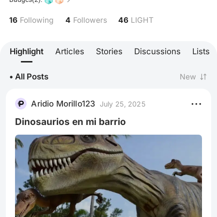
16
4
46
Following
Followers
LIGHT
Highlight
Articles
Stories
Discussions
Lists
• All Posts
New
Aridio Morillo123
July 25, 2025
Dinosaurios en mi barrio