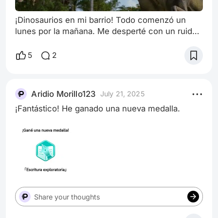
¡Dinosaurios en mi barrio! Todo comenzó un
lunes por la mañana. Me desperté con un ruido
extraño, como si algo enorme estuviera
comiendo ramas justo afuera de mi ventana. Me
5
2
acerqué medio dormido, abrí la cortina… ¡y ahí
estaba! Un braquiosaurio gigante masticando los
mangos del árbol frente a mi casa. ¡Casi me
Aridio Morillo123
July 21, 2025
desmayo del susto! —¡AAAAHHH! —grité tan
¡Fantástico! He ganado una nueva medalla.
fuerte que desperté a todo el vecindario. Pero
Share your thoughts