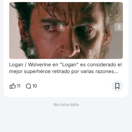
Logan / Wolverine en "Logan" es considerado el
mejor superhéroe retirado por varias razones
clave que van más allá de los poderes: 1. Una
despedida realista y emotiva En lugar de morir
11
10
en batalla con explosiones o efectos
exagerados, Logan muere protegiendo a una
niña (su hija genética, Laura), en un acto
No more data
silencioso pero profundamente humano. Su
última línea, “Así es como se siente...” muestra
que