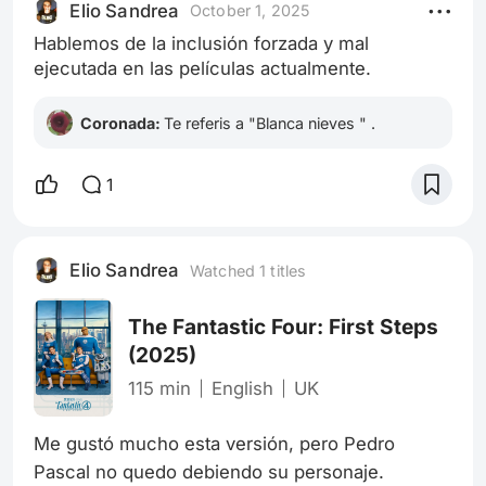
Elio Sandrea
October 1, 2025
comercial moderno. Podríamos elegir
Hablemos de la inclusión forzada y mal
innumerables escenas de su filmografía que
ejecutada en las películas actualmente.
definen s
Coronada:
Te referis a "Blanca nieves " .
1
Elio Sandrea
Watched 1 titles
The Fantastic Four: First Steps
(2025)
115 min
English
UK
Me gustó mucho esta versión, pero Pedro 
Pascal no quedo debiendo su personaje.