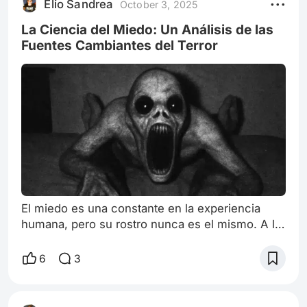
Elio Sandrea
October 3, 2025
ciudad, un lugar que mi madre siempre se negó
a visitar, y mucho menos a menciona
La Ciencia del Miedo: Un Análisis de las
Fuentes Cambiantes del Terror
El miedo es una constante en la experiencia
humana, pero su rostro nunca es el mismo. A lo
largo de la historia del cine, el género de terror
ha funcionado como un laboratorio de nuestras
6
3
ansiedades colectivas, mutando y
evolucionando para reflejar aquello que más nos
perturba. Si analizamos la fuente de la amenaza,