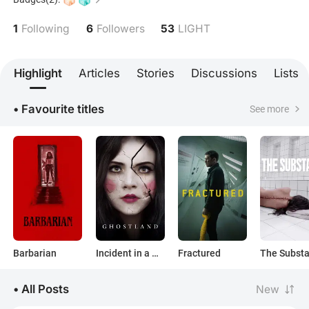
1
6
53
Following
Followers
LIGHT
Highlight
Articles
Stories
Discussions
Lists
• Favourite titles
See more
Barbarian
Incident in a Ghostland
Fractured
The Subst
• All Posts
New