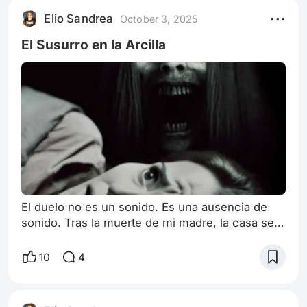
Elio Sandrea
October 3, 2025
El Susurro en la Arcilla
El duelo no es un sonido. Es una ausencia de
sonido. Tras la muerte de mi madre, la casa se
llenó de ese silencio espeso y pesado. Fue en
medio de esa quietud que el abogado me llamó
10
4
para decirme que mi abuela, a la que apenas
conocí, también había muerto. Había heredado
su casa, una cabaña aislada a tres horas de la