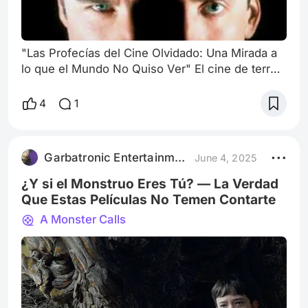
"Las Profecías del Cine Olvidado: Una Mirada a
lo que el Mundo No Quiso Ver" El cine de terror
y ciencia ficción ha sido históricamente un
espejo oscuro de la conciencia colectiva: un
4
1
lugar donde los temores, sueños y advertencias
más profundas de una época se proyectan bajo
la forma de metáforas tecnológicas, mutaciones
Garbatronic Entertainment Film
June 4, 2025
sociales o invasiones inminentes. Pero mientras
los reflectores iluminan obra
¿Y si el Monstruo Eres Tú? — La Verdad
Que Estas Películas No Temen Contarte
A Monster Calls