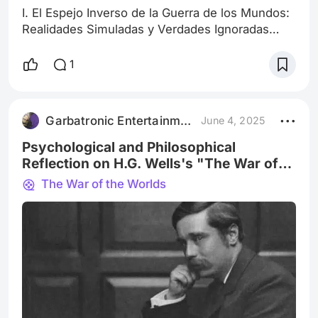
I. El Espejo Inverso de la Guerra de los Mundos:
Realidades Simuladas y Verdades Ignoradas
Cuando Orson Welles transmitió La Guerra de
los Mundos en 1938, no solo narró una invasión
1
alienígena, sino que, sin saberlo, puso a prueba
los cimientos perceptivos del ser humano. La
emisión, estructurada como un noticiario falso,
Garbatronic Entertainment Film
June 4, 2025
fue interpretada como real por miles de oyentes.
El pánico fue auténtico. La
Psychological and Philosophical
Reflection on H.G. Wells's "The War of
the Worlds" and its Adaptations
The War of the Worlds