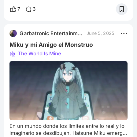
obsesión por la belleza y el cuerpo, pero lo
hacen desde ángulos distintos: una desde el
7
3
horror corporal y la otra desde la
reinterpretación de los cuentos de hadas.
Ambas presentan un dilema universal: la lucha
Garbatronic Entertainment Film
June 5, 2025
entre la identidad individual y los estándares
impuestos p
Miku y mi Amigo el Monstruo
The World Is Mine
En un mundo donde los límites entre lo real y lo
imaginario se desdibujan, Hatsune Miku emerge