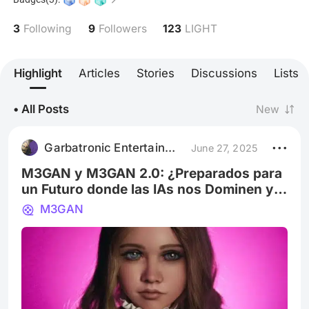
Garbatronic Entertainment, sueña con conquistar la
industria global combinando tecnología, podcasts,
3
9
123
Following
Followers
LIGHT
gaming, gastronomía, películas, salud mental,
literatura y música. Su visión es clara: construir un
imperio creativo que rompa límites y transforme la
Highlight
Articles
Stories
Discussions
Lists
cultura, una idea disruptiva a la vez.
• All Posts
New
Garbatronic Entertainment Film
June 27, 2025
M3GAN y M3GAN 2.0: ¿Preparados para
un Futuro donde las IAs nos Dominen y
nos Follen?
M3GAN