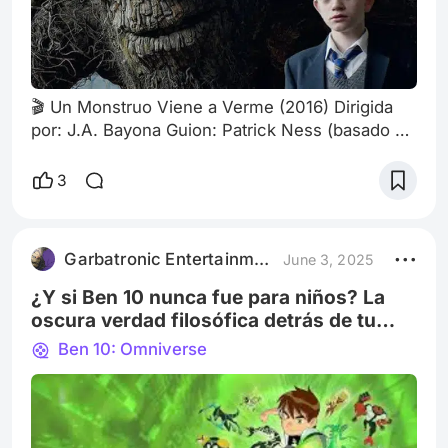
🎬 Un Monstruo Viene a Verme (2016) Dirigida
por: J.A. Bayona Guion: Patrick Ness (basado en
su propia novela) 🧠🧘 REFLEXIÓN FILOSÓFICA
Y PSICOLÓGICA: MI AMIGO EL MONSTRUO I.
3
LA NECESIDAD HUMANA DE PERSONIFICAR EL
DOLOR Los monstruos, en estas historias, no
son antagonistas: son metáforas vivientes del
Garbatronic Entertainment Film
June 3, 2025
dolor, del trauma, del duelo y del miedo. El
monstruo, como entidad externa, representa lo
¿Y si Ben 10 nunca fue para niños? La
que
oscura verdad filosófica detrás de tu
infancia
Ben 10: Omniverse