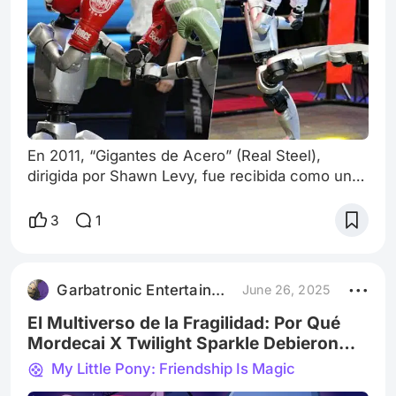
En 2011, “Gigantes de Acero” (Real Steel),
dirigida por Shawn Levy, fue recibida como una
fantasía futurista, una mezcla de drama familiar
y espectáculo de ciencia ficción. Pero ahora, en
3
1
2025, con el reciente torneo de peleas entre
robots humanoides en Hangzhou, China, la
película ha dejado de ser una simple ficción
Garbatronic Entertainment Film
June 26, 2025
para convertirse en una profecía tecnológica y
emocional. Lo que parecía una hist
El Multiverso de la Fragilidad: Por Qué
Mordecai X Twilight Sparkle Debieron
Ser Canon
My Little Pony: Friendship Is Magic