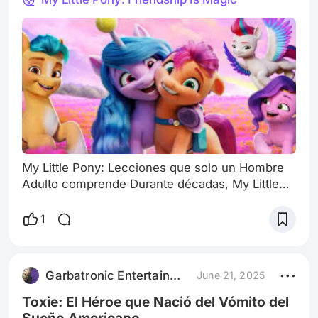
tenga arcoíris.
My Little Pony: Lecciones que solo un Hombre
Adulto comprende Durante décadas, My Little
Pony fue vista por muchos como una franquicia
infantil enfocada en juguetes brillantes y
1
aventuras coloridas. Nació en la mente de
Bonnie Zacherle, Charles Muenchinger y Steve
D'Aguanno como una línea de juguetes, pero
Garbatronic Entertainment Film
June 21, 2025
con el paso del tiempo, y especialmente con la
visión creativa de Lauren Faust en Friendship
Toxie: El Héroe que Nació del Vómito del
Sueño Americano