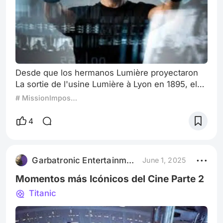
Desde que los hermanos Lumière proyectaron
La sortie de l'usine Lumière à Lyon en 1895, el
cine se convirtió en mucho más que un
# MissionImpossible
espectáculo visual: se transformó en una
ventana hacia los sueños, los temores y las
4
visiones del futuro humano. Películas como
Metrópolis (1927), 2001: A Space Odyssey
(1968), Blade Runner (1982), Gattaca (1997) o
Garbatronic Entertainment Film
June 1, 2025
incluso Her (2013), entre muchas otras, no solo
imaginar
Momentos más Icónicos del Cine Parte 2
Titanic