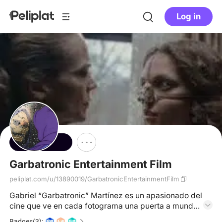
Log in
Follow
Garbatronic Entertainment Film
peliplat.com/u/13890019/GarbatronicEntertainmentFilm
Gabriel “Garbatronic” Martínez es un apasionado del
cine que ve en cada fotograma una puerta a mundos
infinitos. Fundador y mente maestra detrás de
Badges(3):