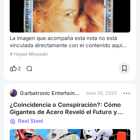
La imagen que acompaña esta nota no está
vinculada directamente con el contenido aquí
desarrollado. Sin embargo, su presencia
# Hayao Miyazaki
funciona como un adelanto visual —y un guiño
simbólico— hacia mi próxima publicación, la
2
cual abordará en profundidad la atmósfera de
secretos, deseo y percepción que Stanley
Kubrick exploró en Eyes Wide Shut. Desde
Garbatronic Entertainment Film
June 26, 2025
tiempos inmemoriales, el cine ha recurrido a la
figura del
¿Coincidencia o Conspiración?: Cómo
Gigantes de Acero Reveló el Futuro y
Nadie lo Vio Venir (Hasta Hoy)
Real Steel