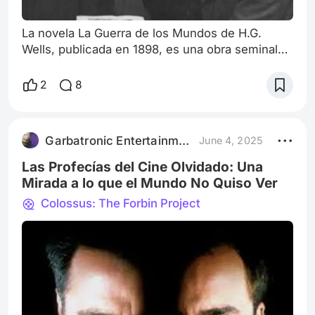
La novela La Guerra de los Mundos de H.G.
Wells, publicada en 1898, es una obra seminal
que no solo definió el género de la ciencia
ficción, sino que también ofreció una profunda
2
8
exploración de los miedos, las vulnerabilidades
y las preguntas existenciales de la humanidad. A
lo largo de las décadas, esta narrativa ha sido
Garbatronic Entertainment Film
June 4, 2025
adaptada en múltiples formatos —cine,
televisión y producciones independient
Las Profecías del Cine Olvidado: Una
Mirada a lo que el Mundo No Quiso Ver
Colossus: The Forbin Project