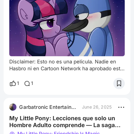
Disclaimer: Esto no es una película. Nadie en
Hasbro ni en Cartoon Network ha aprobado este
ship, y muy probablemente nunca lo harán. Este
artículo fue escrito como una “broma”… pero en
1
1
el fondo, no lo es. Porque aunque parezca
absurdo juntar a Twilight Sparkle con Mordecai,
más absurdo es ignorar la fuerza simbólica de
Garbatronic Entertainment Film
June 26, 2025
una pareja que pudo sanar dos mundos
narrativos con solo existir. Sí, sabemos
My Little Pony: Lecciones que solo un
Hombre Adulto comprende — La saga
más masculina de Hasbro… aunque
My Little Pony: Friendship Is Magic