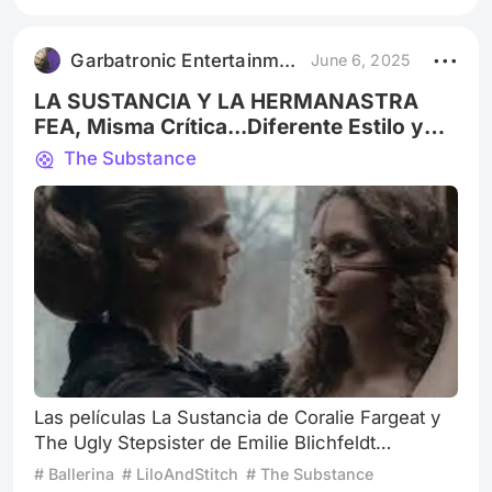
exploración profunda sobre la identidad, la
obsesión por la imagen y la corrupción del
Garbatronic Entertainment Film
June 6, 2025
poder. A primera vista, es un relato de origen
para un villano trágico, pero en su núcleo, es
LA SUSTANCIA Y LA HERMANASTRA
FEA, Misma Crítica...Diferente Estilo y
Temática
The Substance
Las películas La Sustancia de Coralie Fargeat y
The Ugly Stepsister de Emilie Blichfeldt
comparten una exploración visceral de la
# Ballerina
# LiloAndStitch
# The Substance