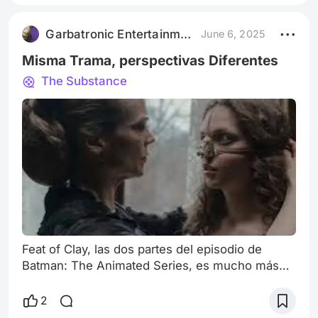
dilemas filosóficos y estructuras psicológicas a
través de una narrativa que crece junto con sus
Garbatronic Entertainment Film
June 6, 2025
personajes. Hipo, el protagonista, se convier
Misma Trama, perspectivas Diferentes
The Substance
Feat of Clay, las dos partes del episodio de
Batman: The Animated Series, es mucho más
que una historia sobre la transformación de Matt
Hagen en Clayface. Bajo la dirección de Bruce
2
Timm, el episodio se convierte en una