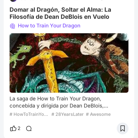
los marginados. Esta es la historia de cómo
Domar al Dragón, Soltar el Alma: La
Filosofía de Dean DeBlois en Vuelo
How to Train Your Dragon
La saga de How to Train Your Dragon,
concebida y dirigida por Dean DeBlois,
constituye una de las expresiones más
# HowToTrainYourDragon
# 28YearsLater
# Awesome
profundas del cine animado contemporáneo, no
sólo por su sofisticación técnica o su imaginario
2
épico, sino por su decidida apuesta por explorar