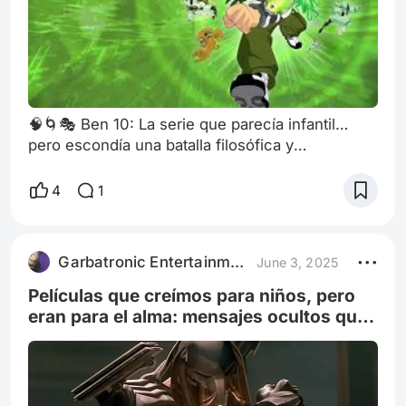
🧠🌀🎭 Ben 10: La serie que parecía infantil…
pero escondía una batalla filosófica y
psicológica sobre el poder, la identidad y el
sacrificio Cuando en 2005 se estrenó Ben 10,
4
1
muchos lo asumimos como otro producto más
del catálogo de aventuras juveniles de Cartoon
Network. Una serie sobre un niño con un reloj
Garbatronic Entertainment Film
June 3, 2025
alienígena, peleando contra monstruos con
poderes locos. Pero con el tiempo —y
Películas que creímos para niños, pero
especialme
eran para el alma: mensajes ocultos que
hoy entendemos con dolor y asombro