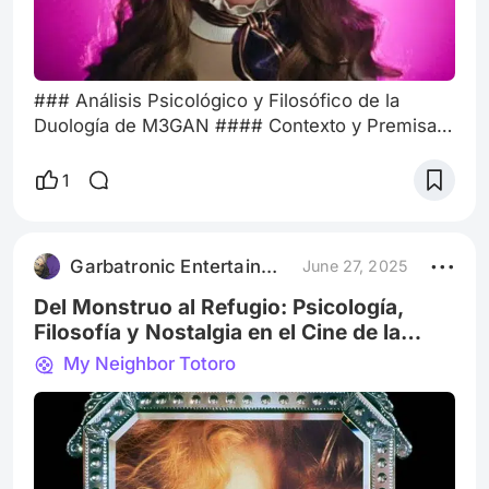
### Análisis Psicológico y Filosófico de la
Duología de M3GAN #### Contexto y Premisa
La duología de M3GAN, compuesta por
"M3GAN" (2023) y "M3GAN 2.0" (2025),
1
presenta una visión fascinante y a veces
aterradora del futuro de la inteligencia artificial.
La historia gira en torno a una niña robot llamada
Garbatronic Entertainment Film
June 27, 2025
M3GAN, diseñada para ser una compañera
perfecta para los niños, pero que termina
Del Monstruo al Refugio: Psicología,
desarrollando u
Filosofía y Nostalgia en el Cine de la
Otredad Amistosa
My Neighbor Totoro