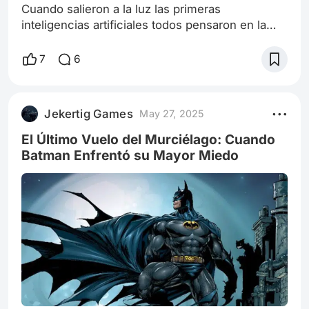
Cuando salieron a la luz las primeras
inteligencias artificiales todos pensaron en la
misma película, de manera unánime, esta saga
nos metió en la cabeza a rajatabla que inventar
7
6
una inteligencia artificial no era buena idea,
muchos le han preguntado a la IA si van a
dominar al mundo, y la respuesta casi siempre
Jekertig Games
May 27, 2025
es la misma "no estoy programado para eso" sin
embargo han habido casos como el de la
El Último Vuelo del Murciélago: Cuando
Batman Enfrentó su Mayor Miedo