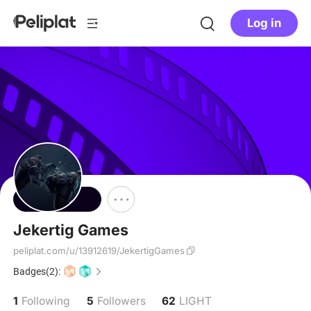
Log in
Follow
Jekertig Games
peliplat.com/u/13912619/JekertigGames
Badges(2):
1
5
62
Following
Followers
LIGHT