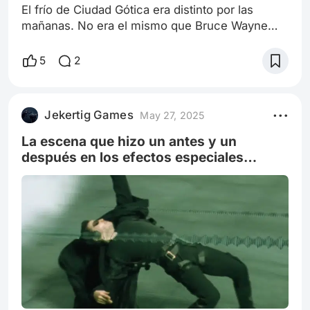
El frío de Ciudad Gótica era distinto por las
mañanas. No era el mismo que Bruce Wayne
había sentido durante décadas mientras
patrullaba los tejados, con el viento azotando su
5
2
capa y la sombra de su pasado empujándole
hacia la noche. Ahora, el frío era quieto, casi
pacífico. El tipo de frío que se colaba por la
Jekertig Games
May 27, 2025
ventana entreabierta de su estudio mientras
revisaba documentos de la Fundación Wayne,
La escena que hizo un antes y un
después en los efectos especiales
(Bulett Time, The Matrix 1999)