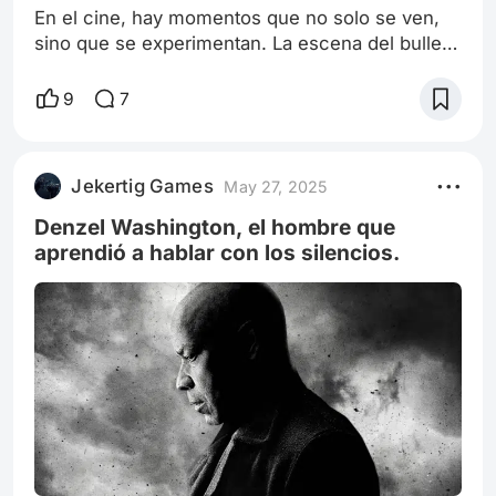
En el cine, hay momentos que no solo se ven,
sino que se experimentan. La escena del bullet
time en The Matrix (1999) es uno de esos
instantes en los que el tiempo parece
9
7
detenerse, no solo para Neo, sino para el
espectador, que queda suspendido en un
éxtasis visual. Es una coreografía de violencia y
Jekertig Games
May 27, 2025
gracia, un ballet de balas que redefinió para
siempre el lenguaje del cine de acción. El
Denzel Washington, el hombre que
Nacimient
aprendió a hablar con los silencios.