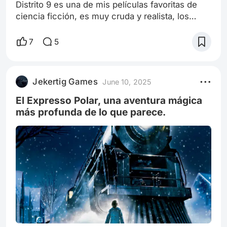
Distrito 9 es una de mis películas favoritas de
ciencia ficción, es muy cruda y realista, los
extraterrestres esta vez no son los invasores
implacables de otras películas, esta vez ellos
7
5
son los vulnerables y revelan que la humanidad
ante una especie interplanetaria más debil
podemos ser igual o incluso peores que
Jekertig Games
June 10, 2025
alienígenas invasores. Los alienígenas quedan
varados en Johanesburgo, y son obligad
El Expresso Polar, una aventura mágica
más profunda de lo que parece.